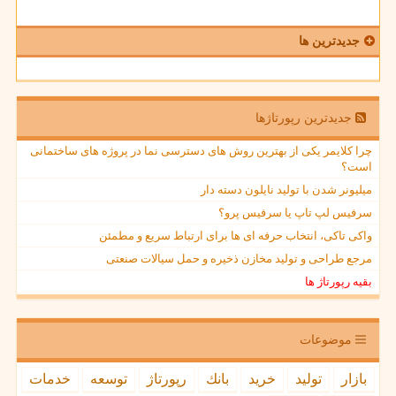
جدیدترین ها
جدیدترین رپورتاژها
چرا کلایمر یکی از بهترین روش های دسترسی نما در پروژه های ساختمانی
است؟
میلیونر شدن با تولید نایلون دسته دار
سرفیس لپ تاپ یا سرفیس پرو؟
واکی تاکی، انتخاب حرفه ای ها برای ارتباط سریع و مطمئن
مرجع طراحی و تولید مخازن ذخیره و حمل سیالات صنعتی
بقیه رپورتاژ ها
موضوعات
بازار
تولید
خرید
بانك
رپورتاژ
توسعه
خدمات