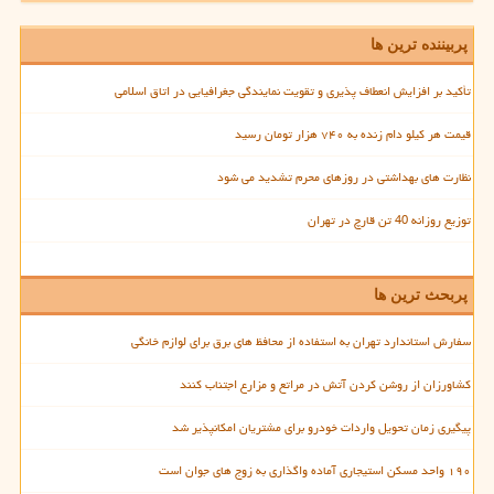
پربیننده ترین ها
تأکید بر افزایش انعطاف پذیری و تقویت نمایندگی جغرافیایی در اتاق اسلامی
قیمت هر کیلو دام زنده به ۷۴۰ هزار تومان رسید
نظارت های بهداشتی در روزهای محرم تشدید می شود
توزیع روزانه 40 تن قارچ در تهران
پربحث ترین ها
سفارش استاندارد تهران به استفاده از محافظ های برق برای لوازم خانگی
کشاورزان از روشن کردن آتش در مراتع و مزارع اجتناب کنند
پیگیری زمان تحویل واردات خودرو برای مشتریان امکانپذیر شد
۱۹۰ واحد مسکن استیجاری آماده واگذاری به زوج های جوان است