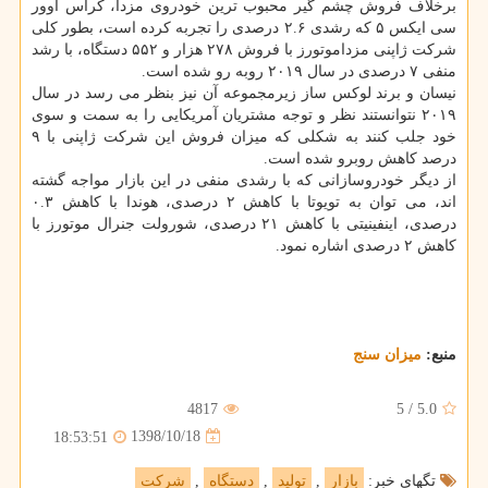
برخلاف فروش چشم گیر محبوب ترین خودروی مزدا، كراس اوور
سی ایكس ۵ كه رشدی ۲.۶ درصدی را تجربه كرده است، بطور كلی
شركت ژاپنی مزداموتورز با فروش ۲۷۸ هزار و ۵۵۲ دستگاه، با رشد
منفی ۷ درصدی در سال ۲۰۱۹ روبه رو شده است.
نیسان و برند لوكس ساز زیرمجموعه آن نیز بنظر می رسد در سال
۲۰۱۹ نتوانستند نظر و توجه مشتریان آمریكایی را به سمت و سوی
خود جلب كنند به شكلی كه میزان فروش این شركت ژاپنی با ۹
درصد كاهش روبرو شده است.
از دیگر خودروسازانی كه با رشدی منفی در این بازار مواجه گشته
اند، می توان به تویوتا با كاهش ۲ درصدی، هوندا با كاهش ۰.۳
درصدی، اینفینیتی با كاهش ۲۱ درصدی، شورولت جنرال موتورز با
كاهش ۲ درصدی اشاره نمود.
منبع:
میزان سنج
4817
5
/
5.0
1398/10/18
18:53:51
تگهای خبر:
بازار
,
تولید
,
دستگاه
,
شركت