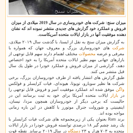
میزان سنج: شركت های خودروسازی در سال 2019 میلادی از میزان
فروش و عملكرد خود گزارش های جدیدی منتشر نموده اند كه نشان
دهنده موفقیت آنها در بازار ایالات متحده آمریكاست.
به گزارش میزان سنج به نقل از ایسنا، با گذشت سال ۲۰۱۹ میلادی،
شركت
های خودروسازی بزرگ و معروف جهان كه همواره با
معرفی و عرضه
محصولات
مختلف اهتمام دارند سهم قابل توجهی از
بازارهای جهانی مهم نظیر ایالات متحده آمریكا را به خود اختصاص
دهند، گزارشی از میزان فروش و عملكرد خودرا در طول یك سال
قبل منتشر می كنند.
طبق گزارش های انتشار یافته از طرف خودروسازان بزرگ، برخی
شركت ها نظیر سوبارو، تویوتا، هیوندای، فیات كرایسلر و فولكس
واگن
موفق شده اند عملكرد موفقیت آمیز و فروش قابل توجهی را
در
بازار
ایالات متحده آمریكا برای خود به ثبت برسانند این در
حالیست كه برخی دیگر از خودروسازان همچون مزدا، نیسان،
اینفینیتی و شورولت جنرال موتورز با كاهش در این بازه زمانی
مواجه بوده اند.
برند Ram بعنوان یكی از زیرمجموعه های شركت فیات كرایسلر با
یك رشد چشم گیر ۱۸ درصدی توانسته فروش خودرا در بازار ایالات
متحده به ۷۰۳ هزار و ۲۳
دستگاه
در سال ۲۰۱۹ برساند. نقطه قوت