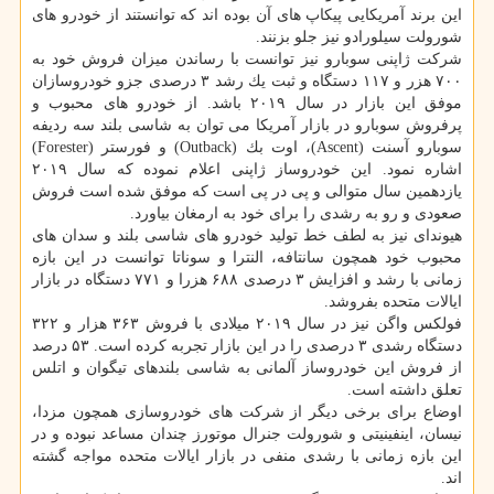
این برند آمریكایی پیكاپ های آن بوده اند كه توانستند از خودرو های
شورولت سیلورادو نیز جلو بزنند.
شركت ژاپنی سوبارو نیز توانست با رساندن میزان فروش خود به
۷۰۰ هزر و ۱۱۷ دستگاه و ثبت یك رشد ۳ درصدی جزو خودروسازان
موفق این بازار در سال ۲۰۱۹ باشد. از خودرو های محبوب و
پرفروش سوبارو در بازار آمریكا می توان به شاسی بلند سه ردیفه
سوبارو آسنت (Ascent)، اوت بك (Outback) و فورستر (Forester)
اشاره نمود. این خودروساز ژاپنی اعلام نموده كه سال ۲۰۱۹
یازدهمین سال متوالی و پی در پی است كه موفق شده است فروش
صعودی و رو به رشدی را برای خود به ارمغان بیاورد.
هیوندای نیز به لطف خط تولید خودرو های شاسی بلند و سدان های
محبوب خود همچون سانتافه، النترا و سوناتا توانست در این بازه
زمانی با رشد و افزایش ۳ درصدی ۶۸۸ هزرا و ۷۷۱ دستگاه در بازار
ایالات متحده بفروشد.
فولكس واگن نیز در سال ۲۰۱۹ میلادی با فروش ۳۶۳ هزار و ۳۲۲
دستگاه رشدی ۳ درصدی را در این بازار تجربه كرده است. ۵۳ درصد
از فروش این خودروساز آلمانی به شاسی بلندهای تیگوان و اتلس
تعلق داشته است.
اوضاع برای برخی دیگر از شركت های خودروسازی همچون مزدا،
نیسان، اینفینیتی و شورولت جنرال موتورز چندان مساعد نبوده و در
این بازه زمانی با رشدی منفی در بازار ایالات متحده مواجه گشته
اند.