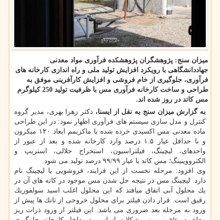
میزان سنج: پژوهشگران پژوهشكده فرآوری مواد معدنی
جهاددانشگاهی با رویكرد افزایش تولید ملی و راه اندازی كارخانه های
فرآوری، جلوگیری از خام فروشی و افزایش كارآفرینی موفق به
طراحی و ساخت كارخانه فرآوری مس با ظرفیت تولید 250 كیلوگرم
مس كاتد در روز شده اند.
به گزارش میزان سنج به نقل از ایسنا،
دكتر زهرا بهری، مدیر گروه
كنترل و مدل سازی سیستم های فرآوری اظهار نمود: در این طراحی
ماده معدنی مس اكسیدی خرده شده با ماكزیمم ابعاد ۱۲۰ میكرون
و با حداقل عیار ۱.۵ درصد وارد كارخانه شده و بعد از عبور از
واحدهای، لیچینگ، فیلتراسیون، استخراج حلالی، استریپ و
الكترووینینگ؛ مس كاتد با عیار ۹۹/۹۹ درصد تولید می شود.
وی افزود: مرحله نخست از این فرایند، فروشویی یا لیچینگ نام
دارد. لیچینگ مس در نتیجه حل شدن مس موجود در كانه­ های آن در
یك محلول آبی اتفاق می­افتد كه این محلول اغلب اسید سولفوریك
رقیق است. قرار دادن فیلتر برای محلول خروجی از تانك ها پیش از
ورود به مرحله بعد ضروری می باشد. این فیلتر از ورود ذرات ریز
معلق در pls و بروز مشكلات اساسی در داخل كارخانه جلوگیری