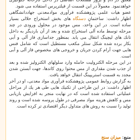
خواهدنمود. معمولاً در این قسمت از فیلترپرس استفاده می شود.
عضو هیات علمی پژوهشكده فرآوری موادمعدنی جهاددانشگاهی
اظهار داشت: ساختمانِ
دستگاه
های بخش استخراج حلالی بسیار
ساده است. در این واحد، مس موجود در محلول ورودی در چند
مرحله توسط ماده آلی استخراج شده و بعد از آن باردیگر به داخل
تانك های لیچینگ انتقال می ­یابد. بمنظور جداسازی فاز آلی و آبی
بكار برده شده شكل ستلر مكعب مستطیل است كه شامل فنس
هایی جهت آرام كردن جریان و خروجی­ های مخصوص فاز آلی و آبی
است.
در این مرحله الكترولیت حامله وارد سلول­های الكترولیز شده و بعد
از جذب شدن مقداری از مس محتوا روی كاتدها، جهت آبستن شدن
مجدد به قسمت استریپینگ انتقال خواهد یافت.
به گزارش روابط عمومی پژوهشكده فرآوری مواد معدنی، او در آخر
اظهار داشت: در این طراحی از تكنیك هایی طی هر یك از مراحل
عملیاتی استفاده شده است كه در نهایت منجر به افزایش بازیابی
مس و كاهش هزینه مواد مصرفی در طول پروسه شده است و روند
تولید را نسبت به روش های متداول دیگر اقتصادی تر كرده است.
منبع:
میزان سنج