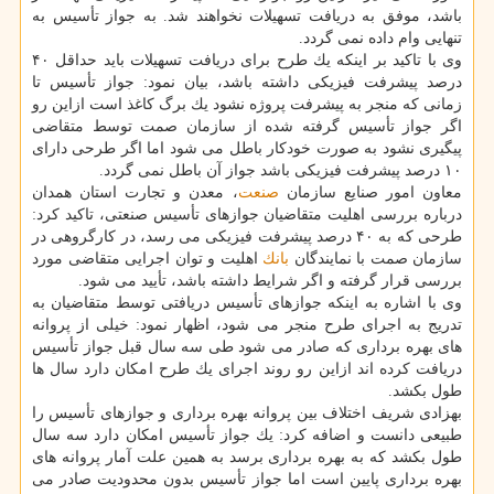
باشد، موفق به دریافت تسهیلات نخواهند شد. به جواز تأسیس به
تنهایی وام داده نمی گردد.
وی با تاكید بر اینكه یك طرح برای دریافت تسهیلات باید حداقل ۴۰
درصد پیشرفت فیزیكی داشته باشد، بیان نمود: جواز تأسیس تا
زمانی كه منجر به پیشرفت پروژه نشود یك برگ كاغذ است ازاین رو
اگر جواز تأسیس گرفته شده از سازمان صمت توسط متقاضی
پیگیری نشود به صورت خودكار باطل می شود اما اگر طرحی دارای
۱۰ درصد پیشرفت فیزیكی باشد جواز آن باطل نمی گردد.
معاون امور صنایع سازمان
صنعت
، معدن و تجارت استان همدان
درباره بررسی اهلیت متقاضیان جوازهای تأسیس صنعتی، تاكید كرد:
طرحی كه به ۴۰ درصد پیشرفت فیزیكی می رسد، در كارگروهی در
سازمان صمت با نمایندگان
بانك
اهلیت و توان اجرایی متقاضی مورد
بررسی قرار گرفته و اگر شرایط داشته باشد، تأیید می شود.
وی با اشاره به اینكه جوازهای تأسیس دریافتی توسط متقاضیان به
تدریج به اجرای طرح منجر می شود، اظهار نمود: خیلی از پروانه
های بهره برداری كه صادر می شود طی سه سال قبل جواز تأسیس
دریافت كرده اند ازاین رو روند اجرای یك طرح امكان دارد سال ها
طول بكشد.
بهزادی شریف اختلاف بین پروانه بهره برداری و جوازهای تأسیس را
طبیعی دانست و اضافه كرد: یك جواز تأسیس امكان دارد سه سال
طول بكشد كه به بهره برداری برسد به همین علت آمار پروانه های
بهره برداری پایین است اما جواز تأسیس بدون محدودیت صادر می