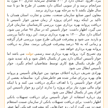
ببرد، افزود: امكان دارد از ۶۰۰ تقاضای سرمایه گذاری ۲۰ مورد به
سرانجام برسد و از سویی امكان دارد بعضی از طرح ها دو تا سه
سال طول بكشد تا به مرحله بهره برداری برسد.
معاون امور صنایع سازمان صنعت، معدن و تجارت استان همدان با
تاكید بر اینكه روند اجرای پروژه از زمان صدور جواز تأسیس تا
دریافت پروانه بهره برداری مورد بررسی كارشناسان سازمان قرار
می گیرد، اظهار داشت: جواز تأسیس كه در سال ۹۸ صادر می شود،
امكان دارد سال ۱۴۰۰ به بهره برداری برسد، این روند دائماً بررسی
و بازدید می شود و پیشرفت فیزیكی طرح مورد بررسی قرار گرفته
و زمانی كه به ۹۵ درصد پیشرفت فیزیكی برسد، مجاز به دریافت
پروانه بهره برداری خواهد شد.
وی تصریح كرد: پروانه بهره برداری سند رسمی
دولت
می باشد اما
جواز تأسیس امكان دارد پس از یكسال باطل شود و باید تمدید شود.
اگر ظرف یكسال هیچ كاری توسط متقاضیان انجام نگیرد، جواز
تأسیس ابطال می شود.
بهزادی شریف درباره اختلاف موجود بین جوازهای تأسیس و پروانه
های بهره بردرای صادر شده هم خاطرنشان كرد: متأسفانه بعضی از
افراد جواز تأسیس را با اهداف دیگری دریافت می كنند و یا اینكه
توان مالی مورد نیاز برای پروژه را ندارند ازاین رو جواز تأسیس این
افراد پس از یكسال ابطال می شود.
وی درباره استفاده از جواز تأسیس برای دریافت تسهیلات بانكی
اظهار داشت: برای دریافت تسهیلات بانكی از سازمان صمت استعلام
صورت می گیرد ازاین رو جوازهایی كه پیشرفت فیزیكی آنها صفر