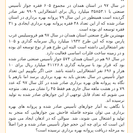
در سال ۹۷ در استان همدان در مجموع ۶۰۵ فقره جواز تأسیس
صنعتی با ۳۵۸۵۳.۱ میلیارد ریال برای اشتغالزایی ۹۹۰۹ نفر صادر
گردیده است همینطور در این سال ۷۹ پروانه بهره برداری در استان
صادر شده كه از این تعداد ۴۸ فقره پروانه بهره برداری ایجادی و ۳۱
فقره توسعه ای بوده است.
مهمترین طرح صنعتی استان همدان در سال ۹۷ هم فروسیلیس غرب
پارس بوده كه این طرح ۱۹۳۲ میلیارد ریال سرمایه گذاری و ۱۰۵
نفر اشتغالزایی داشته است البته این طرح هم از نوع توسعه ای بوده
و در زمینه ساخت فلزات اساسی فعالیت دارد.
در سال ۹۶ هم در استان همدان ۵۷۴ جواز تأسیس صنعتی صادر شده
بود كه قرار بود با سرمایه گذاری ۴۱۱۲۶.۸ میلیارد ریال برای ۱۰
هزار و ۶۹۶ نفر اشتغالزایی داشته باشد. حتی اگر بگوییم این تعداد
جواز تأسیس در سال بعدش باید به بهره برداری برسد اما بازهم با
نگاه به پروانه های بهره برداری صادر شده در كل سال ۹۷ كه عدد
۷۹ و در هشت ماهه سال جاری هم فقط ۴۵ را نشان می دهد، متوجه
می شویم كه تعداد قابل توجهی از این جوازهای صادر شده به تولید
نرسیده اند.
با نگاهی به آمار جوازهای تأسیس صادر شده و پروانه های بهره
برداری می توان متوجه فاصله فاحش بین جوازهایی كه منجر به
تولید و اشتغال می شوند، شد. سوالی كه در اذهان ایجاد می شود
این است كه برای چه این حجم جواز تأسیس صادر شده و چرا اصلاً
به مرحله دریافت پروانه بهره برداری نرسیده است؟