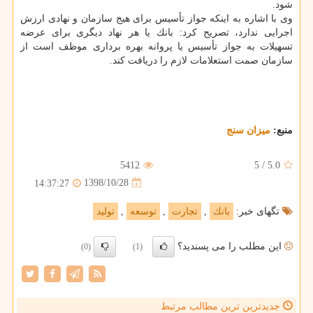
شود.
وی با اشاره به اینكه جواز تأسیس برای هیج سازمان و نهادی ارزش
اجرایی ندارد، تصریح كرد: بانك یا هر نهاد دیگری برای عرضه
تسهیلات به جواز تأسیس یا پروانه بهره برداری موظف است از
سازمان صمت استعلامات لازم را دریافت كند.
منبع:
میزان سنج
5412
5
/
5.0
1398/10/28
14:37:27
تگهای خبر:
بانك
,
تجارت
,
توسعه
,
تولید
این مطلب را می پسندید؟
(0)
(1)
جدیدترین ترین مطالب مرتبط