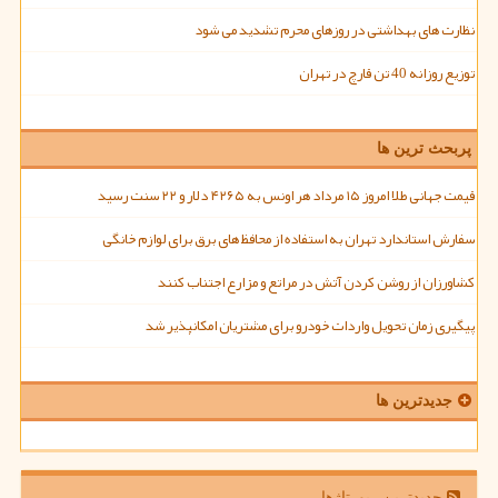
نظارت های بهداشتی در روزهای محرم تشدید می شود
توزیع روزانه 40 تن قارچ در تهران
پربحث ترین ها
قیمت جهانی طلا امروز ۱۵ مرداد هر اونس به ۴۲۶۵ دلار و ۲۲ سنت رسید
سفارش استاندارد تهران به استفاده از محافظ های برق برای لوازم خانگی
کشاورزان از روشن کردن آتش در مراتع و مزارع اجتناب کنند
پیگیری زمان تحویل واردات خودرو برای مشتریان امکانپذیر شد
جدیدترین ها
جدیدترین رپورتاژها