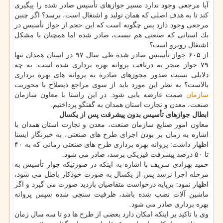
آیا مرجعی وجود ندارد مسیر جوازهای تأسیس صادر شده را پیگیری
كند تا به هدف اصلی كه همان تولید و اشتغال است، برسد؟ اگر چنین
مرجعی وجود دارد پس چگونه است كه این حجم از جواز تأسیس در
یك استانی كه صنعتی هم نیست، صادر شده اما همچنان با مشكل
اشتغال روبرو است؟
از ۶۰۵ جواز تأسیس صادر شده طی سال ۹۷ در استان همدان تنها
۷۹ جواز منجر به دریافت پروانه بهره برداری شده است. به چه
دلایلی نسبت صدور مجوزهای صادره به پروانه های بهره برداری
بالاست؟ به نظر این مورد باید از سوی مراجع ذیصلاح با محوریت
سازمان
صمت عارضه یابی شود. در این راستا با معاون سازمان
صنعت، معدن و تجارت استان همدان به گفتگو پرداختیم.
ابطال جوازهای تأسیس بدون پیشرفت پس از یكسال
معاون امور صنایع سازمان صنعت، معدن و تجارت استان همدان با
اشاره به زمان بر بودن اجرای طرح های صنعتی، به خبرنگار ایسنا
اظهار داشت: پروانه بهره برداری طرح های صنعتی زمانی كه به ۴۰
تا ۵۰ درصد پیشرفت فیزیكی برسد، صادر می شود.
حمید بهزادی شریف با اشاره به اینكه در صورتیكه جواز تأسیس به
مرحله اجرا نرسد پس از یكسال به صورت خودكار باطل می شود،
اظهار نمود: برپایه درخواست متقاضیان بازدید صورت می گیرد و اگر
ماشین آلات نصب شده باشد، ظرفیت سنجی شده سپس پروانه
بهره برداری صادر می شود.
وی با تاكید بر اینكه امكان دارد بعضی از طرح ها دو تا سه سال زمان