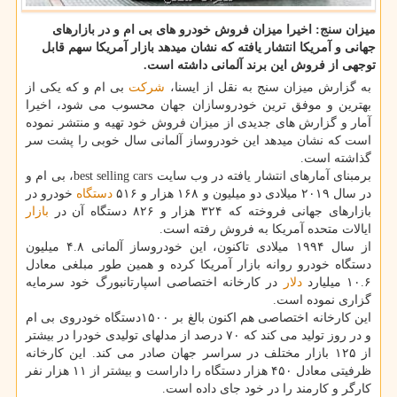
میزان سنج: اخیرا میزان فروش خودرو های بی ام و در بازارهای
جهانی و آمریكا انتشار یافته كه نشان میدهد بازار آمریكا سهم قابل
توجهی از فروش این برند آلمانی داشته است.
به گزارش میزان سنج به نقل از ایسنا،
شركت
بی ام و كه یكی از
بهترین و موفق ترین خودروسازان جهان محسوب می شود، اخیرا
آمار و گزارش های جدیدی از میزان فروش خود تهیه و منتشر نموده
است كه نشان میدهد این خودروساز آلمانی سال خوبی را پشت سر
گذاشته است.
برمبنای آمارهای انتشار یافته در وب سایت best selling cars، بی ام و
در سال ۲۰۱۹ میلادی دو میلیون و ۱۶۸ هزار و ۵۱۶
دستگاه
خودرو در
بازارهای جهانی فروخته كه ۳۲۴ هزار و ۸۲۶ دستگاه آن در
بازار
ایالات متحده آمریكا به فروش رفته است.
از سال ۱۹۹۴ میلادی تاكنون، این خودروساز آلمانی ۴.۸ میلیون
دستگاه خودرو روانه بازار آمریكا كرده و همین طور مبلغی معادل
۱۰.۶ میلیارد
دلار
در كارخانه اختصاصی اسپارتانبورگ خود سرمایه
گزاری نموده است.
این كارخانه اختصاصی هم اكنون بالغ بر ۱۵۰۰دستگاه خودروی بی ام
و در روز تولید می كند كه ۷۰ درصد از مدلهای تولیدی خودرا در بیشتر
از ۱۲۵ بازار مختلف در سراسر جهان صادر می كند. این كارخانه
ظرفیتی معادل ۴۵۰ هزار دستگاه را داراست و بیشتر از ۱۱ هزار نفر
كارگر و كارمند را در خود جای داده است.