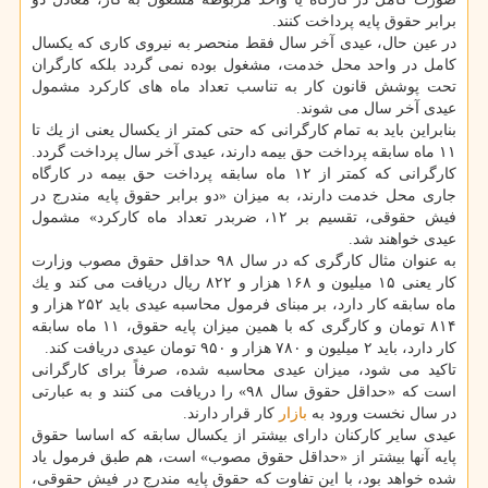
برابر حقوق پایه پرداخت كنند.
در عین حال، عیدی آخر سال فقط منحصر به نیروی كاری كه یكسال
كامل در واحد محل خدمت، مشغول بوده نمی گردد بلكه كارگران
تحت پوشش قانون كار به تناسب تعداد ماه های كاركرد مشمول
عیدی آخر سال می شوند.
بنابراین باید به تمام كارگرانی كه حتی كمتر از یكسال یعنی از یك تا
۱۱ ماه سابقه پرداخت حق بیمه دارند، عیدی آخر سال پرداخت گردد.
كارگرانی كه كمتر از ۱۲ ماه سابقه پرداخت حق بیمه در كارگاه
جاری محل خدمت دارند، به میزان «دو برابر حقوق پایه مندرج در
فیش حقوقی، تقسیم بر ۱۲، ضربدر تعداد ماه كاركرد» مشمول
عیدی خواهند شد.
به عنوان مثال كارگری كه در سال ۹۸ حداقل حقوق مصوب وزارت
كار یعنی ۱۵ میلیون و ۱۶۸ هزار و ۸۲۲ ریال دریافت می كند و یك
ماه سابقه كار دارد، بر مبنای فرمول محاسبه عیدی باید ۲۵۲ هزار و
۸۱۴ تومان و كارگری كه با همین میزان پایه حقوق، ۱۱ ماه سابقه
كار دارد، باید ۲ میلیون و ۷۸۰ هزار و ۹۵۰ تومان عیدی دریافت كند.
تاكید می شود، میزان عیدی محاسبه شده، صرفاً برای كارگرانی
است كه «حداقل حقوق سال ۹۸» را دریافت می كنند و به عبارتی
در سال نخست ورود به
بازار
كار قرار دارند.
عیدی سایر كاركنان دارای بیشتر از یكسال سابقه كه اساسا حقوق
پایه آنها بیشتر از «حداقل حقوق مصوب» است، هم طبق فرمول یاد
شده خواهد بود، با این تفاوت كه حقوق پایه مندرج در فیش حقوقی،