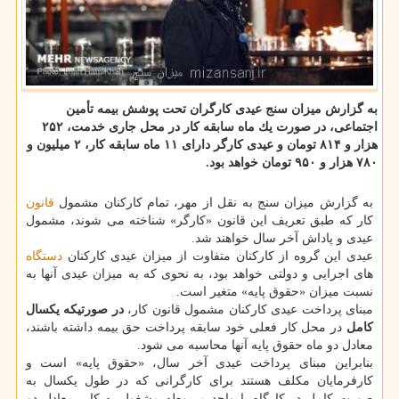
به گزارش میزان سنج عیدی كارگران تحت پوشش بیمه تأمین
اجتماعی، در صورت یك ماه سابقه كار در محل جاری خدمت، ۲۵۲
هزار و ۸۱۴ تومان و عیدی كارگر دارای ۱۱ ماه سابقه كار، ۲ میلیون و
۷۸۰ هزار و ۹۵۰ تومان خواهد بود.
به گزارش میزان سنج به نقل از مهر، تمام كاركنان مشمول
قانون
كار كه طبق تعریف این قانون «كارگر» شناخته می شوند، مشمول
عیدی و پاداش آخر سال خواهند شد.
عیدی این گروه از كاركنان متفاوت از میزان عیدی كاركنان
دستگاه
های اجرایی و دولتی خواهد بود، به نحوی كه به میزان عیدی آنها به
نسبت میزان «حقوق پایه» متغیر است.
مبنای پرداخت عیدی كاركنان مشمول قانون كار،
در صورتیكه یكسال
كامل
در محل كار فعلی خود سابقه پرداخت حق بیمه داشته باشند،
معادل دو ماه حقوق پایه آنها محاسبه می شود.
بنابراین مبنای پرداخت عیدی آخر سال، «حقوق پایه» است و
كارفرمایان مكلف هستند برای كارگرانی كه در طول یكسال به
صورت كامل در كارگاه یا واحد مربوطه مشغول به كار، معادل دو