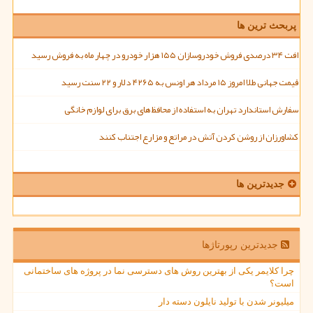
پربحث ترین ها
افت ۳۴ درصدی فروش خودروسازان ۱۵۵ هزار خودرو در چهار ماه به فروش رسید
قیمت جهانی طلا امروز ۱۵ مرداد هر اونس به ۴۲۶۵ دلار و ۲۲ سنت رسید
سفارش استاندارد تهران به استفاده از محافظ های برق برای لوازم خانگی
کشاورزان از روشن کردن آتش در مراتع و مزارع اجتناب کنند
جدیدترین ها
جدیدترین رپورتاژها
چرا کلایمر یکی از بهترین روش های دسترسی نما در پروژه های ساختمانی
است؟
میلیونر شدن با تولید نایلون دسته دار