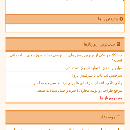
جدیدترین ها
جدیدترین رپورتاژها
چرا کلایمر یکی از بهترین روش های دسترسی نما در پروژه های ساختمانی
است؟
میلیونر شدن با تولید نایلون دسته دار
سرفیس لپ تاپ یا سرفیس پرو؟
واکی تاکی، انتخاب حرفه ای ها برای ارتباط سریع و مطمئن
مرجع طراحی و تولید مخازن ذخیره و حمل سیالات صنعتی
بقیه رپورتاژ ها
موضوعات
بازار
تولید
خرید
بانك
رپورتاژ
توسعه
خدمات