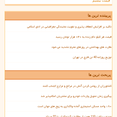
قیمت بیسیم
پربیننده ترین ها
تأکید بر افزایش انعطاف پذیری و تقویت نمایندگی جغرافیایی در اتاق اسلامی
قیمت هر کیلو دام زنده به ۷۴۰ هزار تومان رسید
نظارت های بهداشتی در روزهای محرم تشدید می شود
توزیع روزانه 40 تن قارچ در تهران
پربحث ترین ها
کشاورزان از روشن کردن آتش در مراتع و مزارع اجتناب کنند
پیگیری زمان تحویل واردات خودرو برای مشتریان امکانپذیر شد
۱۹۰ واحد مسکن استیجاری آماده واگذاری به زوج های جوان است
وعده پرداخت 110 همت از مطالبات گندمکاران تا 22 مرداد