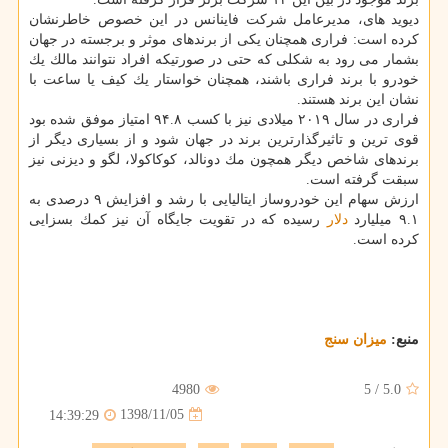
دیوید های، مدیرعامل شركت فاینانس در این خصوص خاطرنشان
كرده است: فراری همچنان یكی از برندهای موثر و برجسته در جهان
بشمار می رود به شكلی كه حتی در صورتیكه افراد نتوانند مالك یك
خودرو با برند فراری باشند، همچنان خواستار یك كیف یا ساعت با
نشان این برند هستند.
فراری در سال ۲۰۱۹ میلادی نیز با كسب ۹۴.۸ امتیاز موفق شده بود
قوی ترین و تاثیرگذارترین برند در جهان شود و از بسیاری دیگر از
برندهای شاخص دیگر همچون مك دونالد، كوكاكولا، لگو و دیزنی نیز
سبقت گرفته است.
ارزش سهام این خودروساز ایتالیایی با رشد و افزایش ۹ درصدی به
۹.۱ میلیارد
دلار
رسیده كه در تقویت جایگاه آن نیز كمك بسزایی
كرده است.
منبع:
میزان سنج
4980
5
/
5.0
1398/11/05
14:39:29