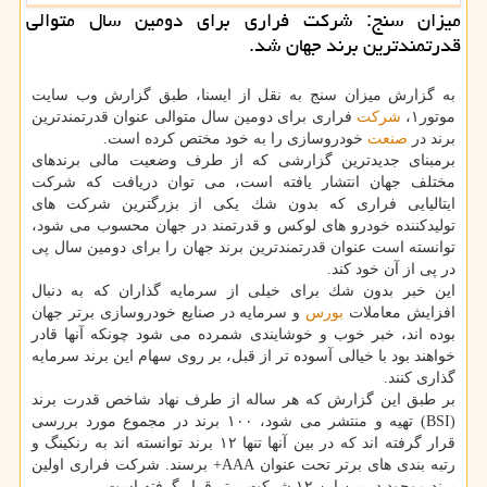
میزان سنج: شركت فراری برای دومین سال متوالی
قدرتمندترین برند جهان شد.
به گزارش میزان سنج به نقل از ایسنا، طبق گزارش وب سایت
موتور۱،
شركت
فراری برای دومین سال متوالی عنوان قدرتمندترین
برند در
صنعت
خودروسازی را به خود مختص كرده است.
برمبنای جدیدترین گزارشی كه از طرف وضعیت مالی برندهای
مختلف جهان انتشار یافته است، می توان دریافت كه شركت
ایتالیایی فراری كه بدون شك یكی از بزرگترین شركت های
تولیدكننده خودرو های لوكس و قدرتمند در جهان محسوب می شود،
توانسته است عنوان قدرتمندترین برند جهان را برای دومین سال پی
در پی از آن خود كند.
این خبر بدون شك برای خیلی از سرمایه گذاران كه به دنبال
افزایش معاملات
بورس
و سرمایه در صنایع خودروسازی برتر جهان
بوده اند، خبر خوب و خوشایندی شمرده می شود چونكه آنها قادر
خواهند بود با خیالی آسوده تر از قبل، بر روی سهام این برند سرمایه
گذاری كنند.
بر طبق این گزارش كه هر ساله از طرف نهاد شاخص قدرت برند
(BSI) تهیه و منتشر می شود، ۱۰۰ برند در مجموع مورد بررسی
قرار گرفته اند كه در بین آنها تنها ۱۲ برند توانسته اند به رنكینگ و
رتبه بندی های برتر تحت عنوان AAA+ برسند. شركت فراری اولین
برند موجود در بین این ۱۲ شركت برتر قرار گرفته است.