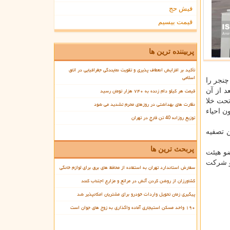
فیش حج
قیمت بیسیم
پربیننده ترین ها
تأکید بر افزایش انعطاف پذیری و تقویت نمایندگی جغرافیایی در اتاق
اسلامی
نجر را
قیمت هر کیلو دام زنده به ۷۴۰ هزار تومان رسید
د از آن
روغن تحت خلا
نظارت های بهداشتی در روزهای محرم تشدید می شود
ن احیاء
توزیع روزانه 40 تن قارچ در تهران
 تصفیه
پربحث ترین ها
و هیئت
 و شركت
سفارش استاندارد تهران به استفاده از محافظ های برق برای لوازم خانگی
کشاورزان از روشن کردن آتش در مراتع و مزارع اجتناب کنند
پیگیری زمان تحویل واردات خودرو برای مشتریان امکانپذیر شد
۱۹۰ واحد مسکن استیجاری آماده واگذاری به زوج های جوان است