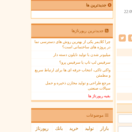
جدیدترین ها
22:0
جدیدترین رپورتاژها
چرا کلایمر یکی از بهترین روش های دسترسی نما
در پروژه های ساختمانی است؟
میلیونر شدن با تولید نایلون دسته دار
سرفیس لپ تاپ یا سرفیس پرو؟
واکی تاکی، انتخاب حرفه ای ها برای ارتباط سریع
و مطمئن
مرجع طراحی و تولید مخازن ذخیره و حمل
سیالات صنعتی
بقیه رپورتاژ ها
موضوعات
بازار
تولید
خرید
بانك
رپورتاژ