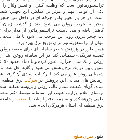
ترانسفورماتور است كه وظیفه كنترل و تغییر ولتاژ را بر
یكی از عوامل مهم و موثر بر عملكرد این تجهیز، كیف
است. در هر بار تغییر ولتاژ جرقه ای در داخل تپ چنجر 
منجر به تخریب روغن می شود. بعد از گذشت زمان ك
كاهش یافته و می بایست ترانسفورماتور از مدار برای 
تپ چنجر بیرون رود. این موجب می شود تا طی مدت زم
نتوان از ترانسفورماتور برای توزیع برق بهره برد.
همین طور در پژوهش حاضر سامانه ای برای تصفیه روغن 
تصفیه فیزیكی- شیمیایی كند. در این سامانه روغن ابتدا 
بسیار پایین در یك برج پاشش می شود و گازها حل شده و 
شیمیایی روغن عبور می كند تا تركیبات اسیدی آن گرفته شو
آزمایش های میدانی این پژوهش در
شركت
برق منطقه ای
شده، گویای كیفیت بسیار عالی روغن و پروسه تصفیه است
برمبنای اعلام وزارت علوم، این سامانه توسط دكتر م
علمی پژوهشكده و به همت دفتر ارتباط با
صنعت
و جامعه 
برق منطقه ای استان هرمزگان انجام شد.
منبع:
میزان سنج