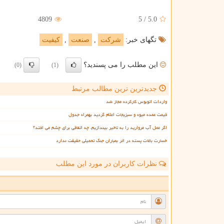
4809
5
/
5.0
تگهای خبر:
شركت
,
صنعت
,
كیفیت
این مطلب را می پسندید؟
(0)
(1)
جدیدترین ترین مطالب مرتبط
واردات اتوبوس کارکرده مجاز شد
قیمت عمده میوه و سبزیجات اعلام گردید بهمراه جدول
اگر عمل آب مروارید را به تاخیر بیندازیم، چه اتفاقی برای چشم می افتد؟
خسارت باغات پسته در اثر بمباران جنگ تحمیلی حقیقت ندارد
نظرات کاربران در مورد این مطلب
ن