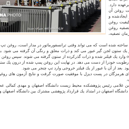
عهده دارد.
یت روغن آن
ایجادشده و
یفیت روغن
تصفیه روغن
ان تصفیه،
ساخته شده است كه می تواند وقتی ترانسفورماتور در مدار است، روغن تپ چ
از یك ستون لجن گیر عبور می كند و ذرات معلق و رنگی آن گرفته می شود. بع
روغن از یك مبدل حرارتی عبور كرده و با دمای حدود oC ۵۰ وارد یك فیلتر شده و ذرات گذركرده از ستون گرفته می شوند. سپس 
رطوبت خودرا از دست می دهد. در نهایت این روغن پمپ شده از درون یك ستو
د. بعد از آن با عبور از یك فیلتر خروجی وارد تپ چنجر می شود.
 هرمزگان در پست دیزل با موفقیت صورت گرفت و نتایج آزمون های روغن
.
حسن غلامی رئیس پژوهشكده محیط زیست دانشگاه اصفهان و مهدی كمالی عض
دانشگاه اصفهان در امتداد یك قرارداد پژوهشی مشترك بین دانشگاه اصفهان