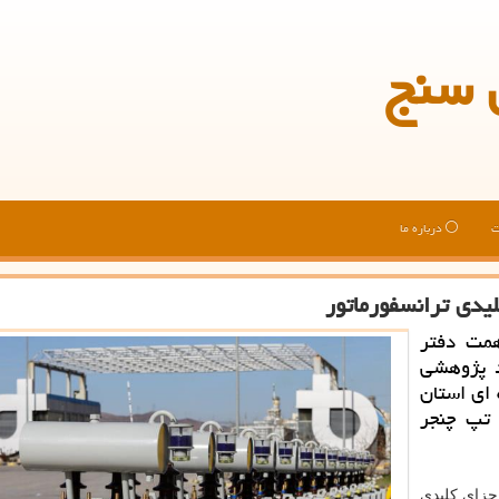
 سنج
ت
درباره ما
یدی ترانسفورماتور
همت دفتر
د پژوهشی
ای استان
 تپ چنجر
جزای كلیدی