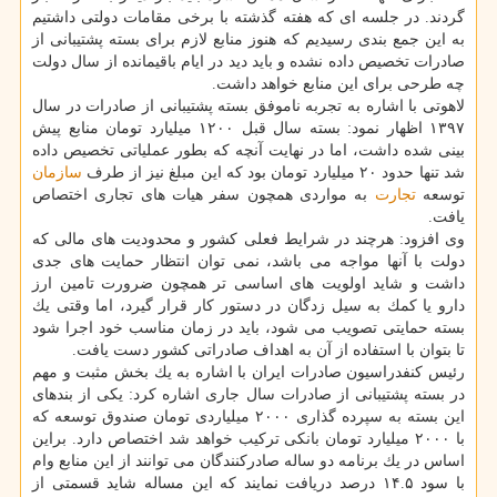
گردند. در جلسه ای كه هفته گذشته با برخی مقامات دولتی داشتیم
به این جمع بندی رسیدیم كه هنوز منابع لازم برای بسته پشتیبانی از
صادرات تخصیص داده نشده و باید دید در ایام باقیمانده از سال دولت
چه طرحی برای این منابع خواهد داشت.
لاهوتی با اشاره به تجربه ناموفق بسته پشتیبانی از صادرات در سال
۱۳۹۷ اظهار نمود: بسته سال قبل ۱۲۰۰ میلیارد تومان منابع پیش
بینی شده داشت، اما در نهایت آنچه كه بطور عملیاتی تخصیص داده
شد تنها حدود ۲۰ میلیارد تومان بود كه این مبلغ نیز از طرف
سازمان
توسعه
تجارت
به مواردی همچون سفر هیات های تجاری اختصاص
یافت.
وی افزود: هرچند در شرایط فعلی كشور و محدودیت های مالی كه
دولت با آنها مواجه می باشد، نمی توان انتظار حمایت های جدی
داشت و شاید اولویت های اساسی تر همچون ضرورت تامین ارز
دارو یا كمك به سیل زدگان در دستور كار قرار گیرد، اما وقتی یك
بسته حمایتی تصویب می شود، باید در زمان مناسب خود اجرا شود
تا بتوان با استفاده از آن به اهداف صادراتی كشور دست یافت.
رئیس كنفدراسیون صادرات ایران با اشاره به یك بخش مثبت و مهم
در بسته پشتیبانی از صادرات سال جاری اشاره كرد: یكی از بندهای
این بسته به سپرده گذاری ۲۰۰۰ میلیاردی تومان صندوق توسعه كه
با ۲۰۰۰ میلیارد تومان بانكی تركیب خواهد شد اختصاص دارد. براین
اساس در یك برنامه دو ساله صادركنندگان می توانند از این منابع وام
با سود ۱۴.۵ درصد دریافت نمایند كه این مساله شاید قسمتی از