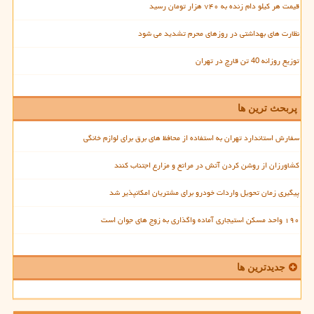
قیمت هر کیلو دام زنده به ۷۴۰ هزار تومان رسید
نظارت های بهداشتی در روزهای محرم تشدید می شود
توزیع روزانه 40 تن قارچ در تهران
پربحث ترین ها
سفارش استاندارد تهران به استفاده از محافظ های برق برای لوازم خانگی
کشاورزان از روشن کردن آتش در مراتع و مزارع اجتناب کنند
پیگیری زمان تحویل واردات خودرو برای مشتریان امکانپذیر شد
۱۹۰ واحد مسکن استیجاری آماده واگذاری به زوج های جوان است
جدیدترین ها