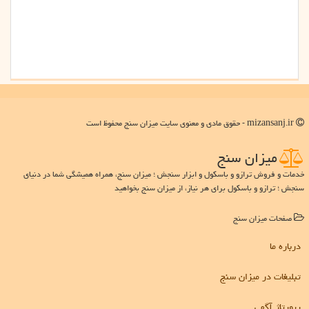
mizansanj.ir - حقوق مادی و معنوی سایت میزان سنج محفوظ است
میزان سنج
خدمات و فروش ترازو و باسکول و ابزار سنجش ؛ میزان سنج، همراه همیشگی شما در دنیای
سنجش ؛ ترازو و باسکول برای هر نیاز، از میزان سنج بخواهید
صفحات میزان سنج
درباره ما
تبلیغات در میزان سنج
رپورتاژ آگهی