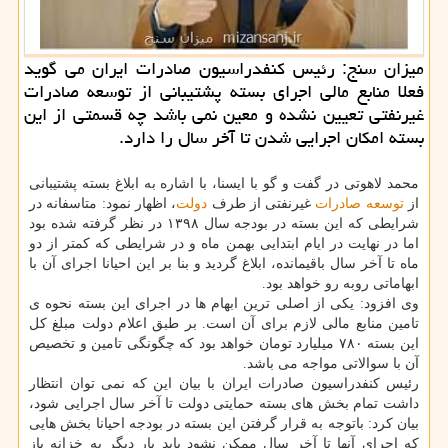
میزان سنج: رئیس كنفدراسیون صادرات ایران می گوید
فعلا منابع مالی اجرای بسته پشتیبانی از توسعه صادرات
غیرنفتی تعیین نشده و معین نمی باشد چه قسمتی از این
بسته امكان اجرایی شدن تا آخر سال را دارد.
محمد لاهوتی در گفت و گو با ایسنا، با اشاره به ابلاغ بسته پشتیبانی
از
توسعه
صادرات
غیرنفتی از طرف
دولت
، اظهار نمود: متاسفانه در
شرایطی كه این بسته در بودجه سال ۱۳۹۸ در نظر گرفته شده بود
اما در نهایت در ایام ابتدایی بهمن ماه و در شرایطی كه كمتر از دو
ماه تا آخر سال باقیمانده، ابلاغ گردید و بنا بر این احیانا اجرای آن با
ابهاماتی روبه رو خواهد بود.
وی افزود: یكی از اصلی ترین ابهام ها در اجرای این بسته نحوه ی
تامین منابع مالی لازم برای آن است. بر طبق اعلام دولت مبلغ كل
این بسته ۷۸۰ میلیارد تومان خواهد بود كه چگونگی تامین و تخصیص
آن با سوالاتی مواجه می باشد.
رئیس كنفدراسیون صادرات ایران با بیان این كه نمی توان انتظار
داشت تمام بخش های بسته حمایتی دولت تا آخر سال اجرایی شود،
بیان كرد: باتوجه به قرار گرفتن این بسته در بودجه احیانا بخش هایی
كه اجرای آنها تا آخر سال ممكن نشود باید بار دیگر به خزانه باز