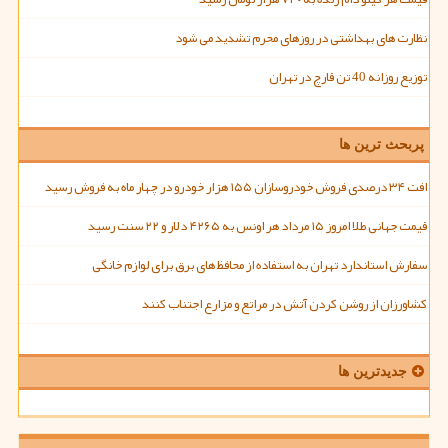
نظارت های بهداشتی در روزهای محرم تشدید می شود
توزیع روزانه 40 تن قارچ در تهران
پربحث ترین ها
افت ۳۴ درصدی فروش خودروسازان ۱۵۵ هزار خودرو در چهار ماه به فروش رسید
قیمت جهانی طلا امروز ۱۵ مرداد هر اونس به ۴۲۶۵ دلار و ۲۲ سنت رسید
سفارش استاندارد تهران به استفاده از محافظ های برق برای لوازم خانگی
کشاورزان از روشن کردن آتش در مراتع و مزارع اجتناب کنند
جدیدترین ها