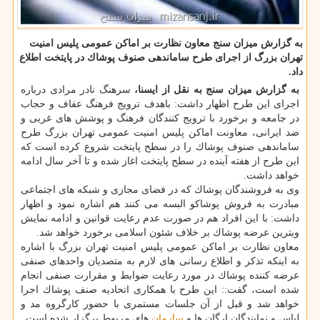
به گزارش میزان سنج معاون نظارت بر اماكن عمومی پلیس امنیت
تهران بزرگ از اجرای طرح ساماندهی صنوف پوشاك در پایتخت اطلاع
داد.
به گزارش میزان سنج به نقل از ایسنا،
سرهنگ نادر مرادی درباره
اجرای این طرح اظهار داشت: باهدف ترویج فرهنگ عفاف و حجاب
در جامعه و برخورد با ترویج كنندگان فرهنگ و پوشش های غربی و
ضد ایرانی، معاونت اماكن پلیس امنیت عمومی تهران بزرگ طرح
ساماندهی صنوف پوشاك را در سطح پایتخت شروع كرده است كه
این طرح از هفته آینده در سطح پایتخت اغاز شده و تا آخر سال ادامه
خواهد داشت.
وی به فروشندگان پوشاك كه در فضای مجازی و شبكه های اجتماعی
مبادرت به فروش پوشاكو البسه می كنند هم اشاره نمود و اظهار
داشت: با این افراد هم در صورت عدم رعایت قوانین و ادامه نمایش
ویترین عرضه پوشاك بر خلاف شئون اسلامی برخورد خواهد شد.
معاون نظارت بر اماكن عمومی پلیس امنیت تهران بزرگ با اشاره
به اینكه تذكر و اطلاع رسانی های لازم به متصدیان واحدهای صنفی
عرضه كننده پوشاك در مورد رعایت ضوابط و مقرارت صنفی انجام
شده است، گفت:: این طرح با همكاری اتحادیه صنف پوشاك اجرا
خواهد شد و قبل از آن جلسات مستمری با حضور كارگروه مد و
لباس و نمایندگان ارگان ها و
سازمان
های مربوط برگزار شده است.