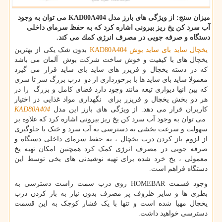
میزان سنج: از ویژگی های بارز مدل KAD80A404 می توان به وجود
آب سرد كن یخ ریز بیرونی اشاره كرد كه به حفظ سرمای داخلی
دستگاه و صرفه جویی در مصرف انرژی كمك می كند.
یخچال ساید بای ساید بوش
KAD80A404
بدون شک یکی از بهترین
یخچال های با کیفیت و خوش ساخت شرکت بوش آلمان می باشد
که در دسته یخچال و فریزر های ساید بای ساید قرار می گیرد
معمولا ساید بای ساید ها با برخورداری از دو درب بزرگ سر تا سری
که بین انها دیواری تیغه مانند وجود دارد فضای کامل و بزرگ را در
هر دو بخش یخچال و فریزر برای نگهداری مواد غذایی در اختیار
کاربران قرار می دهد. از ویژگی های بارز این مدل
KAD80A404
می توان به وجود آب سرد کن یخ ریز بیرونی اشاره کرد که علاوه بر
سهولت و سرعت بخشی به دسترسی به آب سرد و خنک با جلوگیری
از لزوم باز کردن درب یخچال ، به حفظ سرمای داخلی دستگاه و
صرفه جویی در مصرف انرژی کمک کرد همچنین امکان تهیه یخ
معمولی ، یخ خرد شده برای تهیه نوشیدنی های یخی توسط این
دستگاه فراهم است.
وجود قسمت HOMEBAR روی درب سمت راست دسترسی به
بطری ها و سایر ظروف پر مصرف بدون نیاز به باز کردن درب
یخچال مهیا شده است و تنها با یک فشار کوچک به این قسمت
دسترسی خواهید داشت.