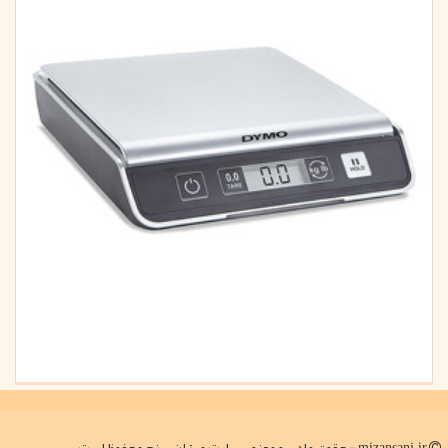
mizansanj.ir - حقوق مادی و معنوی سایت میزان سنج محفوظ است