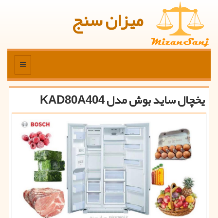
میزان سنج
منو
یخچال ساید بوش مدل KAD80A404