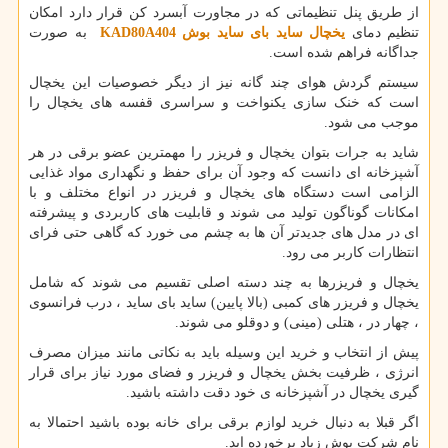
از طریق پنل تنظیماتی که در مجاورت آبسرد کن قرار دارد امکان
تنظیم دمای
یخچال ساید بای ساید بوش
KAD80A404
به صورت
جداگانه فراهم شده است.
سیستم گردش هوای چند گانه نیز از دیگر خصوصیات این یخچال
است که خنک سازی یکنواخت و سراسری قفسه های یخچال را
موجب می شود.
شاید به جرات بتوان یخچال و فریزر را مهمترین عضو برقی در هر
آشپزخانه ای دانست که وجود آن برای حفظ و نگهداری مواد غذایی
الزامی است دستگاه های یخچال و فریزر در انواع مختلف و با
امکانات گوناگون تولید می شوند و قابلیت های کاربردی و پیشرفته
ای در مدل های جدیدتر آن ها به چشم می خورد که گاهی حتی فرای
انتظارات کاربر می رود.
یخچال و فریزرها به چند دسته اصلی تقسیم می شوند که شامل
یخچال و فریزر های کمبی (بالا پایین) ساید بای ساید ، درب فرانسوی
، چهار در ، هتلی (مینی) و دوقلو می شوند.
پیش از انتخاب و خرید این وسیله باید به نکاتی مانند میزان مصرف
انرژی ، ظرفیت بخش یخچال و فریزر و فضای مورد نیاز برای قرار
گیری یخچال در آشپزخانه ی خود دقت داشته باشید.
اگر قبلا به دنبال خرید لوازم برقی برای خانه بوده باشید احتمالا به
نام شرکت بوش زیاد برخورده اید.