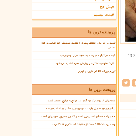
فیش حج
قیمت بیسیم
پربیننده ترین ها
تأکید بر افزایش انعطاف پذیری و تقویت نمایندگی جغرافیایی در اتاق
اسلامی
قیمت هر کیلو دام زنده به ۷۴۰ هزار تومان رسید
13:3
نظارت های بهداشتی در روزهای محرم تشدید می شود
توزیع روزانه 40 تن قارچ در تهران
پربحث ترین ها
کشاورزان از روشن کردن آتش در مراتع و مزارع اجتناب کنند
پیگیری زمان تحویل واردات خودرو برای مشتریان امکانپذیر شد
۱۹۰ واحد مسکن استیجاری آماده واگذاری به زوج های جوان است
وعده پرداخت 110 همت از مطالبات گندمکاران تا 22 مرداد