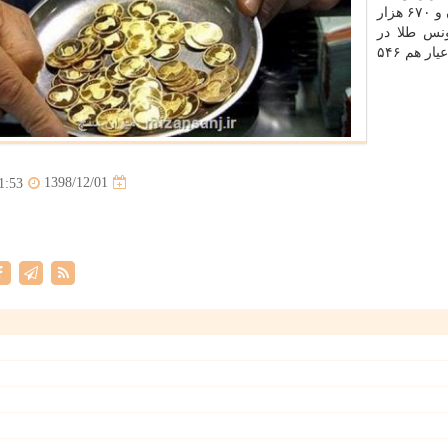
نیم سكه ۲ میلیون و ۷۹۰ هزار تومان، ربع سكه یك میلیون و ۶۷۰ هزار
ت. هر اونس طلا در
و ۷۱ سنت و هر گرم طلای ۱۸ عیار هم ۵۴۶
1398/12/01
1:53