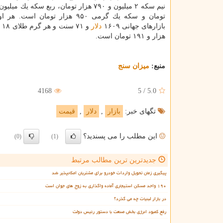
تومان و سكه یك گرمی ۹۵۰ هزار تومان اس
بازارهای جهانی ۱۶۰۹
دلار
هزار و ۱۹۱ تومان است.
منبع:
میزان سنج
4168
5
/
5.0
تگهای خبر:
بازار
,
دلار
,
قیمت
این مطلب را می پسندید؟
(0)
(1)
جدیدترین ترین مطالب مرتبط
پیگیری زمان تحویل واردات خودرو برای مشتریان امکانپذیر شد
۱۹۰ واحد مسکن استیجاری آماده واگذاری به زوج های جوان است
در بازار لبنیات چه می گذرد؟
رفع کمبود انرژی بخش صنعت با دستور رئیس دولت