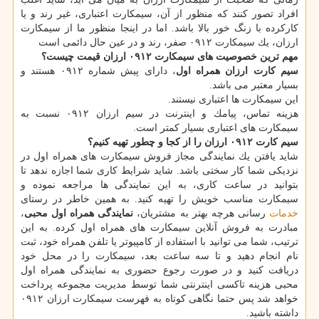
افراد تصور كنند كه منظور از آن، سیمكارت اعتباری، غیر رند و یا
كاركرده با زنگ خور بالا باشد. اما در اینجا منظور ما از سیمكارت
ارزان، یك سیمكارت ۰۹۱۲ صفر، رند و در عین حال دائمی است
مهم ترین خصوصیت های سیمكارت ۰۹۱۲ ارزان قیمت چیست؟
سیم كارت ارزان همراه اول
، دارای پیش شماره ۰۹۱۲ هستند و
بسیار معتبر می باشد.
این سیمكارت ها اعتباری نیستند.
هزینه تماس، پیامك و اینترنت در سیم ارزان ۰۹۱۲ نسبت به
سیمكارت های اعتباری بسیار كمتر است.
سیم كارت ۰۹۱۲ ارزان را از كجا و چطور تهیه كنیم؟
شاید یافتن یك نمایندگی مجاز فروش سیمكارت های همراه اول در
نزدیكی شما كار سختی باشد. شاید شرایط كاری شما اجازه ندهد تا
بتوانید در ساعت كاری، به این نمایندگی ها مراجعه نموده و
سیمكارت مناسب خویش را تهیه كنید. به همین خاطر در رستای
خدمات
رسانی هرچه بهتر به مشتریان،
نمایندگی همراه اول محبی
،
مبادرت به فروش آنلاین سیمكارت های همراه اول كرده. به این
ترتیب، شما می توانید با استفاده از كامپیوتر یا تلفن همراه خود، ثبت
نام انجام دهید و تا سه ساعت بعد، سیمكارت را در محل خود
دریافت كنید و در صورت رجوع حضوری به نمایندگی همراه اول
محبی هزینه تاكسی اینترنتی شما توسط مدیریت مجموعه پرداخت
خواهد شد پس حتما نگاهی كوتاه به فهرست سیمكارت ارزان ۰۹۱۲
داشته باشید.