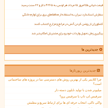
قیمت جهانی طلا امروز ۱۵ مرداد هر اونس به ۴۲۶۵ دلار و ۲۲ سنت رسید
سفارش استاندارد تهران به استفاده از محافظ های برق برای لوازم خانگی
کشاورزان از روشن کردن آتش در مراتع و مزارع اجتناب کنند
پیگیری زمان تحویل واردات خودرو برای مشتریان امکانپذیر شد
جدیدترین ها
جدیدترین رپورتاژها
چرا کلایمر یکی از بهترین روش های دسترسی نما در پروژه های ساختمانی
است؟
میلیونر شدن با تولید نایلون دسته دار
سرفیس لپ تاپ یا سرفیس پرو؟
واکی تاکی، انتخاب حرفه ای ها برای ارتباط سریع و مطمئن