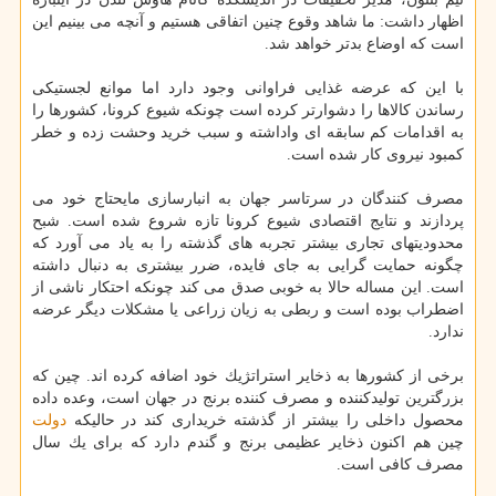
اظهار داشت: ما شاهد وقوع چنین اتفاقی هستیم و آنچه می بینیم این
است كه اوضاع بدتر خواهد شد.
با این كه عرضه غذایی فراوانی وجود دارد اما موانع لجستیكی
رساندن كالاها را دشوارتر كرده است چونكه شیوع كرونا، كشورها را
به اقدامات كم سابقه ای واداشته و سبب خرید وحشت زده و خطر
كمبود نیروی كار شده است.
مصرف كنندگان در سرتاسر جهان به انبارسازی مایحتاج خود می
پردازند و نتایج اقتصادی شیوع كرونا تازه شروع شده است. شبح
محدودیتهای تجاری بیشتر تجربه های گذشته را به یاد می آورد كه
چگونه حمایت گرایی به جای فایده، ضرر بیشتری به دنبال داشته
است. این مساله حالا به خوبی صدق می كند چونكه احتكار ناشی از
اضطراب بوده است و ربطی به زیان زراعی یا مشكلات دیگر عرضه
ندارد.
برخی از كشورها به ذخایر استراتژیك خود اضافه كرده اند. چین كه
بزرگترین تولیدكننده و مصرف كننده برنج در جهان است، وعده داده
محصول داخلی را بیشتر از گذشته خریداری كند در حالیكه
دولت
چین هم اكنون ذخایر عظیمی برنج و گندم دارد كه برای یك سال
مصرف كافی است.