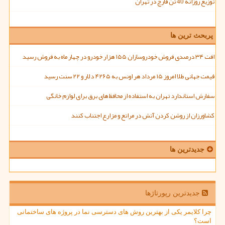
توزیع روزانه 40 تن قارچ در تهران
پربحث ترین ها
افت ۳۴ درصدی فروش خودروسازان ۱۵۵ هزار خودرو در چهار ماه به فروش رسید
قیمت جهانی طلا امروز ۱۵ مرداد هر اونس به ۴۲۶۵ دلار و ۲۲ سنت رسید
سفارش استاندارد تهران به استفاده از محافظ های برق برای لوازم خانگی
کشاورزان از روشن کردن آتش در مراتع و مزارع اجتناب کنند
جدیدترین ها
جدیدترین رپورتاژها
چرا کلایمر یکی از بهترین روش های دسترسی نما در پروژه های ساختمانی
است؟