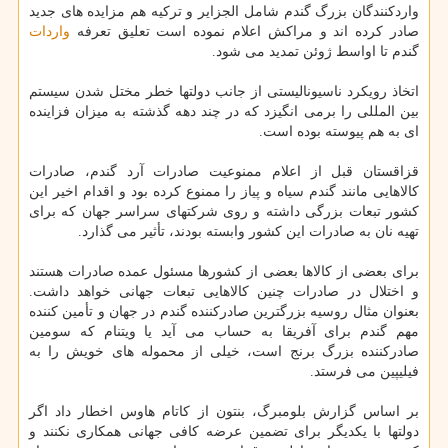
واردكنندگان بزرگ گندم شامل الجزایر و تركیه هم مزایده های جدید
صادر كرده اند و مراكش اعلام نموده است تعلیق تعرفه
واردات
گندم تا اواسط ژوئن تمدید می شود.
اتخاذ رویكرد ناسیونالیستی از جانب دولتها خطر مختل شدن سیستم
بین المللی را برمی انگیزد كه در چند دهه گذشته به میزان فزاینده
ای به هم پیوسته بوده است.
قزاقستان قبل از اعلام ممنوعیت صادرات آرد گندم، صادرات
كالاهایی مانند گندم سیاه و پیاز را ممنوع كرده بود و اقدام اخیر این
كشور تبعات بزرگی داشته و روی شركتهای سراسر جهان كه برای
تهیه نان به صادرات این كشور وابسته بودند، تأثیر می گذارد.
برای بعضی از كالاها بعضی از كشورها مسئول عمده صادرات هستند
و اختلال در صادرات چنین كالاهایی تبعات جهانی خواهد داشت.
بعنوان مثال روسیه بزرگترین صادركننده گندم در جهان و تأمین كننده
مهم گندم برای آفریقا به حساب می آید یا ویتنام كه سومین
صادركننده بزرگ برنج است، خیلی از محموله های خویش را به
فیلیپین می فرستد.
بر اساس گزارش بلومبرگ، بنتون از كاتام هاوس اخطار داد اگر
دولتها با یكدیگر برای تضمین عرضه كافی جهانی همكاری نكنند و