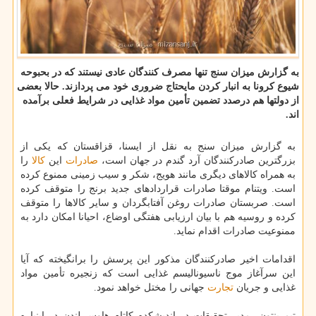
به گزارش میزان سنج تنها مصرف كنندگان عادی نیستند كه در بحبوحه
شیوع كرونا به انبار كردن مایحتاج ضروری خود می پردازند. حالا بعضی
از دولتها هم درصدد تضمین تأمین مواد غذایی در شرایط فعلی برآمده
اند.
به گزارش میزان سنج به نقل از ایسنا، قزاقستان كه یكی از
بزرگترین صادركنندگان آرد گندم در جهان است،
صادرات
این
كالا
را
به همراه كالاهای دیگری مانند هویج، شكر و سیب زمینی ممنوع كرده
است. ویتنام موقتا صادرات قراردادهای جدید برنج را متوقف كرده
است. صربستان صادرات روغن آفتابگردان و سایر كالاها را متوقف
كرده و روسیه هم با بیان ارزیابی هفتگی اوضاع، احیانا امكان دارد به
ممنوعیت صادرات اقدام نماید.
اقدامات اخیر صادركنندگان مذكور این پرسش را برانگیخته كه آیا
این سرآغاز موج ناسیونالیسم غذایی است كه زنجیره تأمین مواد
غذایی و جریان
تجارت
جهانی را مختل خواهد نمود.
تیم بنتون، مدیر تحقیقات در اندیشكده كاتام هاوس لندن در اینباره