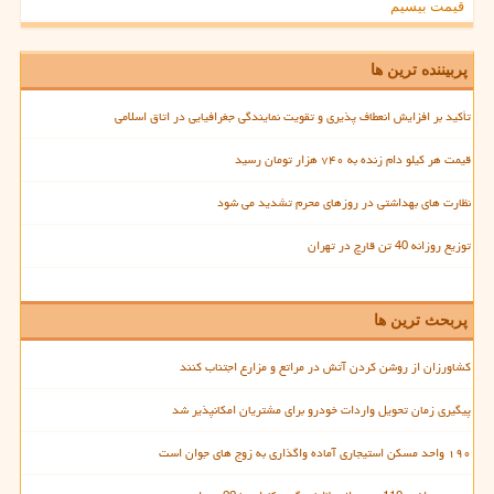
قیمت بیسیم
پربیننده ترین ها
تأکید بر افزایش انعطاف پذیری و تقویت نمایندگی جغرافیایی در اتاق اسلامی
قیمت هر کیلو دام زنده به ۷۴۰ هزار تومان رسید
نظارت های بهداشتی در روزهای محرم تشدید می شود
توزیع روزانه 40 تن قارچ در تهران
پربحث ترین ها
کشاورزان از روشن کردن آتش در مراتع و مزارع اجتناب کنند
پیگیری زمان تحویل واردات خودرو برای مشتریان امکانپذیر شد
۱۹۰ واحد مسکن استیجاری آماده واگذاری به زوج های جوان است