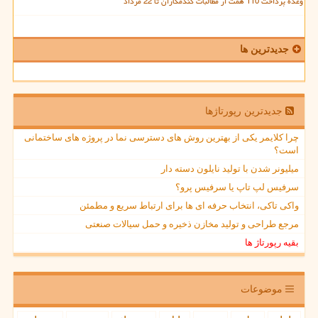
وعده پرداخت 110 همت از مطالبات گندمکاران تا 22 مرداد
جدیدترین ها
جدیدترین رپورتاژها
چرا کلایمر یکی از بهترین روش های دسترسی نما در پروژه های ساختمانی
است؟
میلیونر شدن با تولید نایلون دسته دار
سرفیس لپ تاپ یا سرفیس پرو؟
واکی تاکی، انتخاب حرفه ای ها برای ارتباط سریع و مطمئن
مرجع طراحی و تولید مخازن ذخیره و حمل سیالات صنعتی
بقیه رپورتاژ ها
موضوعات