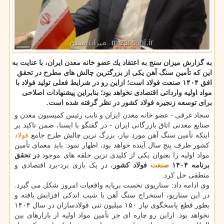
به گزارش میزان سنج به اعتقاد یك عضو خانه معدن ایران، با عنایت به
این كه تأمین سنگ آهن یكی از بزرگترین چالش های مطرح در تحقق
افق ۱۴۰۴ صنعت فولاد است؛ ازاین رو در شرایط فعلی تولید فولاد با
مواد اولیه وارداتی اقتصادی نخواهد بود؛ بنابراین پیشنهادات اصلاحی
برای توسعه زنجیره فولاد كشور در نظر گرفته شده است.
سجاد غرقی - عضو خانه معدن ایران و نایب رئیس کمیسیون معدن و
صنایع معدنی اتاق بازرگانی ایران - در گفتگو با ایسنا، ضمن تاکید بر
اینکه تأمین سنگ آهن مورد نیاز، بزرگ ترین چالش طرح جامع
فولاد
کشور ظرف پنج سال آینده خواهد بود، اظهار نمود: باید معمای تأمین
مواد اولیه را بعنوان یکی از کلیدی ترین حلقه های موجود
در تحقق
برنامه ۱۴۰۴
صنعت
فولاد کشور
، در یک بازی برد-برد اقتصادی و
منطقی حل کرد.
وی ادامه داد: سناریوی نخست برپایه واقعیات امروز شکل می گیرد.
در این سناریو، استخراج سنگ آهن با شیب اندکی افزایش یافته و
بطور قطع پاسخگوی نیاز ۱۵۰ میلیون تنی فولادسازان در سال ۱۴۰۴
نخواهد بود. ازاین رو چاره ای جز تأمین مواد اولیه از بازارهای بین