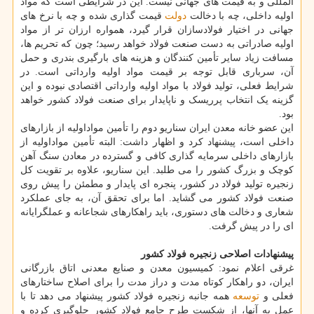
المللی و به قیمت های جهانی نیست. این در شرایطی است که مواد
اولیه داخلی، چه با دخالت
دولت
قیمت گذاری شده و چه با نرخ های
جهانی در اختیار فولادسازان قرار گیرد، همواره ارزان تر از مواد
اولیه صادراتی به دست صنعت فولاد خواهد رسید؛ چون که تحریم ها،
مسافت زیاد سایر تأمین کنندگان و هزینه های بارگیری بندری و حمل
آن، سرباری قابل توجه بر قیمت مواد اولیه وارداتی است. در
شرایط فعلی، تولید فولاد با مواد اولیه وارداتی اقتصادی نبوده و این
گزینه یک انتخاب پرریسک و ناپایدار برای صنعت فولاد کشور خواهد
بود.
این عضو خانه معدن ایران سناریو دوم را تأمین مواداولیه از بازارهای
داخلی است، پیشنهاد کرد و اظهار داشت: البته تأمین مواداولیه از
بازارهای داخلی سرمایه گذاری کافی و گسترده در معادن سنگ آهن
کوچک و بزرگ کشور را می طلبد. این سناریو، علاوه بر تقویت کل
زنجیره تولید فولاد در کشور، پنجره ای پایدار و مطمئن را پیش روی
صنعت فولاد کشور می گشاید. اما برای تحقق آن، به جای عملکرد
شعاری و دخالت های دستوری، باید راهکارهای شجاعانه و عملگرایانه
ای را در پیش گرفت.
پیشنهادات اصلاحی زنجیره فولاد کشور
غرقی اعلام نمود: کمیسیون معدن و صنایع معدنی اتاق بازرگانی
ایران، دو راهکار کوتاه مدت و دراز مدت را برای اصلاح ساختارهای
فعلی و
توسعه
همه جانبه زنجیره فولاد کشور پیشنهاد می دهد تا با
عمل به آنها، از شکست طرح جامع فولاد کشور جلوگیری کرده و