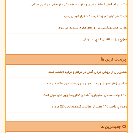
تأکید بر افزایش انعطاف پذیری و تقویت نمایندگی جغرافیایی در اتاق اسلامی
قیمت هر کیلو دام زنده به ۷۴۰ هزار تومان رسید
نظارت های بهداشتی در روزهای محرم تشدید می شود
توزیع روزانه 40 تن قارچ در تهران
پربحث ترین ها
کشاورزان از روشن کردن آتش در مراتع و مزارع اجتناب کنند
پیگیری زمان تحویل واردات خودرو برای مشتریان امکانپذیر شد
۱۹۰ واحد مسکن استیجاری آماده واگذاری به زوج های جوان است
وعده پرداخت 110 همت از مطالبات گندمکاران تا 22 مرداد
جدیدترین ها