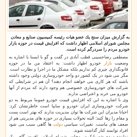
به گزارش میزان سنج یك عضو هیات رئیسه كمیسیون صنایع و معادن
مجلس شورای اسلامی اظهار داشت كه افزایش قیمت در حوزه بازار
خودرو مردم را سردرگم كرده است.
مصطفی رضاحسینی قطب آبادی در گفت و گو با ایسنا با اشاره به
وضعیت
بازار
خودرو اظهار داشت: به اعتقاد من ما در حوزه
قانونگذاری چیزی کم نداریم بلکه مشکل ما در اجرا و نظارت است.
مگر می شود در یک کشور دو واحد خودروسازی دولتی وجود داشته
باشند که هر کاری می خواهند انجام دهند؟ آن هم در شرایطی که
شرکت های خودروسازی خصوصی هم وجود دارند که مردم از آنها
خودرو می خرند و اعتراضی ندارند.
وی با اشاره به این که افزایش قیمت خودرو عموما مربوط به دو
شرکت خودروسازی ایران خودرو و سایپا است خاطرنشان کرد:
احیانا مدیران این شرکت ها توان مدیریت ندارند که بهتر است پست
و مقام را رها کنند؛ البته تحولات بسیاری در حوزه های مدیریتی هم از
ضعف های ماست. تغییرات سیاسی
دولت
ها گاهی سبب می شود
افراد توانمند کنار گذاشته شوند.
نماینده مردم شهربابک در مجلس شورای اسلامی افزود: گاهی یک