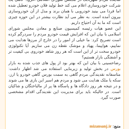
شرکت خودروسازی اعلام می کند خط تولید فلان خودرو تعطیل شده
اما فردا می بینید خودرویی با همان برند و مدل از آن خودروسازی
بیرون آمده است. به نظر می آید نظارت بیشتر در این حوزه چیزی
است که ما به آن احتیاج داریم.
این عضو هیات رئیسه کمیسیون صنایع و معادن مجلس شورای
اسلامی با بیان این که افزایش قیمت خودرو مردم را سردرگم کرده
است تصریح کرد: ما خیلی از امور را در خارج از مرزها هدایت می
نماییم، هواپیما، پهپاد و موشک نقطه زن می سازیم. آیا تکنولوژی
خودرو سخت تر از این است که هر روز شاهد خودروی بی کیفیت تر
و آشفتگی بازار هستیم؟
رضاحسینی با بیان این که بهتر بود از پول های جذب شده به بازار
بورس
در بخش تولید و زیربنایی استفاده می شد اظهار داشت:
متاسفانه نقدیندگی مردم گاهی به سمت بورس گاهی خودرو یا ارز،
سکه یا ملک هدایت می شود و مردم هم اسیر این بازی ها می شوند
و در نتیجه هر روز دادگاه ها و پاسگاه ها پر از مالباختگان و شاکیان
است. در حالیکه باید برای مدیریت این نقدیندگی اقدام مشخصی
صورت گیرد.
منبع:
mizansanj.ir