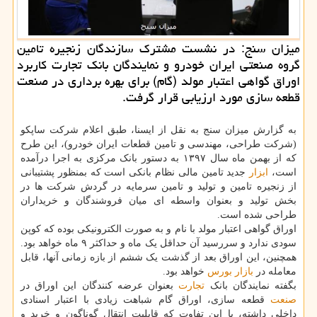
میزان سنج: در نشست مشترك سازندگان زنجیره تامین
گروه صنعتی ایران خودرو و نمایندگان بانك تجارت كاربرد
اوراق گواهی اعتبار مولد (گام) برای بهره برداری در صنعت
قطعه سازی مورد ارزیابی قرار گرفت.
به گزارش میزان سنج به نقل از ایسنا، طبق اعلام شرکت ساپکو
(شرکت طراحی، مهندسی و تامین قطعات ایران خودرو)، این طرح
که از بهمن ماه سال ۱۳۹۷ به دستور بانک مرکزی به اجرا درآمده
است،
ابزار
جدید تامین مالی نظام بانکی است که بمنظور پشتیبانی
از زنجیره تامین و تولید و تامین سرمایه در گردش شرکت ها در
بخش تولید و بعنوان واسطه ای میان فروشندگان و خریداران
طراحی شده است.
اوراق گواهی اعتبار مولد با نام و به صورت الکترونیکی بوده که کوپن
سودی ندارد و سررسید آن حداقل یک ماه و حداکثر ۹ ماه خواهد بود.
همچنین، این اوراق بعد از گذشت یک ششم از بازه زمانی آنها، قابل
معامله در
بازار
بورس
خواهد بود.
بگفته نمایندگان بانک
تجارت
بعنوان عرضه کنندگان این اوراق در
صنعت
قطعه سازی، اوراق گام شباهت زیادی با اعتبار اسنادی
داخلی داشته، با این تفاوت که قابلیت انتقال گوناگون و خرید و