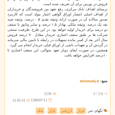
فروش در بورس برای آن تعریف شده است.
برمبنای اهداف بانک مرکزی، رفع تعهد بین فروشندگان و خریداران
از اهداف اصلی انتشار اوراق گواهی اعتبار مولد است که کارمزد
صدور سالانه آن در صورت ارائه وثیقه نقدی ۰.۵ درصد، وثیقه شبه
نقد یک درصد، وثیقه ملکی بهادار ۱.۵ درصد و سایر وثایق تا سقف
دو درصد برای خریدار اولیه خواهد بود. در این طرح، ظرفیت سنجی
شرکت ها بر طبق سقف اعتباری خریدار معادل ۷۰ درصد فروش
سال آخر بعد از کسر مانده تسهیلات در رابطه با تامین مالی سرمایه
در گردش آن و تعهدات ناشی از اوراق قبلی خریدار انجام می گیرد.
همچنین، در صورت ایفای دوبار تعهد متوالی، این سقف اعتباری تا
۱۰درصد افزایش خواهد یافت.
منبع:
mizansanj.ir
2159
5
/
5.0
1399/07/11
21:05:51
تگهای خبر:
ابزار
,
ارزیابی
,
بازار
,
بانك