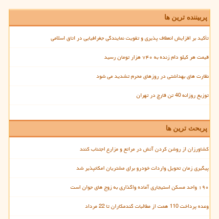
پربیننده ترین ها
تأکید بر افزایش انعطاف پذیری و تقویت نمایندگی جغرافیایی در اتاق اسلامی
قیمت هر کیلو دام زنده به ۷۴۰ هزار تومان رسید
نظارت های بهداشتی در روزهای محرم تشدید می شود
توزیع روزانه 40 تن قارچ در تهران
پربحث ترین ها
کشاورزان از روشن کردن آتش در مراتع و مزارع اجتناب کنند
پیگیری زمان تحویل واردات خودرو برای مشتریان امکانپذیر شد
۱۹۰ واحد مسکن استیجاری آماده واگذاری به زوج های جوان است
وعده پرداخت 110 همت از مطالبات گندمکاران تا 22 مرداد