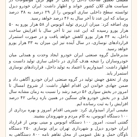
سیاست های کلان کشور خواند و اظهار داشت: ایران خودرو دیزل
توانسته سطح داخلی سازی اتوبوس را از ۲۹ درصد به ۳۸ درصد
برساند که این عدد تا آخر سال به ۴۶ درصد خواهد رسید.
وی اضافه کرد: میزان ارزبری تولید اتوبوس از ۵۸ هزار یورو به ۵۰
هزار یورو رسیده که این عدد نیز تا آخر سال با افزایش ساخت
داخل، به ۴۴ هزار یورو کاهش خواهد یافت و در صورت استمرار
قراردادهای نوسازی، در سال آینده نیز این میزان به ۳۳ هزار یورو
خواهد رسید.
مدیرعامل گروه صنعتی ایران خودرو ایجاد وحدت و همدلی میان
خودروسازان را نتیجه هدف گذاری در داخلی سازی تولید دانست و
اظهار داشت: امیدواریم با اعتماد به تولید داخل، قراردادهای نوسازی
استمرار یابد.
وی از تحقق جهش تولید در گروه صنعتی ایران خودرو آگاهی داد و
ضمن جهادی خواندن این اقدام اظهار داشت: از شروع امسال تا
امروز در بخش سواری ۵۶ درصد رشد را نسبت به زمان مشابه سال
قبل و در بخش خودرو های سنگین در همین بازه زمانی ۴۲ درصد
افزایش را به ثبت رسانده ایم.
مقیمی ابراز امیدواری کرد: شیرینی اقدام امروز و بهره برداری از
۱۰۰ دستگاه اتوبوس، به کام مردم و شهروندان بنشیند.
گفتنی است، امروز ۱۰۰ دستگاه اتوبوس و مینی بوس از قرارداد
ایران خودرو دیزل و شهرداری تهران برای نوسازی ۲۵۰ دستگاه
ناوگان حمل و نقل عمومی از محل تفاهم نامه ۸۰۰ دستگاهی به