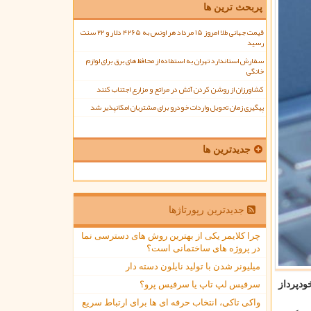
پربحث ترین ها
قیمت جهانی طلا امروز ۱۵ مرداد هر اونس به ۴۲۶۵ دلار و ۲۲ سنت
رسید
سفارش استاندارد تهران به استفاده از محافظ های برق برای لوازم
خانگی
کشاورزان از روشن کردن آتش در مراتع و مزارع اجتناب کنند
پیگیری زمان تحویل واردات خودرو برای مشتریان امکانپذیر شد
جدیدترین ها
جدیدترین رپورتاژها
چرا کلایمر یکی از بهترین روش های دسترسی نما
در پروژه های ساختمانی است؟
میلیونر شدن با تولید نایلون دسته دار
سرفیس لپ تاپ یا سرفیس پرو؟
ودپرداز
واکی تاکی، انتخاب حرفه ای ها برای ارتباط سریع