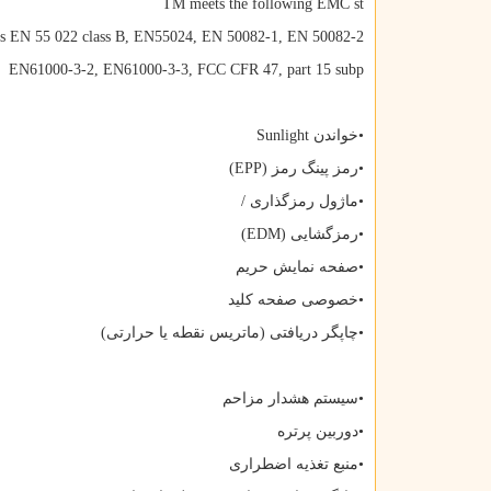
TM meets the following EMC st
ds EN 55 022 class B, EN55024, EN 50082-1, EN 50082-2
EN61000-3-2, EN61000-3-3, FCC CFR 47, part 15 subp
•خواندن
Sunlight
•رمز پینگ رمز (
EPP
)
•ماژول رمزگذاری /
•رمزگشایی (
EDM
)
•صفحه نمایش حریم
•خصوصی صفحه کلید
•چاپگر دریافتی (ماتریس نقطه یا حرارتی)
•سیستم هشدار مزاحم
•دوربین پرتره
•منبع تغذیه اضطراری