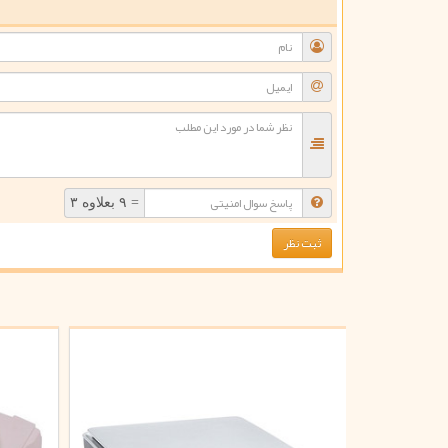
ن
= ۹ بعلاوه ۳