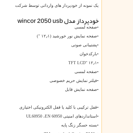
یک نمونه از خودپرداز های وارداتی توسط شرکت
خودپرداز مدل
wincor 2050 usb
•صفحه لمسی
•صفحه نمایش نور خورشید (۱۲٫۱ “)
•پشتیبانی صوتی
•بارکدخوان
TFT LCD
•۱۲٫۱ “
•صفحه لمسی
•فیلتر نمایش حریم خصوصی
•صفحه نمایش قابل
•قفل ترکیبی با کلید یا قفل الکترونیکی اختیاری
•استانداردهای امنیتی
EN 60950
،
UL60950
•بسته حسگر زنگ پایه