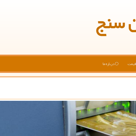
ن سنج
یمت
درباره ما