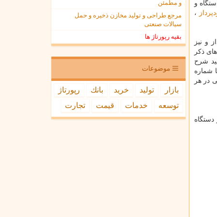
و مطمئن
ستگاه و
پرداز
،
مرجع طراحی و تولید مخازن ذخیره و حمل
سیالات صنعتی
بقیه رپورتاژ ها
 و نیز
های ذکر
ید شرح
موضوعات
 شماره
ی در هر
بازار
تولید
خرید
بانك
رپورتاژ
توسعه
خدمات
قیمت
تجارت
 دستگاه