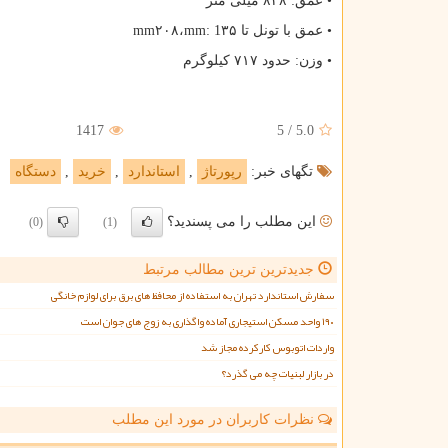
• عمق: ۸۴۸ میلی متر
• عمق با تونل تا ۳۵
mm: 1
،۲۰۸
mm
• وزن: حدود ۷۱۷ کیلوگرم
1417
5
/
5.0
تگهای خبر:
رپورتاژ
,
استاندارد
,
خرید
,
دستگاه
این مطلب را می پسندید؟
(0)
(1)
جدیدترین ترین مطالب مرتبط
سفارش استاندارد تهران به استفاده از محافظ های برق برای لوازم خانگی
۱۹۰ واحد مسکن استیجاری آماده واگذاری به زوج های جوان است
واردات اتوبوس کارکرده مجاز شد
در بازار لبنیات چه می گذرد؟
نظرات کاربران در مورد این مطلب