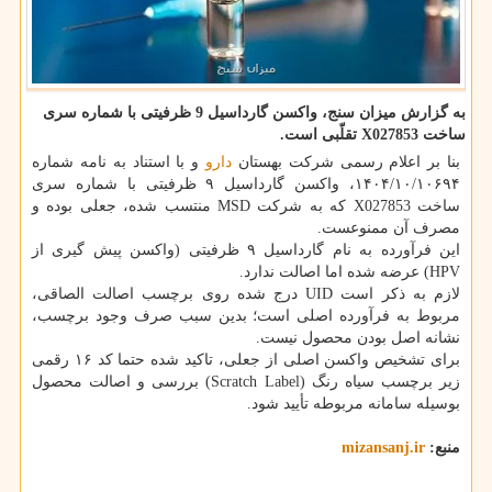
به گزارش میزان سنج، واکسن گارداسیل 9 ظرفیتی با شماره سری
ساخت X027853 تقلّبی است.
بنا بر اعلام رسمی شرکت بهستان
دارو
و با استناد به نامه شماره
۱۴۰۴/۱۰/۱۰۶۹۴، واکسن گارداسیل ۹ ظرفیتی با شماره سری
ساخت X027853 که به شرکت MSD منتسب شده، جعلی بوده و
مصرف آن ممنوعست.
این فرآورده به نام گارداسیل ۹ ظرفیتی (واکسن پیش گیری از
HPV) عرضه شده اما اصالت ندارد.
لازم به ذکر است UID درج شده روی برچسب اصالت الصاقی،
مربوط به فرآورده اصلی است؛ بدین سبب صرف وجود برچسب،
نشانه اصل بودن محصول نیست.
برای تشخیص واکسن اصلی از جعلی، تاکید شده حتما کد ۱۶ رقمی
زیر برچسب سیاه رنگ (Scratch Label) بررسی و اصالت محصول
بوسیله سامانه مربوطه تأیید شود.
منبع:
mizansanj.ir