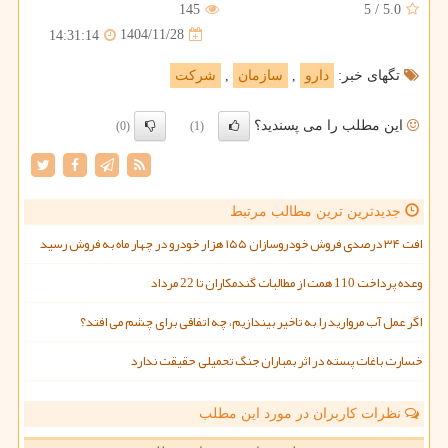
145
5
/
5.0
1404/11/28
14:31:14
تگهای خبر:
دارو
,
سازمان
,
شركت
این مطلب را می پسندید؟
(0)
(1)
جدیدترین ترین مطالب مرتبط
افت ۳۴ درصدی فروش خودروسازان ۱۵۵ هزار خودرو در چهار ماه به فروش رسید
وعده پرداخت 110 همت از مطالبات گندمکاران تا 22 مرداد
اگر عمل آب مروارید را به تاخیر بیندازیم، چه اتفاقی برای چشم می افتد؟
خسارت باغات پسته در اثر بمباران جنگ تحمیلی حقیقت ندارد
نظرات کاربران در مورد این مطلب