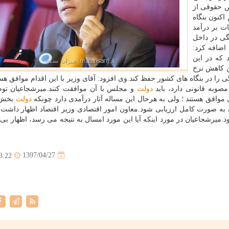
ص حقوقی از
هم اكنون بنگاه
ت بر درآمد
ی در داخل
 اضافه كرد:
 كه در این
ین كاهش نرخ
را در بنگاه های كشور حفظ كند.وی افزود: آقای وزیر با این اقدام موافق هست
 مصوبه قانونی دارد، باید
دولت
و مجلس با آن موافقت كنند.میرشجاعیان توضی
افق هستند ؛ ولی به هرحال این مساله آثار درآمدی دارد چونكه
دولت
بخش 
ن به صورت كامل ارزیابی شود.معاون امور اقتصادی وزیر اقتصاد اظهار داشت:
ود.میرشجاعیان در مورد اینكه آیا این مورد امسال به نتیجه می رسد، اظهار بی
1397/04/27
3:22