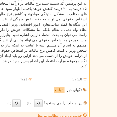
به این پرسش كه شنیده شده نرخ مالیات بر درآمد اشخا
۲۵ درصد به ۲۰ درصد كاهش خواهد یافت، اظهار نمود: 
های مختلف با مشكل نقدینگی مواجهند و كاهش نرخ مالیا
اشخاص حقوقی می تواند به حفظ بخش بزرگی از نقدینگ
این بنگاه ها كمك نماید.معاون امور اقتصادی وزیر اقتصاد
نظام وام دهی یا نظام بانكی ما مشكلات خویش را دارد
راستا می توان به بحث انجماد دارایی اشاره نمود. بنابرا
مالیات بر درآمد اشخاص حقوقی می تواند بخشی از نقدینگی 
مصمم به انجام آن هستیم البته با عنایت به اینكه نیاز به
شخص وزیر با كلیت كاهش نرخ مالیات بر اشخاص حقوقی مو
از درآمد خویش را از دست می دهد ازاین رو باید ابعاد آ
نگاه مجموعه وزارت اقتصاد این اقدام بسیار مفید خواهد ب
كرد.
4721
5
/
5.0
تگهای خبر:
دولت
این مطلب را می پسندید؟
(0)
(1)
جدیدترین ترین مطالب مرتبط