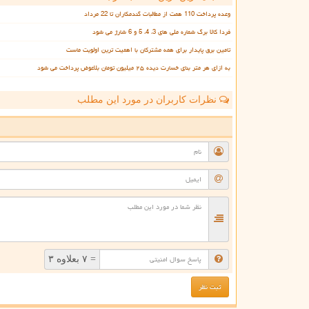
وعده پرداخت 110 همت از مطالبات گندمکاران تا 22 مرداد
فردا کالا برگ شماره ملی های 3، 4، 5 و 6 شارژ می شود
تامین برق پایدار برای همه مشترکان با اهمیت ترین اولویت ماست
به ازای هر متر بنای خسارت دیده ۲۵ میلیون تومان بلاعوض پرداخت می شود
نظرات کاربران در مورد این مطلب
ن
= ۷ بعلاوه ۳