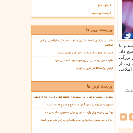
فیش حج
قیمت بیسیم
پربیننده ترین ها
تأکید بر افزایش انعطاف پذیری و تقویت نمایندگی جغرافیایی در اتاق
اسلامی
ند و ما
ح داد:
قیمت هر کیلو دام زنده به ۷۴۰ هزار تومان رسید
بزرگی
نظارت های بهداشتی در روزهای محرم تشدید می شود
 ولی از
توزیع روزانه 40 تن قارچ در تهران
 اطلاعی
پربحث ترین ها
15:2
سفارش استاندارد تهران به استفاده از محافظ های برق برای لوازم خانگی
کشاورزان از روشن کردن آتش در مراتع و مزارع اجتناب کنند
پیگیری زمان تحویل واردات خودرو برای مشتریان امکانپذیر شد
۱۹۰ واحد مسکن استیجاری آماده واگذاری به زوج های جوان است