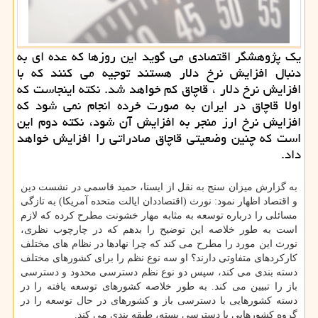
یك پژوهشگر اقتصادی می گوید این روزها كه عده ای به
دنبال افزایش نرخ دلار هستند توجیه می كنند كه با
افزایش نرخ دلار ، قاچاق كم خواهد شد. نكته اینجاست كه
اولا قاچاق در ایران به صورت خرده انجام نمی شود كه
افزایش نرخ ارز منجر به افزایش آن شود، نكته دوم این
است كه چنین وضعیتی قاچاق صادراتی را افزایش خواهد
داد.
به گزارش میزان سنج به نقل از ایسنا، حمید قاسمی در نشست دین
و اقتصاد اظهار نمود: نورث (اقتصاددان ایالت متحده آمریكا) به تازگی
مسائلی را درباره توسعه به مثابه مهار خشونت مطرح كرده كه لازم
است به طور خلاصه این توضیح را بدهم كه در چارچوب نظری،
نورث این مورد را مطرح می كند كه چرا نهادها در نظام های مختلف
كاركردهای متفاوتی دارند؟ او سه نوع نظم را برای كشورهای مختلف
دسته بندی می كند، سپس دو نوع نظم دسترسی محدود و دسترسی
باز را تبیین می كند. به طور خلاصه كشورهای توسعه یافته را در
دسته كشورهایی با دسترسی باز و كشورهای در حال توسعه را در
گروه كشورهایی با دسترسی بسته، طبقه بندی می كند.