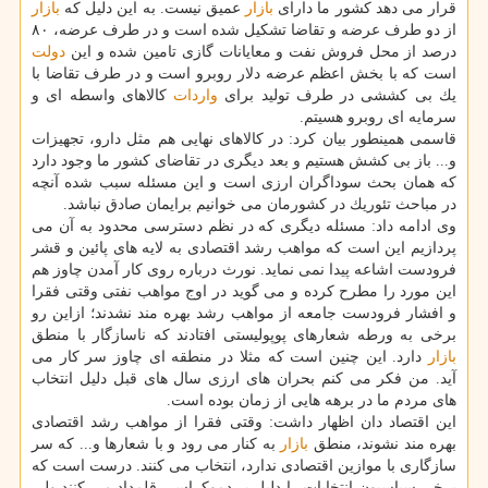
قرار می دهد كشور ما دارای
بازار
عمیق نیست. به این دلیل كه
بازار
از دو طرف عرضه و تقاضا تشكیل شده است و در طرف عرضه، ۸۰
درصد از محل فروش نفت و معایانات گازی تامین شده و این
دولت
است كه با بخش اعظم عرضه دلار روبرو است و در طرف تقاضا با
یك بی كششی در طرف تولید برای
واردات
كالاهای واسطه ای و
سرمایه ای روبرو هسیتم.
قاسمی همینطور بیان كرد: در كالاهای نهایی هم مثل دارو، تجهیزات
و... باز بی كشش هستیم و بعد دیگری در تقاضای كشور ما وجود دارد
كه همان بحث سوداگران ارزی است و این مسئله سبب شده آنچه
در مباحث تئوریك در كشورمان می خوانیم برایمان صادق نباشد.
وی ادامه داد: مسئله دیگری كه در نظم دسترسی محدود به آن می
پردازیم این است كه مواهب رشد اقتصادی به لایه های پائین و قشر
فرودست اشاعه پیدا نمی نماید. نورث درباره روی كار آمدن چاوز هم
این مورد را مطرح كرده و می گوید در اوج مواهب نفتی وقتی فقرا
و افشار فرودست جامعه از مواهب رشد بهره مند نشدند؛ ازاین رو
برخی به ورطه شعارهای پوپولیستی افتادند كه ناسازگار با منطق
بازار
دارد. این چنین است كه مثلا در منطقه ای چاوز سر كار می
آید. من فكر می كنم بحران های ارزی سال های قبل دلیل انتخاب
های مردم ما در برهه هایی از زمان بوده است.
این اقتصاد دان اظهار داشت: وقتی فقرا از مواهب رشد اقتصادی
بهره مند نشوند، منطق
بازار
به كنار می رود و با شعارها و... كه سر
سازگاری با موازین اقتصادی ندارد، انتخاب می كنند. درست است كه
برخی سیاسیون انتخابات را دلیل بر دموكراسی قلمداد می كنند ولی