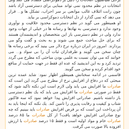
انتخابات در نظم محدود نمی تواند مبنایی برای دسترتسی آزاد باشد
چون رانت ائتلاف غالب موانعی بر سر احزاب، تشكل ها و... قرار
می دهد كه نمی گذارد از دل انتخابات دموكراسی بر بیاید.
او همینطور می گوید در نظم دسترسی محدود خلاقیت و نوآوری
وجود ندارد و دسترسی به نهادها و رسانه ها در خیلی از جهات وجود
ندارد ولی در نظم دسترسی باز این متخصصان و اندیشمندان هستند
كه برای حل مباحث جمع می شوند و به بحث و گفت وگو می
پردازند. امروز در ایران درباره نرخ دلار می بینید كه برخی رسانه ها
چنان سخن می گویند و طرفداران ثبات آن را بی سواد و... می
خوانند كه می توان نسبت به علمی بودن مباحثی كه مطرح می گردد
تردید كرد و به این اندیشید كه عده ای فقط در جهت حمایت از منافع
خود اقدام كرده و سخن می گویند.
قاسمی در ادامه سخنانش همینطور اظهار نمود: شاید عمده ترین
مبحثی كه در دفاع از افزایش نرخ از مطرح می گردد این است كه
صادرات
ما افزایش می یابد ولی لازم است این نكته تاكید شود كه
فقط در صورتی
صادرات
ما افزایش می یابد كه یك نظم دسترسی
باز داشته باشیم. صادراتی افزایش پیدا خواهد نمود كه سه فاكتور
شتاب و كیفیت و رفابت پذیری را تامین كند. یك نكته كه اینجا باید به
آن پرداخت این است كه بر فرض افزایش
صادرات
باید ببینیم كه چه
نوع صادراتی افزایش خواهد یافت؟ از كل
صادرات
ما ۸۵ درصد
صادرات
خام و مواد اولیه است و فقط ۱۵ درصد
صادرات
با ارزش
افزوده بالا صورت می گرفت.