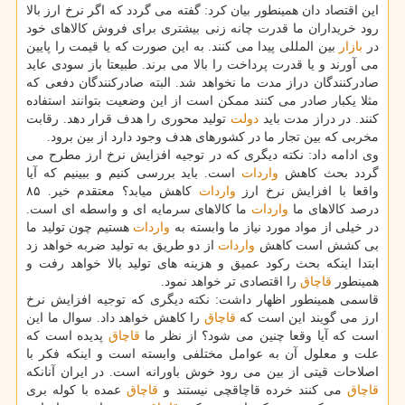
این اقتصاد دان همینطور بیان كرد: گفته می گردد كه اگر نرخ ارز بالا
رود خریداران ما قدرت چانه زنی بیشتری برای فروش كالاهای خود
در
بازار
بین المللی پیدا می كنند. به این صورت كه یا قیمت را پایین
می آورند و یا قدرت پرداخت را بالا می برند. طبیعتا باز سودی عاید
صادركنندگان دراز مدت ما نخواهد شد. البته صادركنندگان دفعی كه
مثلا یكبار صادر می كنند ممكن است از این وضعیت بتوانند استفاده
كنند. در دراز مدت باید
دولت
تولید محوری را هدف قرار دهد. رقابت
مخربی كه بین تجار ما در كشورهای هدف وجود دارد از بین برود.
وی ادامه داد: نكته دیگری كه در توجیه افزایش نرخ ارز مطرح می
گردد بحث كاهش
واردات
است. باید بررسی كنیم و ببینیم كه آیا
واقعا با افزایش نرخ ارز
واردات
كاهش میابد؟ معتقدم خیر. ۸۵
درصد كالاهای ما
واردات
ما كالاهای سرمایه ای و واسطه ای است.
در خیلی از مواد مورد نیاز ما وابسته به
واردات
هستیم چون تولید ما
بی كشش است كاهش
واردات
از دو طریق به تولید ضربه خواهد زد
ابتدا اینكه بحث ركود عمیق و هزینه های تولید بالا خواهد رفت و
همینطور
قاچاق
را اقتصادی تر خواهد نمود.
قاسمی همینطور اظهار داشت: نكته دیگری كه توجیه افزایش نرخ
ارز می گویند این است كه
قاچاق
را كاهش خواهد داد. سوال ما این
است كه آیا وقعا چنین می شود؟ از نظر ما
قاچاق
پدیده است كه
علت و معلول آن به عوامل مختلفی وابسته است و اینكه فكر با
اصلاحات قیتی از بین می رود خوش باورانه است. در ایران آنانكه
قاچاق
می كنند خرده قاچاقچی نیستند و
قاچاق
عمده با كوله بری