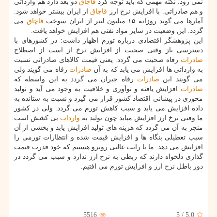
نمی رود. نكته مهمی كه باید توجه كرد
قاچاق
دو بعد دارد هم وارداتی
و هم صادراتی. با افزایش نرخ ارز
قاچاق
از ایران بیشتر خواهد شود.
آمارها می گوید روزانه ۱۵ میلیون لیتر از ایران سوخت
قاچاق
می
گردد. این وضعیت در سایر مواد نفتی هم افزایش خواهد یافت.
این پژوهشگر اقتصادی درباره تورم اظهار داشت: در كشورهای با
دسترسی باز وقتی صحبت از افزایش نرخ از است از اصطلاح
صادرات
رفاه صحبت می گردد. یعنی قیمت كالاهای صادراتی نسبت
به وارداتی ها افزایش می یابد كه به آن
صادرات
رفاه می گویند ولی
می گویند این
صادرات
رفاه جبران می گردد به این واسطه كه
صادرات
افزایش یافته و نوآوری و خلاقیت به وجود می آید و تولید
محوری در پیشانی اقتصاد كشور قرار می گیرد و نسبت به ستانده به
داده افزایش می یابد و سبب كاهش تورم می گردد. ولی در كشور
ما وقتی نرخ ارز افزایش میابد چون تولید به
واردات
بی كشش است
منجر به آن می گردد كه هزینه های تولید افزایش یابد و بخشی از آن
سبب تعطیلی بنگاه ها و افزایش قیمت شده و انتظارات تورمی را
افزایش می دهد. ما با رانت غالبی روبرو هستیم كه خود قدرت قیمت
گذاری دلخواه دارند كه ربطی به نرخ ارز ندارد و سبب می گردد در
دور باطل نرخ ارز و افزایش تورم می افتیم.
5516
5
/
5.0