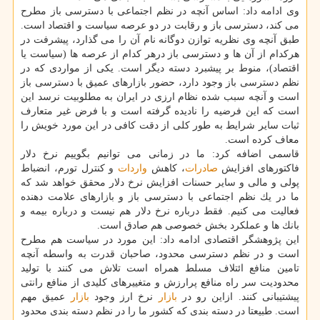
وی ادامه داد: اساس آنچه در نظم اجتماعی با دسترسی باز مطرح
می كند، دسترسی باز و رقابت در دو عرصه سیاست و اقتصاد است.
طبق آنچه وی نظریه توازن دوگانه نام آن را می گذارد، پیشرفت در
هركدام از آن ها و دسترسی باز درهر كدام از عرصه ها (سیاست یا
اقتصاد)، منوط بر پیشبرد دسته دیگر است. یكی از مواردی كه در
نظم دسترسی باز وجود دارد، حضور بازارهای عمیق با دسترسی باز
است و آنچه سبب شده نظام ارزی در ایران به مطلوبیت نرسد این
است كه این فرضیه را نادیده گرفته است و با فرض غیر متعارف
ثبات سایر شرایط به طور كلی از دقت كافی در این مورد خویش را
معاف كرده است.
قاسمی اضافه كرد: ما در زمانی می توانیم بگوییم نرخ دلار
فاكتورهای افزایش
صادرات
، كاهش
واردات
و كنترل تورم، انضباط
پولی و مالی و سایر حسنات افزایش نرخ دلار محقق خواهد شد كه
ما در یك نظم اجتماعی با دسترسی باز و بازارهای علامت دهنده
فعالیت می كنیم. فقط درباره نرخ دلار هم نیست و درباره بیمه و
بانك ها و عملكرد بخش خصوصی هم صادق است.
این پژوهشگر اقتصادی ادامه داد: این مورد در سیاست هم مطرح
است و در نظم دسترسی محدود، صاحبان قدرت به واسطه آنچه
تامین منافع ائتلاف مسلط همراه است تلاش می كنند با تولید
محدودیت سر راه منافع پرارزش و متغییرهای كلیدی از منافع رانتی
پیشتیبانی كنند. ازاین رو در
بازار
نرخ ارز وجود
بازار
عمیق مهم
است. طبیعتا در دسته بندی كه كشور ما را در نظم دسته بندی محدود