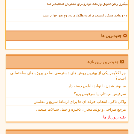
پیگیری زمان تحویل واردات خودرو برای مشتریان امکانپذیر شد
۱۹۰ واحد مسکن استیجاری آماده واگذاری به زوج های جوان است
جدیدترین ها
جدیدترین رپورتاژها
چرا کلایمر یکی از بهترین روش های دسترسی نما در پروژه های ساختمانی
است؟
میلیونر شدن با تولید نایلون دسته دار
سرفیس لپ تاپ یا سرفیس پرو؟
واکی تاکی، انتخاب حرفه ای ها برای ارتباط سریع و مطمئن
مرجع طراحی و تولید مخازن ذخیره و حمل سیالات صنعتی
بقیه رپورتاژ ها