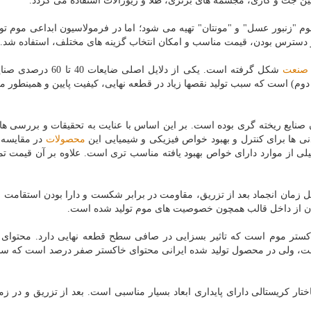
ین جت و گازی، مجسمه های بزنزی، طلا و زیورآلات استفاده می گردد.
وم "زنبور عسل" و "مونتان" تهیه می شود؛ اما در فرمولاسیون ابداعی موم تو
در دسترس بودن، قیمت مناسب و امكان انتخاب گزینه های مختلف، استفاده شد.
صنعت
شكل گرفته است. یكی از دلایل اصلی ضایعات 0
وم) است كه سبب تولید نقصها زیاد در قطعه نهایی، كیفیت پایین و همینطور 
ن صنایع ریخته گری بوده است. بر این اساس با عنایت به تحقیقات و بررسی ها
نی ها برای كنترل و بهبود خواص فیزیكی و شیمیایی این
محصولات
در مقایسه ب
یلی از موارد دارای خواص بهبود یافته مناسب تری است. علاوه بر آن قیمت ت
قل زمان انجماد بعد از تزریق، مقاومت در برابر شكست و دارا بودن استقامت
ان از داخل قالب همچون خصوصیت های موم تولید شده است.
ستر موم است كه تاثیر بسزایی در صافی سطح قطعه نهایی دارد. محتوای 
جی موم ریخته گری بین 0.6 تا 0.8 درصد است، ولی در محصول تولید شده ایرانی محتوای خاكستر صفر درصد است كه
اختار كریستالی دارای پایداری ابعاد بسیار مناسبی است. بعد از تزریق و در ز