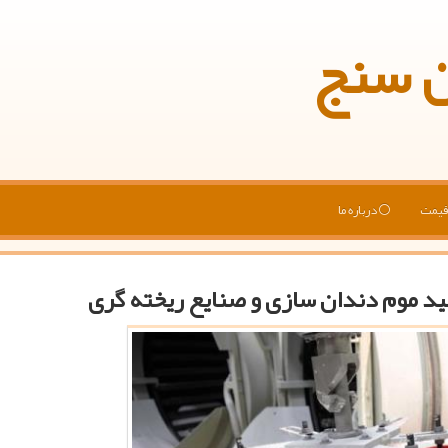
ن سنج
یمت
درباره ما