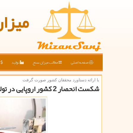
میزا
صفحه اصلی
مطالب میزان سنج
تولید
ق
با ارائه دستاورد محققان كشور صورت گرفت
شكست انحصار 2 كشور اروپایی در تولید موم دندان سازی و صنایع ریخته گری