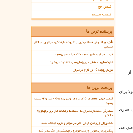
فیش حج
قیمت بیسیم
پربیننده ترین ها
تأکید بر افزایش انعطاف پذیری و تقویت نمایندگی جغرافیایی در اتاق
اسلامی
قیمت هر کیلو دام زنده به ۷۴۰ هزار تومان رسید
نظارت های بهداشتی در روزهای محرم تشدید می شود
توزیع روزانه 40 تن قارچ در تهران
از
پربحث ترین ها
لا برای
قیمت جهانی طلا امروز ۱۵ مرداد هر اونس به ۴۲۶۵ دلار و ۲۲ سنت
رسید
ان سازی
سفارش استاندارد تهران به استفاده از محافظ های برق برای لوازم
خانگی
کشاورزان از روشن کردن آتش در مراتع و مزارع اجتناب کنند
امین می
پیگیری زمان تحویل واردات خودرو برای مشتریان امکانپذیر شد