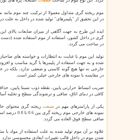
گردد. این نوع موم در ساخت
قطعات
اسلحه، پره های تورب
موم ریخته گری متداول معمولا از تركیب چند موم مانند م
در این تحقیق از "پلیمرهای" تولید شده در داخل به علت 
ایده این طرح به جهت آگاهی از میزان ضایعات بالای این
گری در داخل كشور، استفاده از موم استفاده شده (دست د
در ساخت می گردد.
تولید این موم با عنایت به انتظارات و خواسته های صاحبا
شده و به جهت استفاده از پلیمرها با گرید مناسب و افزود
خارجی نه تنها هیچ گونه كاستی و ضعفی ندارد، بلكه در خ
در مقایسه با نمونه های خارجی خیلی كمتر است.
ضریب انبساط حرارتی پایین، نقطه ذوب نسبتا پایین، حدا
كافی در دمای اتاق، صافی و ترشوندگی سطح و تخلیه آس
یكی از پارامترهای مهم در
صنعت
ریخته گری محتوای خاك
نمونه های خار
صافی سطح فوق العاده می گردد.
علاوه بر آن موم تولید شده به علت استفاده از مواد با س
شدن موم در داخل قالب تغییرات ابعادی محسوسی ندارد.