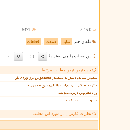
5471
5
/
5.0
تگهای خبر:
تولید
,
صنعت
,
قطعات
این مطلب را می پسندید؟
(0)
(1)
جدیدترین ترین مطالب مرتبط
سفارش استاندارد تهران به استفاده از محافظ های برق برای لوازم خانگی
۱۹۰ واحد مسکن استیجاری آماده واگذاری به زوج های جوان است
واردات اتوبوس کارکرده مجاز شد
در بازار لبنیات چه می گذرد؟
نظرات کاربران در مورد این مطلب
ن