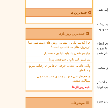
لید شده
جدیدترین ها
4 تا 60 درصدی صنایع ریخته
محدودیت
جدیدترین رپورتاژها
چرا کلایمر یکی از بهترین روش های دسترسی نما
ی انجام
در پروژه های ساختمانی است؟
ا نمونه
مام شده
میلیونر شدن با تولید نایلون دسته دار
سرفیس لپ تاپ یا سرفیس پرو؟
واکی تاکی، انتخاب حرفه ای ها برای ارتباط سریع
 و سختی
و مطمئن
مرجع طراحی و تولید مخازن ذخیره و حمل
سیالات صنعتی
خاكستر
 سبب تولید
بقیه رپورتاژ ها
مان سرد
موضوعات