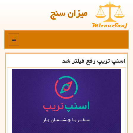
میزان سنج
منو
اسنپ تریپ رفع فیلتر شد