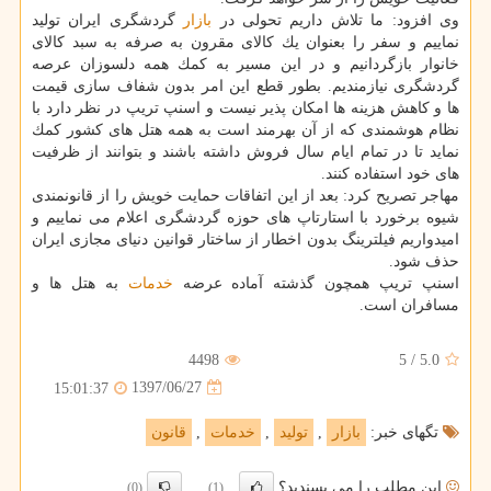
وی افزود: ما تلاش داریم تحولی در
بازار
گردشگری ایران تولید
نماییم و سفر را بعنوان یك كالای مقرون به صرفه به سبد كالای
خانوار بازگردانیم و در این مسیر به كمك همه دلسوزان عرصه
گردشگری نیازمندیم. بطور قطع این امر بدون شفاف سازی قیمت
ها و كاهش هزینه ها امكان پذیر نیست و اسنپ تریپ در نظر دارد با
نظام هوشمندی كه از آن بهرمند است به همه هتل های كشور كمك
نماید تا در تمام ایام سال فروش داشته باشند و بتوانند از ظرفیت
های خود استفاده كنند.
مهاجر تصریح كرد: بعد از این اتفاقات حمایت خویش را از قانونمندی
شیوه برخورد با استارتاپ های حوزه گردشگری اعلام می نماییم و
امیدواریم فیلترینگ بدون اخطار از ساختار قوانین دنیای مجازی ایران
حذف شود.
اسنپ تریپ همچون گذشته آماده عرضه
خدمات
به هتل ها و
مسافران است.
4498
5
/
5.0
1397/06/27
15:01:37
تگهای خبر:
بازار
,
تولید
,
خدمات
,
قانون
این مطلب را می پسندید؟
(0)
(1)