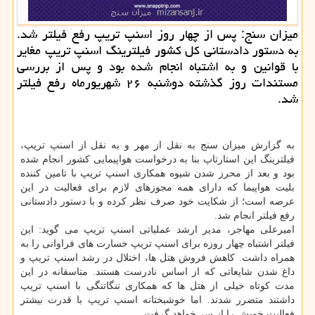
میزان سنج: پس از چهار روز اسنپ تریپ رفع فیلتر شد.
به دستور دادستانی كل كشور فیلترینگ اسنپ تریپ مغایر
با قوانین و به اشتباه انجام شده بود و پس از بررسی
مستندات روز گذشته دوشنبه ۲۶ شهریورماه رفع فیلتر
شد.
به گزارش میزان سنج به نقل از مهر و به نقل از اسنپ تریپ،
فیلترینگ این استارتاپ بنا به درخواست هواپیمایی كشور انجام شده
بود و بعد از محرز شدن شیوه همكاری اسنپ تریپ با تامین كننده
بلیت هواپیما كه دارای همه مجوزهای لازم برای فعالیت در این
عرصه است؛ از شكایت خود صرف نظر كرده و با دستور دادستانی
رفع فیلتر انجام شد.
امیرعلی مهاجر، مدیر ارشد عملیاتی اسنپ تریپ می گوید: این
فیلتر اشتباه چهار روزه برای اسنپ تریپ خسارت های فراوانی را به
همراه داشت. كاهش فروش هتل ها، اختلال در رشد اسنپ تریپ و
داغ شدن شایعاتی كه از اساس نادرست هستند. متاسفانه در این
مدت كوتاه خیلی از هتل ها كه همكاری تنگاتنگی با اسنپ تریپ
داشتند متضرر شدند. اما خوشبختانه اسنپ تریپ با قدرت بیشتر
فعالیت خویش را از سر خواهد گرفت.