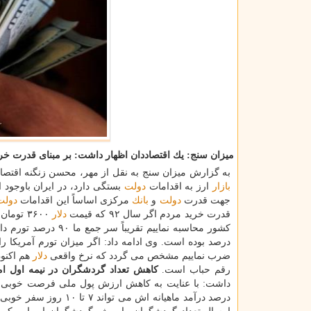
میزان سنج: یك اقتصاددان اظهار داشت: بر مبنای قدرت خرید مردم نرخ واقعی 
به گزارش میزان سنج به نقل از مهر، محسن زنگنه اقتصاد
بازار
ارز به اقدامات
دولت
بستگی دارد، در ایران باوجود
جهت قدرت
دولت
و
بانك
مركزی اساساً این اقدامات
دولت
قدرت خرید مردم اگر سال ۹۲ كه قیمت
دلار
۳۶۰۰ تو
ضرب نماییم مشخص می گردد كه نرخ واقعی
دلار
هم اكنون باید بین ۶۸۰۰ تا 
رقم حباب است.
كاهش تعداد گردشگران در نیمه اول ا
داشت: با عنایت به كاهش ارزش پول ملی فرصت خوبی ب
درصد درآمد ماهیانه اش می تواند ۷ تا ۱۰ روز سفر خوبی به ایران داشته باشد و