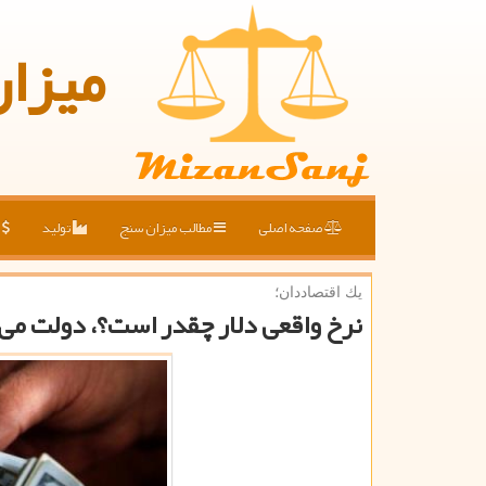
میزا
صفحه اصلی
مطالب میزان سنج
تولید
ق
یك اقتصاددان؛
نرخ واقعی دلار چقدر است؟، دولت می ت