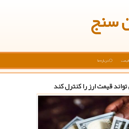
ن سنج
یمت
درباره ما
واند قیمت ارز را كنترل كند