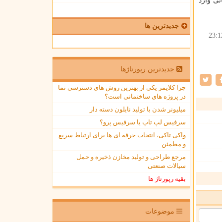
 سال قبل ۳۱ هزار توریست آلمانی وارد
جدیدترین ها
23:1
جدیدترین رپورتاژها
چرا کلایمر یکی از بهترین روش های دسترسی نما
در پروژه های ساختمانی است؟
میلیونر شدن با تولید نایلون دسته دار
سرفیس لپ تاپ یا سرفیس پرو؟
واکی تاکی، انتخاب حرفه ای ها برای ارتباط سریع
و مطمئن
مرجع طراحی و تولید مخازن ذخیره و حمل
سیالات صنعتی
بقیه رپورتاژ ها
موضوعات