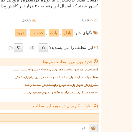
كشور شدند كه امسال این رقم به ۲۱ هزار نفر كاهش پیدا كرده است.
4680
5
/
5.0
تگهای خبر:
بازار
,
بانك
,
خدمات
,
خرید
این مطلب را می پسندید؟
(0)
(1)
جدیدترین ترین مطالب مرتبط
قیمت جهانی طلا امروز ۱۵ مرداد هر اونس به ۴۲۶۵ دلار و ۲۲ سنت رسید
سفارش استاندارد تهران به استفاده از محافظ های برق برای لوازم خانگی
پیگیری زمان تحویل واردات خودرو برای مشتریان امکانپذیر شد
۱۹۰ واحد مسکن استیجاری آماده واگذاری به زوج های جوان است
نظرات کاربران در مورد این مطلب
ن