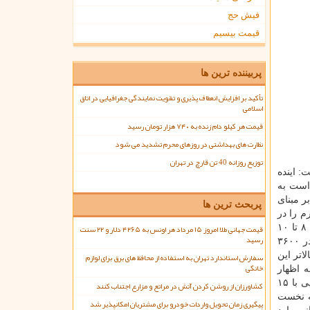
فیش حج
قیمت بیسیم
پربیننده ترین ها
تأکید بر افزایش انعطاف پذیری و تقویت نمایندگی جغرافیایی در اتاق
اسلامی
قیمت هر کیلو دام زنده به ۷۴۰ هزار تومان رسید
نظارت های بهداشتی در روزهای محرم تشدید می شود
توزیع روزانه 40 تن قارچ در تهران
: اینده
است به
ر مبنای
پربحث ترین ها
م را در
قیمت جهانی طلا امروز ۱۵ مرداد هر اونس به ۴۲۶۵ دلار و ۲۲ سنت
كشور محاسبه نماییم تقریباً سر جمع ما ۹۰ درصد تورم داشتیم. اگر تورم امریكا را هم محاسبه نماییم در این چند سال تورم آمریكا بین ۸ تا ۱۰
رسید
درصد بوده است. وی ادامه داد: اگر میزان تورم آمریكا را از تورم ایران كم نماییم به رقم ۸۰ درصد می رسیم و اگر این ۸۰ درصد را در ۳۶۰۰
اتر این
سفارش استاندارد تهران به استفاده از محافظ های برق برای لوازم
خانگی
 اظهار
گردشگری فراهم گشته است. هم اكنون هر شهروند اروپایی با ۱۵
کشاورزان از روشن کردن آتش در مراتع و مزارع اجتناب کنند
ادامه داد: ولی در ۵ ماهه نخست
پیگیری زمان تحویل واردات خودرو برای مشتریان امکانپذیر شد