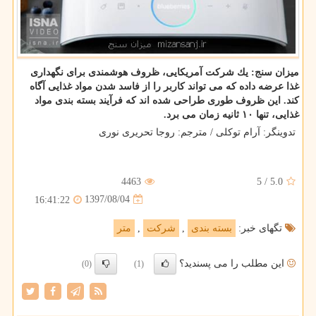
میزان سنج: یك شركت آمریكایی، ظروف هوشمندی برای نگهداری
غذا عرضه داده كه می تواند كاربر را از فاسد شدن مواد غذایی آگاه
كند. این ظروف طوری طراحی شده اند كه فرآیند بسته بندی مواد
غذایی، تنها ۱۰ ثانیه زمان می برد.
تدوینگر: آرام توكلی / مترجم: روجا تحریری نوری
4463
5
/
5.0
1397/08/04
16:41:22
تگهای خبر:
بسته بندی
,
شركت
,
متر
این مطلب را می پسندید؟
(0)
(1)