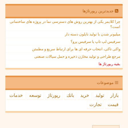
جدیدترین رپورتاژها
چرا کلایمر یکی از بهترین روش های دسترسی نما در پروژه های ساختمانی
است؟
میلیونر شدن با تولید نایلون دسته دار
سرفیس لپ تاپ یا سرفیس پرو؟
واکی تاکی، انتخاب حرفه ای ها برای ارتباط سریع و مطمئن
مرجع طراحی و تولید مخازن ذخیره و حمل سیالات صنعتی
بقیه رپورتاژ ها
موضوعات
بازار
تولید
خرید
بانك
رپورتاژ
توسعه
خدمات
قیمت
تجارت