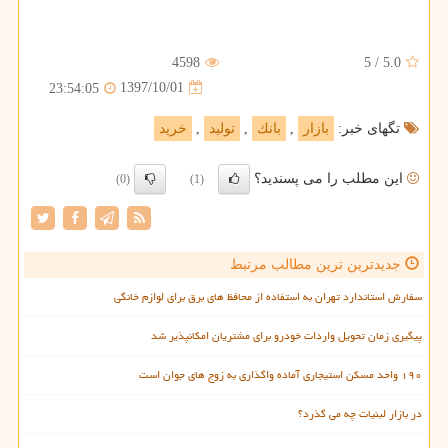
4598
5
/
5.0
1397/10/01
23:54:05
تگهای خبر:
بازار
,
بانك
,
تولید
,
خرید
این مطلب را می پسندید؟
(0)
(1)
جدیدترین ترین مطالب مرتبط
سفارش استاندارد تهران به استفاده از محافظ های برق برای لوازم خانگی
پیگیری زمان تحویل واردات خودرو برای مشتریان امکانپذیر شد
۱۹۰ واحد مسکن استیجاری آماده واگذاری به زوج های جوان است
در بازار لبنیات چه می گذرد؟