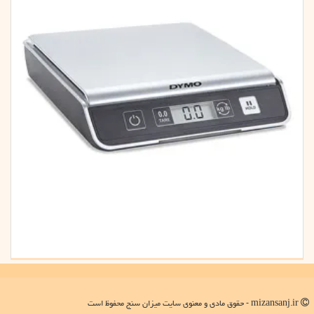
mizansanj.ir - حقوق مادی و معنوی سایت میزان سنج محفوظ است