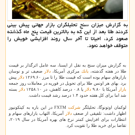
به گزارش میزان سنج تحلیلگران بازار جهانی پیش بینی
كردند طلا بعد از این كه به بالاترین قیمت پنج ماه گذشته
صعود كرد، احیانا تا آخر سال روند افزایشی خویش را
متوقف خواهد نمود.
به گزارش میزان سنج به نقل از ایسنا، سه عامل اثرگذار بر قیمت
طلا در هفته گذشته،
بانك
مركزی آمریكا،
دلار
ضعیف تر و نوسان
بازارهای سهام بوده است كه قیمت طلا را تا مرز ۱۲۶۹.۶۰
دلار
پیش
برد. بهای هر اونس طلا برای تحویل در فوریه در معاملات روز جمعه
بازار
آمریكا با ۹.۸۰
دلار
یا ۰.۸ درصد كاهش، در ۱۲۵۸.۱۰
دلار
بسته
شد اما برای كل هفته حدود ۱.۴ درصد رشد قیمت داشت.
لوكمان اوتونوگا، تحلیلگر
شركت
FXTM در این باره به كیتكونیوز
اظهار داشت: تلفیقی از ضعف
دلار
آمریكا، التهاب بازارهای سهام و
انتظارات برای افزایش كمتر نرخ های بهره آمریكا در سال ۲۰۱۹،
تقاضا برای خرید طلا را تقویت كرد.