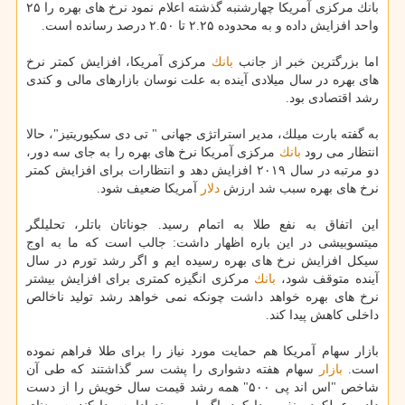
بانك مركزی آمریكا چهارشنبه گذشته اعلام نمود نرخ های بهره را ۲۵
واحد افزایش داده و به محدوده ۲.۲۵ تا ۲.۵۰ درصد رسانده است.
اما بزرگترین خبر از جانب
بانك
مركزی آمریكا، افزایش كمتر نرخ
های بهره در سال میلادی آینده به علت نوسان بازارهای مالی و كندی
رشد اقتصادی بود.
به گفته بارت میلك، مدیر استراتژی جهانی " تی دی سكیوریتیز"، حالا
انتظار می رود
بانك
مركزی آمریكا نرخ های بهره را به جای سه دور،
دو مرتبه در سال ۲۰۱۹ افزایش دهد و انتظارات برای افزایش كمتر
نرخ های بهره سبب شد ارزش
دلار
آمریكا ضعیف شود.
این اتفاق به نفع طلا به اتمام رسید. جوناتان باتلر، تحلیلگر
میتسوبیشی در این باره اظهار داشت: جالب است كه ما به اوج
سیكل افزایش نرخ های بهره رسیده ایم و اگر رشد تورم در سال
آینده متوقف شود،
بانك
مركزی انگیزه كمتری برای افزایش بیشتر
نرخ های بهره خواهد داشت چونكه نمی خواهد رشد تولید ناخالص
داخلی كاهش پیدا كند.
بازار سهام آمریكا هم حمایت مورد نیاز را برای طلا فراهم نموده
است.
بازار
سهام هفته دشواری را پشت سر گذاشتند كه طی آن
شاخص "اس اند پی ۵۰۰" همه رشد قیمت سال خویش را از دست