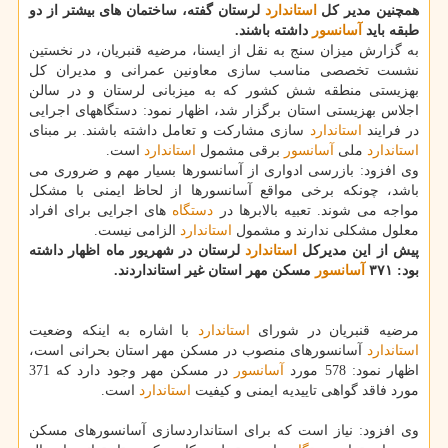
همچنین مدیر كل
استاندارد
لرستان گفته، ساختمان های بیشتر از دو
طبقه باید
آسانسور
داشته باشند.
به گزارش میزان سنج به نقل از ایسنا، مرضیه قنبریان، در نخستین
نشست تخصصی مناسب سازی معاونین عمرانی و مدیران كل
بهزیستی منطقه شش كشور كه به میزبانی لرستان و در سالن
اجلاس بهزیستی استان برگزار شد، اظهار نمود: دستگاههای اجرایی
در فرایند
استاندارد
سازی مشاركت و تعامل داشته باشند. بر مبنای
استاندارد
ملی
آسانسور
برقی مشمول
استاندارد
است.
وی افزود: بازرسی ادواری از آسانسورها بسیار مهم و ضروری می
باشد، چونكه برخی مواقع آسانسورها از لحاظ ایمنی با مشكل
مواجه می شوند. تعبیه بالابرها در
دستگاه
های اجرایی برای افراد
معلول مشكلی ندارند و مشمول
استاندارد
الزامی نیست.
پیش از این مدیركل
استاندارد
لرستان در شهریور ماه اظهار داشته
بود: ۳۷۱
آسانسور
مسكن مهر استان غیر استانداردند.
مرضیه قنبریان در شورای
استاندارد
با اشاره به اینكه وضعیت
استاندارد
آسانسورهای منصوب در مسكن مهر استان بحرانی است،
اظهار نمود: 578 مورد
آسانسور
در مسكن مهر وجود دارد كه 371
مورد فاقد گواهی تاییدیه ایمنی و كیفیت
استاندارد
است.
وی افزود: نیاز است كه برای استانداردسازی آسانسورهای مسكن