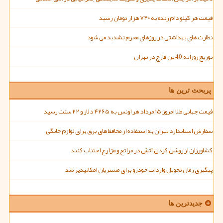
قیمت هر کیلو دام زنده به ۷۴۰ هزار تومان رسید
نظارت های بهداشتی در روزهای محرم تشدید می شود
توزیع روزانه 40 تن قارچ در تهران
پربحث ترین ها
قیمت جهانی طلا امروز ۱۵ مرداد هر اونس به ۴۲۶۵ دلار و ۲۲ سنت رسید
سفارش استاندارد تهران به استفاده از محافظ های برق برای لوازم خانگی
کشاورزان از روشن کردن آتش در مراتع و مزارع اجتناب کنند
پیگیری زمان تحویل واردات خودرو برای مشتریان امکانپذیر شد
جدیدترین ها