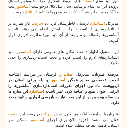
مهر باید تمام
دستگاه
های مرتبط همكاری كرده تا بتوانیم امسال
پرونده آنرا به اتمام برسانیم. سال قبل 785 درخواست
آسانسور
ثبت
و 379 مجوز صادر شد كه 80 درصد مجوزها به تایید
استاندارد
رسید.
مدیركل
استاندارد
لرستان خاطرنشان كرد: 26
شركت
كار نظارت بر
استانداردسازی آسانسورها را در استان انجام می دهند. تاییدیه
آسانسورها یكساله بوده و بعد از آن باید مورد نظارت ادواری قرار
گیرند.
این مسئول اظهار داشت: مكان های عمومی دارای
آسانسور
، باید
استانداردهای لازم را كسب كرده و بحث استانداردسازی را جدی
بگیرند.
مرضیه قنبریان، مدیركل
استاندارد
لرستان در مراسم افتتاحیه
انجمن تخصصی صنایع همگن
آسانسور
و پله برقی استان در
اردیبهشت ماه نیز، اجرای مقررات استانداردسازی آسانسورها را
الزامی عنوان نمود و اضافه كرد: عمر تاییدیه
استاندارد
این سازه ها
یك ساله بوده و پس از این مدت نیاز به بازرسی ادواری و تایید مجدد
دارد.
قنبریان با اشاره به اینكه هم اكنون شش
شركت
در زمینه این
صنعت
فعال می باشند، افزود: الان برای اجرای
آسانسور
مسكن مهر
استان، كاهش تعرفه منظور شده است.