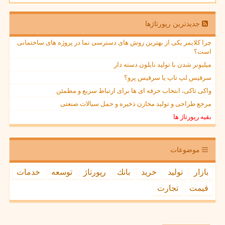
جدیدترین رپورتاژها
چرا کلایمر یکی از بهترین روش های دسترسی نما در پروژه های ساختمانی
است؟
میلیونر شدن با تولید نایلون دسته دار
سرفیس لپ تاپ یا سرفیس پرو؟
واکی تاکی، انتخاب حرفه ای ها برای ارتباط سریع و مطمئن
مرجع طراحی و تولید مخازن ذخیره و حمل سیالات صنعتی
بقیه رپورتاژ ها
موضوعات
بازار
تولید
خرید
بانك
رپورتاژ
توسعه
خدمات
قیمت
تجارت