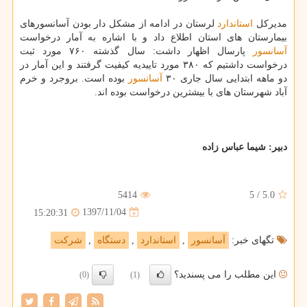
مدیركل
استاندارد
لرستان در ادامه از مشكل دار بودن آسانسورهای
بیمارستان های استان اطلاع داد و با اشاره به آمار درخواست
آسانسور
پارسال اظهار داشت: سال گذشته ۷۶۰ مورد ثبت
درخواست داشتیم كه ۳۸۰ مورد تاییدیه كیفیت گرفتند و این آمار در
دو ماهه ابتدایی سال جاری ۳۰
آسانسور
بوده است. بروجرد و خرم
آباد شهرستان های با بیشترین درخواست بوده اند.
دبیر: شیما عباس زاده
5414
5
/
5.0
1397/11/04
15:20:31
تگهای خبر:
آسانسور
,
استاندارد
,
دستگاه
,
شركت
این مطلب را می پسندید؟
(0)
(1)