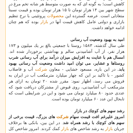
كاهش است؛ به گونه ای كه به صورت متوسط هر شانه تخم مرغ در
سطح شهر بین ۱۴ هزار تومان تا ۱۵ هزار تومان بوده و قیمت نسبتاً
متعادلی است. عرضه گسترده این
محصولات
پروتئینی با نرخ تنظیم
بازاری و دولتی عامل كاهش قیمت آنها در
بازار
بوده كه هم چنان
ادامه خواهد داشت.
امید به بهبود وضعیت آب رسانی
طی سال گذشته، ۱۵۸۳ روستا با جمعیتی بالغ بر یك میلیون و ۱۷۳
هزار نفر، از آب آشامیدنی سالم و بهداشتی برخوردار شده اند.
امسال هم با عنایت به افزایش میزان درآمد برای آب رسانی شرب
روستاها و عشایر، می توان امید داشت وضعیت آب رسانی بهبود
یابد.
در این باره، مسعود خشایی - معاون
شركت
آب و فاضلاب
كشور - با تاكید بر این كه چهار میلیارد مترمكعب آب در ایران به
فروش می رسد، اظهار نمود: مقرر شده ۲۰ تومان به ازای هر
مترمكعب آب آشامیدنی، روی قبوض از مشتركان دریافت شود كه
عددی حدود ۸۰ میلیارد تومان می شود و این در شرایطی است كه
تابحال این عدد ۶۰ میلیارد تومان بوده است.
رشد سهم های كوچك در بازار
امروز علیرغم افت قیمت سهام
شركت
های بزرگ، قیمت برخی از
سهم های كوچك با رشد همراه شد
. در این بین، بانكی ها برخلاف
جریان
بازار
به رشد شاخص های
بازار
كمك كردند. امروز شاخص كل