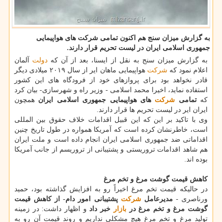
به گزارش میزان سنج هم اكنون تمامی شركت های هواپیمایی
جمهوری اسلامی ایران در لیست تحریم قرار دارند.
به گزارش میزان سنج به نقل از ایسنا، بعد از آن كه
دولت
آلمان
اعلام نمود كه
شركت
هواپیمایی ماهان ایر از سال ۲۰۱۹ میلادی دیگر
قادر نخواهد بود برای پروازهای خود از فرودگاه های این كشور
استفاده نماید، اخیرا محمد اسلامی - وزیر راه و شهرسازی- بیان كرد
كه
تمامی
شركت
های هواپیمایی جمهوری اسلامی ایران
همچون
ایران ایر در لیست تحریم ها قرار دارند.
وی با تاكید بر این كه این قبیل اقدامات خلاف حقوق بین المللی
است، خاطرنشان كرده است كه آمریكا همواره در طول تاریخ چنین
اقداماتی ضد جمهوری اسلامی ایران انجام داده است و ملت ایران
هم شاهد اقدامات تروریستی و پشتیبانی از تروریسم از جانب آمریكا
بوده اند.
كاهش قیمت گوشت مرغ و تخم مرغ
در حالیكه قیمت تخم مرغ اخیراً رو به افزایش گذاشته بود، حمید
ورناصری -
مدیرعامل
شركت
پشتیبانی امور دام- از كاهش قیمت
گوشت مرغ و تخم مرغ در
بازار
خبر داد
و اظهار داشت: در زمینه
تولید مرغ و تخم مرغ هیچ مشكلی نداریم و روند قیمت آن رو به