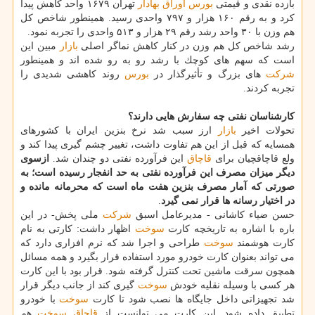
بازده نقدی و قیمتی
بورس
اوراق بهادار
تهران ۱۶۷۹ واحد كاهش پیدا
كرد و به رقم ۱۶۰ هزار و ۷۹۷ واحدی رسید. همینطور شاخص كل
هم وزن با ۳۰ واحد رشد رقم ۲۹ هزار و ۵۱۳ واحدی را تجربه نمود.
رشد شاخص كل هم وزن در كنار كاهش نماگر اصلی
بازار
مبین این
است كه سهم های كوچك با رشد رو به رو شده اند و همینطور
شركت
های بزرگ و تأثیرگذار در
بورس
روند كاهشی شدیدی را
تجربه كردند.
كارشناسان نفتی چه سفارش هایی دارند؟
تحولات اخیر
بازار
ارز سبب شد نرخ بنزین ایران با كشورهای
همسایه كه قبل از این هم تفاوت داشت، تغییر چشم گیری پیدا كند و
ولع قاچاقچیان برای
قاچاق
این فرآورده نفتی دو چندان شد.
ازسوی
دیگر میزان مصرف این فرآورده نفتی به حد انفجار رسیده است؛ به
صورتی كه آمار مصرف بنزین هفت ماه است كه محرمانه مانده و
در اختیار رسانه ها قرار نمی گیرد
.
حسن ضیاء كاشانی - مدیرعامل اسبق
شركت
ملی پخش- در این
باره با اشاره به تاریخچه كارت
سوخت
اظهار داشت: كارتی به نام
كارت هوشمند
سوخت
طراحی و اجرا شد كه نرم افزاری دارد كه
می تواند بعنوان كارت خودرو مورد استفاده قرار بگیرد و همه مسائل
همچون سرقت ماشین تحت كنترل گرفته شود. قرار بود با این كارت
هر كسی با وسیله نقلیه خودش
سوخت
گیری كند از جانب دیگر قرار
شد تجهیزاتی داخل جایگاه ها نصب شود تا كارت
سوخت
با خودرو
تطبیق داده شود. این كارت می توانست از
قاچاق
سوخت
هم