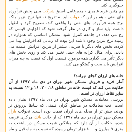
جلوگیری كند.
هم چنین فرید عامری - مدیرعامل اسبق
شركت
ملی پخش فرآورده
های نفتی - هم بر این كه
دولت
باید به تدریج نه تنها نرخ بنزین بلكه
نرخ همه فرآورده های نفتی را واقعی كند، تصریح كرد و اظهار
داشت: باید ساز و كاری در نظر گرفته شود كه افزایش قیمتی كه
رخ می دهد، در جامعه كنترل شود. مشكل اساسی كه همواره در
زمینه نرخ بنزین وجود داشته این بوده كه زمانی كه افزایش پیدا می
كرده، بخش های دیگر با ضریبی بیشتر از بنزین افزایش قیمت می
دادند. برای مثال كرایه های حمل تغییر می كند و روی بخش های
دیگر تأثیر می گذارد. همه درمورد قسمت اول كه قیمت به چه میزان
افزایش یابد بحث و گفتگو می كنند.
خانه های ارزان كجای تهرانند؟
آمار خرید و فروش مسكن شهر تهران در دی ماه ۱۳۹۷ از آن
حكایت می كند كه قیمت خانه در مناطق ۱۸، ۲۰، ۱۶ و ۱۲ نسبت به
سایر نقاط ارزان تر است
.
بررسی معاملات مسكن شهر تهران در دی ماه ۱۳۹۷ نشان داده
است افت معاملات در مناطق گران قیمتی كه سابقا پررونق تر
بودند، بیش تر از محله های ارزان قیمت بوده است. تحولات
بازار
مسكن شهر تهران در دی ماه ۱۳۹۷ كه از جانب
بانك
مركزی عرضه
شده، حكایت از آن دارد كه میانگین قیمت مسكن در پایتخت به
متری ۹ میلیون و ۸۰۰ هزار تومان رسیده كه نسبت به ماه قبل و ماه