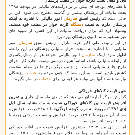
قال و مقال نصب كارت خوان در مطب پزشكان
با فشارهای بودجه ای بیش تر بر درآمدهای مالیاتی در بودجه ۱۳۹۸
بحث مالیات از پزشكان بیشتر از گذشته مطرح می شود. این در
حالی ست كه
رئیس اسبق
سازمان
امور مالیاتی با اشاره به اینكه
پزشكان ملزم به نصب
دستگاه
كارت خوان در مطب خود هستند
،
پیشنهاد كرد كه برای دریافت مالیات از این قشر، از شیوه های
غیرمستقیم مانند كانون پزشكان بهره برد.
در این زمینه، علی اكبر عرب مازار - رئیس اسبق
سازمان
امور
مالیاتی - با اشاره به مبحث فرار مالیاتی پزشكان در این رابطه
اظهار نمود: اینكه
سازمان
امور مالیاتی بخواهد هر بار دنبال یكسری
از رابطه مالیاتی باشد، اساساً شیوه درستی نیست. چاره كار اجرای
طرح جامع مالیاتی است. از جانب دیگر نرخ ها در نظام سلامت
كشش ناپذیر است؛ به این معنا كه چون مردم به
خدمات
پزشكان
نیازمند هستند آنها می توانند هر قیمتی برای
خدمات
در نظر بگیرند.
تغییر قیمت كالاهای خوراكی
گزارش مركز آمارنشان می دهد كه در دی ماه سال جاری
بیشترین
افزایش قیمت بین كالاهای خوراكی نسبت به ماه مشابه سال قبل
(دی ۱۳۹۶) مربوط به «رب گوجه فرنگی»
با ۲۳۸.۲ درصد افزایش و
بعد از آن «موز» با ۱۲۹.۲ درصد افزایش و «سیب درختی زرد» با
۱۱۶.۶ درصد افزایش است.
اما در دی ماه ۱۳۹۷، بیشترین افزایش قیمت بین اقلام خوراكی
نسبت به آذرماه، مربوط به اقلام «مرغ ماشینی» با ۱۵.۶ درصد