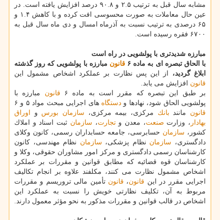
مشابه سال قبل به ترتیب ۲.۵ و ۹۰.۸ درصد افزایش یافته است. در
عین حال معاملات به صورت محسوسی افت كرده و با كاهش ۱.۴ و
۶۵ درصدی به ترتیب نسبت به آذرماه امسال و دی ماه سال قبل به
۶۷۰۰ فقره رسیده است.
مبارزه شدیدتری با پولشویی در راه است
با الحاق تبصره ای به ماده ۶
قانون
مبارزه با پولشویی كه روز گذشته
ابلاغ گردید،
از این پس نظارت بر عملكرد اشخاص مشمول این
قانون
افزایش می یابد.
بر طبق این تبصره كه مقرر است به ماده ۶
قانون
مبارزه با
پولشویی الحاق شود، نهادها و
دستگاه
های اجرایی مبحث مواد ۵ و ۶
قانون
مانند
بانك
مركزی، بیمه مركزی،
سازمان
بورس
و
اوراق
بهادار
، وزارت
صنعت
، معدن و
تجارت
،
سازمان
ثبت اسناد و املاك
كشور،
سازمان
حسابرسی، جامعه حسابداران رسمی، كانون وكلای
دادگستری،
سازمان
نظام پزشكی،
سازمان
نظام مهندسی، كانون
كارشناسان رسمی دادگستری و مركز امور مشاوران حقوقی، وكلا و
كارشناسان قوه قضائیه كه مطابق قوانین و مقررات بر عملكرد
اشخاص مشمول نظارت می كنند، مكلفند علاوه بر انجام تكالیف
اجرایی مقرر در این
قانون
،
قانون
تأمین مالی تروریسم و مقررات
مربوط به آن، تكلیف نظارتی خویش را نسبت به عملكرد این
اشخاص در قالب قوانین و مقررات مذكور به نحو مؤثر معمول دارند.