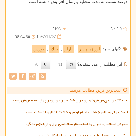
درصد نسبت به مدت مشابه پارسال افزایش داشته است.
5196
5
/
5.0
1397/11/07
08:04:30
تگهای خبر:
اوراق بهادار
,
بازار
,
بانك
,
بورس
این مطلب را می پسندید؟
(0)
(1)
جدیدترین ترین مطالب مرتبط
افت ۳۴ درصدی فروش خودروسازان ۱۵۵ هزار خودرو در چهار ماه به فروش رسید
قیمت جهانی طلا امروز ۱۵ مرداد هر اونس به ۴۲۶۵ دلار و ۲۲ سنت رسید
سفارش استاندارد تهران به استفاده از محافظ های برق برای لوازم خانگی
پیگیری زمان تحویل واردات خودرو برای مشتریان امکانپذیر شد