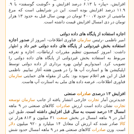
افزایش، «پیاز» با ۶.۱۳ درصد افزایش و «گوشت گوسفند» با ۹.
۱۱.۹ درصد افزایش بوده است. این در شرایطی است كه مرغ
ماشینی از حدود ۷، ۴۰۰ تومان در بهمن سال قبل به حدود ۱۳ هزار
تومان در دی امسال افزایش قیمت داشته است.
اجازه استفاده از پایگاه های داده دولتی
امیر ناظمی -رئیس
سازمان
فناوری اطلاعات- امروز از
صدور اجازه
استفاده بخش غیردولتی از پایگاه های داده دولتی
خبر داد
و اظهار
داشت: امروز كمیسیون تنظیم مقررات ارتباطات، اجازه و تعرفه
مربوط به استفاده بخش غیردولتی از پایگاه های داده دولتی را
تصویب كرد. امیدواریم اولین بهره برداری از داده دولتی توسط
اپلیكیشن ها و استارت آپ ها را در همین هفته آغاز نماییم. ناظمی
قبل از این هم اعلام نموده بود: یكی از مقوله های حمایتی
سازمان
فناوری اطلاعات، عرضه داده های ملی به استارت آپ هاست.
افزایش ۱۳ درصدی
صادرات
صنعتی
جدیدترین آمار
تجارت
خارجی انتشار یافته از جانب
سازمان
توسعه
تجارت
نشان داده است ارزش
صادرات
كالاهای صنعتی در ۹ ماهه
امسال ۱۳ درصد نسبت به سال قبل افزایش داشته است.
طبق این
آمار در ۹ ماهه امسال در بخش
صنعت
۳۱ میلیون و ۸۱۳ هزار تن
كالا
صادر شده كه ارزش آن معادل ۱۴ میلیارد و ۹۲۰ میلیون
دلار
است. وزن
صادرات
كالاهای صنعتی هم در ۹ ماهه امسال حدود شش