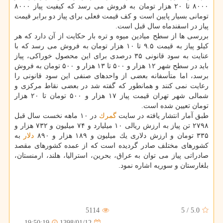
۸۰۰۰ تا ۲۰ هزار تومان به فروش می رسد كه كیفیت پیاز ۸۰۰۰
تومانی بسیار پایین است و كف قیمت فعلی برای پیاز دو برابر قیمت
پیاز در اسفندماه سال قبل است.
بررسی ها از سطح میادین میوه و تره بار حكایت از آن دارد كه هر
كیلو پیاز به قیمت ۹.۵ تا ۱۰ هزار تومان به فروش می رسد كه با
عنایت به سود قانونی ۳۵ درصدی برای این محصول خوراكی، پیاز
باید در سطح شهر ۱۲ هزار و ۵۰۰ تا ۱۳ هزار و ۵۰۰ تومان به فروش
برسد، اما متأسفانه بعضی از واحدهای صنفی این سود قانونی را
رعایت نمی كنند و همانطور كه گفته شد در بعضی نقاط مركزی و
شمالی شهر تهران قیمت پیاز ۱۷ هزار و ۵۰۰ تومان تا ۲۰ هزار
تومان تعیین شده است.
طبق آمار انتشار یافته در سایت
گمرك
در ۱۰ ماهه نخست سال قبل
۲۷۹۸ تن پیاز به ارزش ریالی ۱۰ میلیارد و ۷۴ میلیون و ۷۳۲ هزار و
۳۳۵ تومان و ارزش دلاری یك میلیون و ۱۸۹ هزار و ۸۹۰
دلار
به
كشورهای مختلف صادر گردیده است كه از عمده كشورهای مقصد
صادراتی پیاز می توان به عراق، بحرین، استرالیا، هلند، ارمنستان،
بلغارستان و سوریه اشاره نمود.
5114
5
/
5.0
1398/01/12
19:50:19