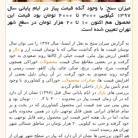
میزان سنج: با وجود آنكه قیمت پیاز در ایام پایانی سال
۱۳۹۷ كیلویی ۳۰۰۰ تا ۴۰۰۰ تومان بود قیمت این
محصول هم اكنون ۱۰ تا ۲۰ هزار تومان در سطح شهر
تهران تعیین شده است.
به گزارش میزان سنج به نقل از ایسنا، سال ۱۳۹۷ را می توان سال
نوسان قیمت ها نام گذاشت سالی كه با نوسان قیمت ارز و
دلار
و
كاهش ارزش پول ملی، قیمت خیلی از كالاها روند صعودی به خود
گرفت و در بعضی مقاطع سال قیمت
محصولات
خوراكی همچون
گوشت، مرغ، ماهی، برنج، شكر، چای، پیاز، كاهو، سیب زمینی و
گوجه روند صعودی به خود گرفت. در آن زمان دلیل بعضی از
افزایش قیمت ها،
صادرات
محصولات
خوراكی و كشاورزی با وجود
عدم تأمین نیاز
بازار
داخلی اعلام گردید.
بررسی های
بازار
در ایام پایانی سال قبل (۱۳۹۷) نشان از آن دارد
كه در آن زمان قیمت پیاز در محدوده ۳۰۰۰ تا ۴، ۰۰۰ تومان بود و
پیش بینی می شد قیمت این محصول كشاورزی كه در پخت و پز
تمام غذاهای ایرانی نقش قابل توجهی دارد در همین محدوده باقی
بماند، اما در یك هفته اخیر قیمت این محصول رشد قابل توجهی به
خود گرفته و حتی به كیلویی ۲۰ هزار تومان در مناطق شمالی شهر
تهران هم رسیده است.
هم اكنون بررسی ها نشان از آن دارد كه پیاز در سطح شهر تهران از