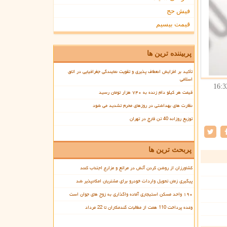
فیش حج
قیمت بیسیم
پربیننده ترین ها
تأکید بر افزایش انعطاف پذیری و تقویت نمایندگی جغرافیایی در اتاق
اسلامی
16:3
قیمت هر کیلو دام زنده به ۷۴۰ هزار تومان رسید
نظارت های بهداشتی در روزهای محرم تشدید می شود
توزیع روزانه 40 تن قارچ در تهران
پربحث ترین ها
کشاورزان از روشن کردن آتش در مراتع و مزارع اجتناب کنند
پیگیری زمان تحویل واردات خودرو برای مشتریان امکانپذیر شد
۱۹۰ واحد مسکن استیجاری آماده واگذاری به زوج های جوان است
وعده پرداخت 110 همت از مطالبات گندمکاران تا 22 مرداد