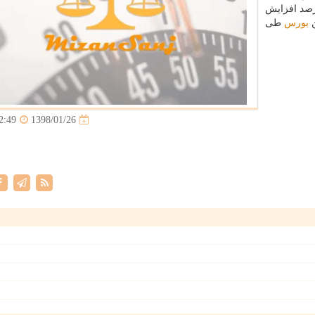
 جواهرات در سال قبل میلادی بیشتر از ۱۱ درصد افزایش
ن
بورس
طی
1398/01/26
2:49