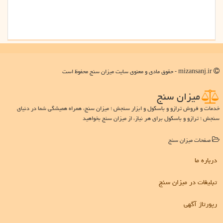
mizansanj.ir - حقوق مادی و معنوی سایت میزان سنج محفوظ است
میزان سنج
خدمات و فروش ترازو و باسکول و ابزار سنجش ؛ میزان سنج، همراه همیشگی شما در دنیای
سنجش ؛ ترازو و باسکول برای هر نیاز، از میزان سنج بخواهید
صفحات میزان سنج
درباره ما
تبلیغات در میزان سنج
رپورتاژ آگهی