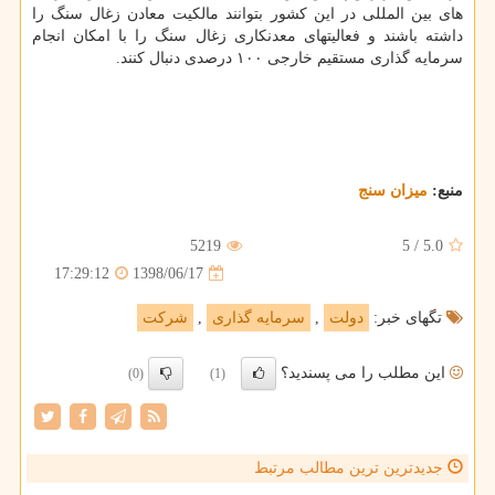
های بین المللی در این كشور بتوانند مالكیت معادن زغال سنگ را
داشته باشند و فعالیتهای معدنكاری زغال سنگ را با امكان انجام
سرمایه گذاری مستقیم خارجی ۱۰۰ درصدی دنبال كنند.
منبع:
میزان سنج
5219
5
/
5.0
1398/06/17
17:29:12
تگهای خبر:
دولت
,
سرمایه گذاری
,
شركت
این مطلب را می پسندید؟
(0)
(1)
جدیدترین ترین مطالب مرتبط