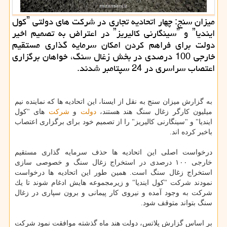
میزان سنج: چهار اتحادیه تجاری در شركت های دولتی ˮكول
ایندیاˮ و ˮسینگارنی كالیریزˮ در اعتراض به تصمیم اخیر
دولت برای فراهم كردن امكان سرمایه گذاری مستقیم
خارجی 100 درصدی در بخش زغال سنگ، خواهان برگزاری
اعتصاب سراسری در 24 سپتامبر شدند.
به گزارش میزان سنج به نقل از ایسنا، این اتحادیه ها كه نماینده نیم
میلیون كارگر زغال سنگ هند هستند،
دولت
و
شركت
های "كول
ایندیا" و "سینگارنی كالیریز" را از تصمیم خود برای برگزاری اعتصاب
باخبر كرده اند.
درخواست اصلی این اتحادیه ها حذف سرمایه گذاری مستقیم
خارجی ۱۰۰ درصدی در استخراج زغال سنگ و خصوصی سازی
استخراج زغال سنگ است. همین طور این اتحادیه ها درخواست
نمودند شركت "كول ایندیا" و زیرمجموعه هایش ادغام شوند تا یك
شركت به وجود آمده و نیروی كار پیمانی و برون سپاری در زغال
سنگ بتواند متوقف شود.
بر اساس گزارش پلاتس، دولت هند ماه گذشته موافقت نمود شركت