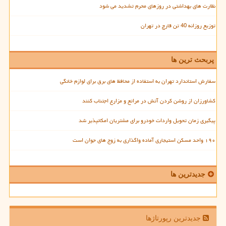
نظارت های بهداشتی در روزهای محرم تشدید می شود
توزیع روزانه 40 تن قارچ در تهران
پربحث ترین ها
سفارش استاندارد تهران به استفاده از محافظ های برق برای لوازم خانگی
کشاورزان از روشن کردن آتش در مراتع و مزارع اجتناب کنند
پیگیری زمان تحویل واردات خودرو برای مشتریان امکانپذیر شد
۱۹۰ واحد مسکن استیجاری آماده واگذاری به زوج های جوان است
جدیدترین ها
جدیدترین رپورتاژها