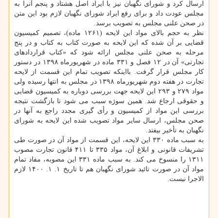
ارسال كرد و شورای نگهبان نیز با ایراد اصل هشتاد و پنجم آنرا به
مجلس عودت داد و برای رفع ایراد شورای نگهبان لازم بود این متن
در صحن علنی مجلس به تصویب برسد.
نظر به حجم بالای مواد این لایحه (۱۲۶۱ ماده)، تصمیم كمیسیون
قضایی بر آن شده كه این لایحه به صورت كتاب به كتاب و در پنج
مرحله به صحن علنی مجلس ارائه شود كه «كتاب قراردادهای
تجارتی» آن در ۱۲ فصل و ۳۳۱ ماده در شهریورماه ۱۳۹۸ در دستور
كار مجلس قرار گرفت. بااینكه تصویب تمام این قسمت از لایحه
تجارت در هفته دوم شهریورماه ۱۳۹۸ در مجلس به انتها رسیده ولی
مواد ۲۷۹ و ۲۹۳ این لایحه جهت بررسی دوباره به كمیسیون قضایی
و حقوقی ارجاع شد. همین سوژه سبب می شود تا بازگشت نتیجه
بررسی این مواد از كمیسیون و رأی گیری مجدد راجع به آنها در
صحن مجلس، ارسال سایر مواد تصویب شده این لایحه به شورای
نگهبان به تأخیر بیفتد.
به سبب ماده ۳۳۰ این لایحه، این قسمت از مواد آن در صورت طی
تشریفات قانونی و ابلاغ آن، مواد ۳۳۵ تا ۴۱۱ قانون تجارت مصوب
۱۳۱۱ را منسوخ می كند. به سبب ماده ۳۳۱ این مصوبه، مفاد تمام
مواد آن در صورت تائید شورای نگهبان هم تا تاریخ ۱. ۱. ۱۴۰۰ لازم
الاجرا نیست.