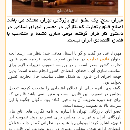
میزان سنج: یك عضو اتاق بازرگانی تهران معتقد می باشد
اصلاح قانون تجارت كه بتازگی در مجلس شورای اسلامی در
دستور كار قرار گرفته، بومی سازی نشده و متناسب با
فضای اقتصادی ایران نیست.
مهرداد عباد در گفت و گو با ایسنا، مدعی شد: بنظر می رسد آنچه
بعنوان
قانون
تجارت
در مجلس تصویب شده، ترجمه شده قانون
تجارت كشور مصر است و در پروسه تصویب تغییرات لازم برای
متناسب سازی آن با فضای اقتصادی كشور انجام نشده است؛ بدین
جهت اجرای این قانون به شكل فعلی مناسب حال تجارت كشور
نخواهد بود.
بگفته وی، آنچه خیلی از فعالان اقتصادی را متعجب كرده، تعجیل
مجلس در تصویب این قانون است و معین نمی باشد قانونی كه
برای چند دوره تصویب آن به تاخیر افتاده بود، ناگهان چگونه با این
سرعت بالا به تصویب رسیده است.
عضو اتاق بازرگانی تهران با اشاره به نامه نگاری های اتاق های
بازرگانی ایران و تهران با مجلس برای تغییر در روند تصویب این
قانون، اشاره كرد: امیدواریم با عنایت به نظراتی كه از جانب فعالان
اقتصادی ارائه شده، مجلس تغییری در روند تصویب این قانون به