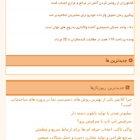
کشاورزان از روشن کردن آتش در مراتع و مزارع اجتناب کنند
پیگیری زمان تحویل واردات خودرو برای مشتریان امکانپذیر شد
۱۹۰ واحد مسکن استیجاری آماده واگذاری به زوج های جوان است
وعده پرداخت 110 همت از مطالبات گندمکاران تا 22 مرداد
جدیدترین ها
جدیدترین رپورتاژها
چرا کلایمر یکی از بهترین روش های دسترسی نما در پروژه های ساختمانی
است؟
میلیونر شدن با تولید نایلون دسته دار
سرفیس لپ تاپ یا سرفیس پرو؟
واکی تاکی، انتخاب حرفه ای ها برای ارتباط سریع و مطمئن
مرجع طراحی و تولید مخازن ذخیره و حمل سیالات صنعتی