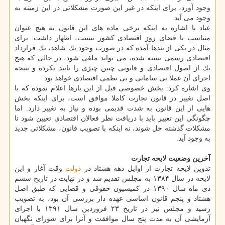
وجود آورد، برای اینكه در غیر این صورت مشكلاتی در این زمینه به
وجود می آید.
عباد با اشاره به اینكه برخی ماده های این قانون به هیچ عنوان
متناسب با فضای روز اقتصادی كشور نیست، اظهار داشت: برای
مثال در یكی از بندها آمده كه در صورت وجود یك شاهد، یك قرارداد
اقتصادی رسمی بسته شده، می تواند ملغی شود، در حالی كه هیچ
یك از اصول اقتصادی و قانونی چنین چیزی را تایید نكرده و نتیجه
اجرای آن عملا بی سامانی و بی نظمی اقتصادی خواهد بود.
وی اشاره كرد: بخش خصوصی قبل از این بارها اعلام نموده كه با
اصل تغییر در قانون تجارت كاملا موافق است، برای اینكه بخش
هایی از این قانون به شدت قدیمی بوده و نیاز به تغییر دارد. اما
چگونگی این تغییر باید با دریافت نظر فعالان اقتصادی تعیین شود تا
مشكلات گذشته حل شوند، نه اینكه با تصویب قانون، مشكلاتی جدید
به وجود آید.
آخرین وضعیت لایحه تجارت
تدوین لایحه تجارت از اوایل دهه هشتاد در
دولت
وقت آغاز و این
لایحه در سال ۱۳۸۴ به مجلس تقدیم شد و در نهایت در تاریخ ششم
دی ماه سال ۱۳۹۰ در كمیسیون حقوقی و قضایی كه طبق اصل
هشتاد و پنجم قانون اساسی عهده دار بررسی آن بود، به تصویب
رسید و مجلس نیز در تاریخ ۲۳ فروردین سال ۱۳۹۱ با اجرای
آزمایشی آن به مدت پنج سال موافقت و آنرا برای شورای نگهبان