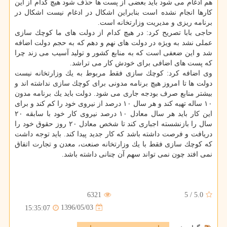
هم ادغام می شود باید بعضی از پست ها حذف شود هیچ كدام از این
كارها انجام نشده است بنابراین اشكال در ادغام نیست اشكال در
برنامه ریزی و مدیریت وزارتخانه است.
حاجی بابا تصریح كرد: در هیچ كدام از دولت های ما كوچك سازی
عملی نشد به ویژه در دولت های نهم و دهم كه به حجم دولت اضافه
شد و این ضعفی است كه به منابع كشور و تولید آسیب می زند چرا
كه پست های اضافی برای خودش كار می تراشد.
وی اضافه كرد: كوچك سازی فقط مربوط به یك وزارتخانه نیست
دولت ها تا امروز هیچ برنامه مدونی برای كوچك سازی نداشته اند و
بیشتر منابع صرف بودجه جاری می شود. دولت باید یك برنامه مدون
۱۰ ساله تهیه كند و هر سال ۱۰ درصد از نیروی خود را كم كند و برای
این كار باید هر سال معادل ۱۰ درصد نیروی كار خود با سابقه ۲۰
سال را بازنشسته اجباری كند تا شخص معادل ۲۰ روز حقوق خود را
دریافت و فرصت داشته باشد كه كار جدید پیدا كند. باید توجه داشت
كه كوچك سازی فقط با یك وزارتخانه صنعت، معدن و تجارت اتفاق
نمی افتد چون نمی تواند سهم آن چنانی داشته باشد.
6321
5
/
5.0
1396/05/03
15:35:07