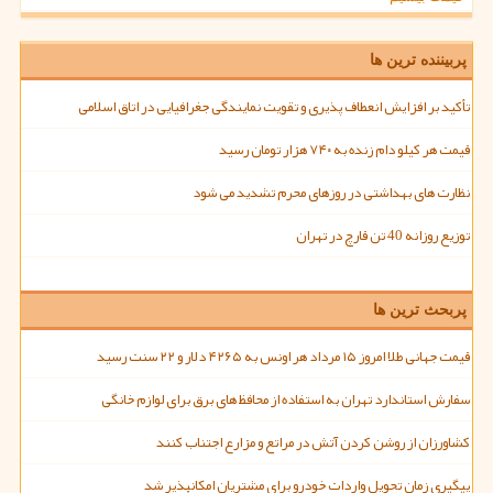
پربیننده ترین ها
تأکید بر افزایش انعطاف پذیری و تقویت نمایندگی جغرافیایی در اتاق اسلامی
قیمت هر کیلو دام زنده به ۷۴۰ هزار تومان رسید
نظارت های بهداشتی در روزهای محرم تشدید می شود
توزیع روزانه 40 تن قارچ در تهران
پربحث ترین ها
قیمت جهانی طلا امروز ۱۵ مرداد هر اونس به ۴۲۶۵ دلار و ۲۲ سنت رسید
سفارش استاندارد تهران به استفاده از محافظ های برق برای لوازم خانگی
کشاورزان از روشن کردن آتش در مراتع و مزارع اجتناب کنند
پیگیری زمان تحویل واردات خودرو برای مشتریان امکانپذیر شد