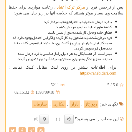
پس از ترخیص فرد از
مرکز ترک اعتیاد
، رعایت مواردی برای حفظ
سلامت وی بسیار موثر هستند که خلاصه آنها در زیر بیان می شود:
با فرد درمان شده باید با احترام و محبت رفتار کرد
گذشته او را نباید مداوم به رخش کشید
فضای خانه و محل کار باید به دور از تنش باشد
فرد درمان شده باید مشغول به کار گردد و اگر این احتمال وجود دارد که
محیط کار قبلی شرایط را برای بازگشت وی به اعتیاد فراهم می کند ، حتما
باید محل کار تعویض گردد.
بهتر است اگر همسایگان به هر دلیل رفتار مناسبی با فرد درمان شده
ندارند ،محل زندگی هم برای ساختن یک زندگی دوباره تعویض گردد.
برای اطلاعات بیشتر بر روی لینک مقابل کلیک نمایید :
https://rahebidari.com
5211
5
/
5.0
1398/09/18
02:15:32
تگهای خبر:
رپورتاژ
,
بازار
,
بیكاری
,
سازمان
این مطلب را می پسندید؟
(0)
(1)