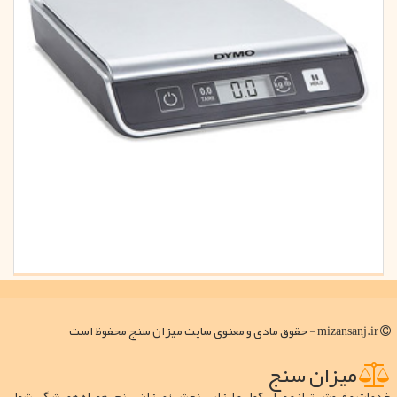
mizansanj.ir - حقوق مادی و معنوی سایت میزان سنج محفوظ است
میزان سنج
خدمات و فروش ترازو و باسکول و ابزار سنجش ؛ میزان سنج، همراه همیشگی شما