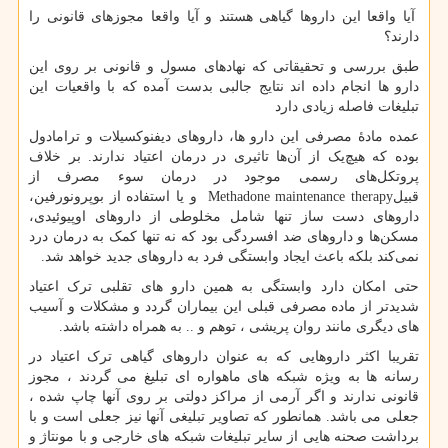
آیا واقعا این داروها گیاهی هستند و آیا واقعا مجوزهای قانونی را
دارند؟
طبق بررسی و تحقیقاتی که نهادهای مسول و قانونی بر روی این
دارو ها انجام داده اند نتایج جالبی بدست آمده که با واقعیات این
تبلیغات فاصله زیادی دارد
عمده مادۀ مصرفی این دارو ها، داروهای دیفنوکسیلات و ترامادول
بوده که هیچ‌یک از آن‌ها تاثیری در درمان اعتیاد ندارند. بر خلاف
پروتکل‌های رسمی موجود در درمان سوء مصرف از
قبیل
Methadone maintenance therapy
و یا استفاده از بوپرونورفین،
داروهای دست ساز تنها شامل مخلوطی از داروهای اوپیوئیدی،
مسکن‌ها و داروهای ضد افسردگی بود که نه تنها کمک به درمان درد
نمی‌کند بلکه باعث ایجاد وابستگی فرد به داروهای جدید خواهد شد.
حتی امکان دارد وابستگی به همین دارو های تقلبی ترک اعتیاد
شدیدتر از ماده مصرفی قبلی این بیماران گردد و مشکلات و آسیب
های دیگری مانند روان پریشی ، توهم و .. به همراه داشته باشد.
تقریبا اکثر داروهایی که به عنوان داروهای گیاهی ترک اعتیاد در
رسانه ها به ویژه شبکه های ماهواره ای تبلیغ می گردند ، مجوز
قانونی ندارند و اگر آرمی از مراکز دولتی بر روی آنها چاپ شده ،
جعلی می باشد. همانطور که تصاویر تبلیغی آنها نیز جعلی است و با
برداشت صحنه هایی از سایر تبلیغات شبکه های خارجی و با مونتاژ و