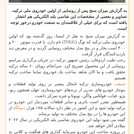
به گزارش میزان سنج پس از رونمایی از اولین خودروی ملی تركیه،
تصاویر و بعضی از مشخصات این شاسی بلند الكتریكی هم انتشار
یافته است كه برای خیلی از علاقمندان به صنعت خودرو درخور توجه
است.
به گزارش میزان سنج به نقل از ایسنا، روز گذشته بود كه اولین
خودروی ملی تركیه كه توگ (TOGG) نام دارد، با قدرت موتور ۲۰۰ و
۴۰۰ اسب بخار و در پنج مدل مختلف رونمایی گردید و در معرض دید
بازدیدكنندگان قرار گرفت.
رجب طیب اردوغان، رئیس جمهور تركیه، در جریان برگزاری مراسم
رونمایی از این محصول تصریح كرد: سرانجام رویای ۶۰ ساله تركیه
تحقق یافت و ما الان شاهد ساخت یك خودروی تماما ساخت تركیه
هستیم.
صنعت
خودروسازی تركیه تابحال بیشتر بر روی تولید قطعات و
مونتاژ خودرو های مدرن از برندهای خودروسازی جهان همچون رنو،
پژو، فیات، فولكس واگن، تویوتا و غیره تمركز داشت.
همینطور مقرر است باتری و سایر قطعات موردنیاز این خودرو در
تركیه تولید شود و این كشور در نظر دارد سالانه ۱۷۵ هزار
دستگاه
از
این خودرو ها را در پنج مدل مختلف به تولید برساند.
گفته می شود تولید این خودروی شاسی بلند الكتریكی در سال ۲۰۲۲
میلادی آغاز خواهد شد.
در پروژه ساخت این خودرو سرمایه گذاری های هنگفت و كلانی به