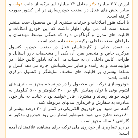
ارزش ۳.۷ میلیارد
دلار
معادل ۲۲ میلیارد لیر تركیه از جانب
دولت
و
سایر بخش های فعال در صنعت خودروسازی در این كشور صورت
گرفته است.
با اینكه هنوز اطلاعات و جزئیات بیشتری از این محصول جدید منتشر
نشده است اما می توان اظهار داشت كه این خودرو امكانات و
قابلیت های مدرن و گوناگونی دارد كه همگی توسط مهندسان و
طراحان صنعت داخلی تركیه
توسعه
داده شده است.
به عقیده خیلی از كارشناسان فعال در صنعت خودرو، كنسول
مركزی خاص و منحصر بفرد آن یكی از مشخصات بارز استایل و
طراحی كابین داخلی آن به حساب می آید كه یادآور كابین خلبان در
هواپیماست و به راننده و سایر سرنشینانش اجازه می دهد كنترل و
تسلط بیشتری بر قابلیت های مختلف نمایشگر و كنسول مركزی
داشته باشند.
خودروسازی تركیه این محصول را در دو نسخه مجهز به باتری های
لیتیوم یونی با توان پیمایش بالغ بر ۳۰۰ كیلومتر و ۵۰۰ كیلومتر به
تولید خواهد رساند و مشتریان قادر خواهند بود با عنایت به نیاز خود،
مبادرت به سفارش و خریداری مدلهای مربوطه كنند.
گفته می شود این خودروی الكتریكی در كمتر از ۳۰ درصد بیشتر از
۸۰ درصد شارژ می شود. همینطور انتظار می رود خودروی مذكور به
گارانتی ۸ ساله مجهز است.
در زیر تصاویری از خودروی ملی تركیه برای مشاهده علاقمندان آمده
است: