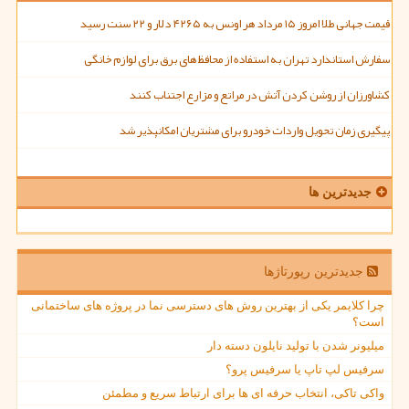
قیمت جهانی طلا امروز ۱۵ مرداد هر اونس به ۴۲۶۵ دلار و ۲۲ سنت رسید
سفارش استاندارد تهران به استفاده از محافظ های برق برای لوازم خانگی
کشاورزان از روشن کردن آتش در مراتع و مزارع اجتناب کنند
پیگیری زمان تحویل واردات خودرو برای مشتریان امکانپذیر شد
جدیدترین ها
جدیدترین رپورتاژها
چرا کلایمر یکی از بهترین روش های دسترسی نما در پروژه های ساختمانی
است؟
میلیونر شدن با تولید نایلون دسته دار
سرفیس لپ تاپ یا سرفیس پرو؟
واکی تاکی، انتخاب حرفه ای ها برای ارتباط سریع و مطمئن