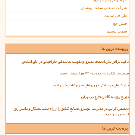
شرکت صنعتی سخت پوشش
طراحی سایت
فیش حج
قیمت بیسیم
پربیننده ترین ها
تأکید بر افزایش انعطاف پذیری و تقویت نمایندگی جغرافیایی در اتاق اسلامی
قیمت هر کیلو دام زنده به ۷۴۰ هزار تومان رسید
نظارت های بهداشتی در روزهای محرم تشدید می شود
توزیع روزانه 40 تن قارچ در تهران
تخصص گرایی در مدیریت، نوسازی صنایع کشور را از راه جذب نخبگان و دانش روز
تضمین می نماید
پربحث ترین ها