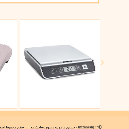
mizansanj.ir - حقوق مادی و معنوی سایت میزان سنج محفوظ است