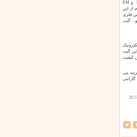
و
EM
 از این
نس فلزی
... گیت
کترونیک
این گیت
ن کیفیت
زینه می
گارانتی
20:5