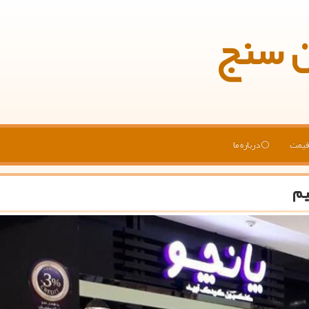
ن سنج
یمت
درباره ما
یم