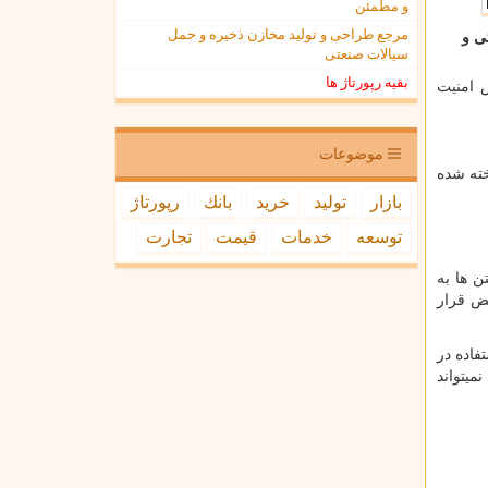
و مطمئن
مرجع طراحی و تولید مخازن ذخیره و حمل
ی و
سیالات صنعتی
بقیه رپورتاژ ها
 امنیت
موضوعات
خته شده
بازار
تولید
خرید
بانك
رپورتاژ
توسعه
خدمات
قیمت
تجارت
ن ها به
ض قرار
فاده در
میتواند