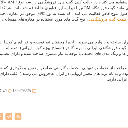
ستفاده می کند ، در حالت کلی گیت های فروشگاهی در سه نوع :
AM
–
RF
ی مانند گیت فروشگاه
RM
نیز اخیرا به این فناوری ها اضافه شده اند . هر کدام
طول موج خاص فعالیت می کنند . که بسته به نوع کالای موجود در مغازه ، ج
قیمت گیت فروشگاهی
، نوع گیت های مورد استفاده در مغازه های همسایه ، و
ان ساخته و یا وارد می شوند ، اخیرا محققان تیم توسعه و فن آوری کوشا ال
 فروشگاهی ایرانی با برند گاندو (تمساح پوزه کوتاه ایرانی) شده اند ، 
 ها و رنگ بندی های مختلف با توجه به نیاز مشتری ساخته شده و دارای تضمی
ه راحت از خدمات پشتیبانی , خدمات گارانتی مطمعن , تعمیر و نگهداری کم ه
 و به نام برند های معتبر اروپایی در ایران به فروش می رسند ) اغلب دارای 
یرانی دارند.
1399/05/25
7:40