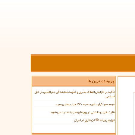
پربیننده ترین ها
تأکید بر افزایش انعطاف پذیری و تقویت نمایندگی جغرافیایی در اتاق
اسلامی
قیمت هر کیلو دام زنده به ۷۴۰ هزار تومان رسید
نظارت های بهداشتی در روزهای محرم تشدید می شود
توزیع روزانه 40 تن قارچ در تهران