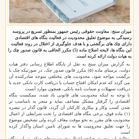
میزان سنج: معاونت حقوقی رئیس جمهور بمنظور تسریع در پروسه
رسیدگی به موضوع تعلیق محدودیت در فعالیت بنگاه های اقتصادی
دارای چك های برگشتی و با هدف جلوگیری از اختلال در روند فعالیت
این بنگاه ها، لایحه اصلاح ماده (5) مكرر الحاقی به قانون صدور چك را
به هیات دولت ارائه كرده است.
به گزارش میزان سنج به نقل از پایگاه اطلاع رسانی دفتر هیات
دولت، برمبنای ماده (۵) مکرر قانون صدور چک، در صورتیکه چک با
برگشت مواجه شود، محدودیت های مختلفی متوجه صادرکننده آن
می گردد که عدم امکان افتتاح حساب یا دریافت کارت بانکی جدید یا
دریافت تسهیلات و ضمانت نامه بانکی، همچون موارد آنست.
با توجه به اینکه محدودیت های قانونی یاد شده، ممکنست بنگاه
اقتصادی را گرفتار مشکل مضاعف نماید و منجر به نامناسب تر
شدن کسب وکار و بیکاری کارکنان آن گردد، قانون گذار در تبصره
(۱) ماده فوق، برخی بنگاه های اقتصادی را تحت شرایطی از اعمال
محدودیت های مقرر به نحو موقت معاف کرده ولی تشخیص موضوع
را جهت تعلیق محرومیت ها به شورای تامین استان واگذار کرده
است.
مطابق این تبصره، چنانچه اعمال محرومیت های مذکور درباب بنگاه