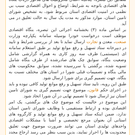
های اقتصادی باتوجه به شرایط، اوضاع و احوال اقتصادی سبب بی
نظمی در امنیت اقتصادی استان مربوط شود، به تشخیص شورای
تامین استان، موارد مذکور به مدت یک سال به حالت تعلیق در می
آید.
بر اساس ماده (۳) بخشنامه اجرائی این تبصره، بنگاه اقتصادی
موظف است درخواست خودرا بوسیله سامانه یکپارچه وزارت
صنعت
، معدن و
تجارت
ارسال نماید تا بعد از بررسی شرایط و تایید
در دبیرخانه ستاد تسهیل و رفع موانع تولید بر طبق استعلام سامانه
ای (سیستمی) ظرف سه روز کاری به همراه گزارشی شامل
وضعیت بنگاه، سوابق چک های صادرشده از طرف بنگاه شامل
تسویه شده، برگشتی یا سررسیده نشده، سوابق محکومیت های
مالی بنگاه و تصمیمات قبلی شورا در استان های مختلف نسبت به
بنگاه، جهت تصمیم گیری برای شورا ارسال شود.
طبق این رویه، تایید ستاد تسهیل و رفع موانع تولید کافی نبوده و باید
در اجرای حکم
قانون
، موضوع جهت تصمیم گیری به شورای تامین
استان نیز ارسال شود تا تصمیم نهایی در آن شورا اتخاذ شود.
این موضوع در حالیست که موضوع چک های برگشتی، یک امر
اقتصادی بوده و ارتباط مستقیمی با وظایف شورای تامین استان
ندارد، ضمن اینکه ستاد تسهیل و رفع موانع تولید و کارگروه های
استانی آن بعنوان مرجع تخصصی و آشنا با مشکلات اقتصادی
واحدهای تولیدی استان می توانند ضرورت موضوع جهت تعلیق
محدودیت ها را احراز نمایند، بدین سبب بنظر می رسد ارجاع مجدد