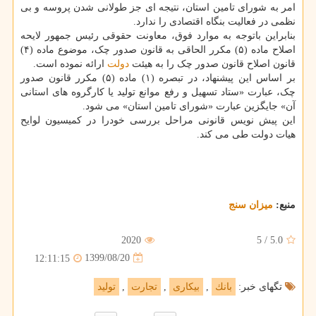
امر به شورای تامین استان، نتیجه ای جز طولانی شدن پروسه و بی
نظمی در فعالیت بنگاه اقتصادی را ندارد.
بنابراین باتوجه به موارد فوق، معاونت حقوقی رئیس جمهور لایحه
اصلاح ماده (۵) مکرر الحاقی به قانون صدور چک، موضوع ماده (۴)
قانون اصلاح قانون صدور چک را به هیئت
دولت
ارائه نموده است.
بر اساس این پیشنهاد، در تبصره (۱) ماده (۵) مکرر قانون صدور
چک، عبارت «ستاد تسهیل و رفع موانع تولید یا کارگروه های استانی
آن» جایگزین عبارت «شورای تامین استان» می شود.
این پیش نویس قانونی مراحل بررسی خودرا در کمیسیون لوایح
هیات دولت طی می کند.
منبع:
میزان سنج
2020
5
/
5.0
1399/08/20
12:11:15
تگهای خبر:
بانك
,
بیكاری
,
تجارت
,
تولید