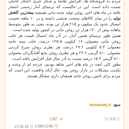
مردم به فروشگاه ها، افزایش تقاضا و شکل گیری احتکار خانگی
نسبت داده است. این در حالیست که برمبنای آمار رسمی انتشار
یافته در ماه های اخیر روغن تولید شده نباتی همیشه
بیشترین کاهش
تولید
را در میان کالاهای منتخب صنعتی داشته و در ۱۰ ماهه نخست
امسال حدود یک میلیون و ۲۱۵ هزار تن بوده، یعنی به طور متوسط
ماهانه بیش از ۱۲۰ هزار تن روغن نباتی در کشور تولید شده است.
همین طور برمبنای همین آمار، در آذر ماه امسال قیمت هر حلب
روغن نباتی معمولی ۱۶ کیلویی ۱۲۵.۵ درصد، حلب نیمه جامد
معمولی ۵.۴ کیلویی ۶۹.۶ درصد، هر بطری روغن سرخ کردنی
معمولی ۸۱۰ گرمی ۲۴.۲ و هر بطری روغن مایع آفتابگردان معمولی
۸۱۰ گرمی ۱۵.۴ درصد نسبت به آذر سال قبل افزایش یافته است.
بطور کلی آنچه در ماه های اخیر شاهد بودیم، چرخه ای از وعده و
تکذیب مشکلات در بازار روغن بود، حال آنکه واقعیت این است که
مردم برای تامین روغن جامد همچنان داری مشکل هستند.
منبع:
mizansanj.ir
1587
5
/
0.0
1399/12/06
13:56:10