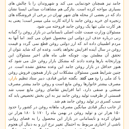
جامد نیز همچنان خودنمایی می کند و شهروندان را با چالش های
بسیاری مواجه کرده است. بتازگی هم مشاهدات میدانی ایسنا نشان
داد که در بعضی از محله های شهر تهران در برخی از فروشگاه های
زنجیره ای خرید روغن جامد با ارائه کارت ملی میسر است؛ یعنی به
هر کارت ملی تنها یک روغن جامد فروخته می شود.
مسئولان وزارت صمت علت اصلی نابسامانی در بازار روغن را گمانه
زنی درباره حذف ارز دولتی این محصول عنوان می کنند. اما آنها به
مردم اطمینان داده اند که ارز دولتی روغن قطع نمی گردد و قیمت
روغن در سال آینده افزایش نخواهد یافت. وعده ای که شاید نتوان از
تحقق آن مطمئن بود، چونکه طی ماه های اخیر مسئولان این
وزارتخانه بارها وعده دادند که مشکل بازار روغن حل می شود که
هنوز حداقل در بازار روغن جامد این وعده محقق نشده است. در
چنین شرایط همین مسئولان مشکلات این بازار همچون فروش روغن
با کد ملی را
رد می کنند
. بگفته عباس قبادی، دبیر ستاد تنظیم
بازار
،
مصرف بیشتر خانوارها روغن مایع است و روغن جامد بیشتر مصرف
صنعتی و صنفی دارد، اما افزایش تقاضای روغن مایع سبب شد
قسمتی از ظرفیت تولید روغن جامد نیز به این بخش تخصیص یابد که
سبب کسری در تولید روغن جامد هم شد.
از جانب دیگر قبادی میانگین مصرف ماهانه روغن در کشور را حدود
۱۵۰ هزار تن و تولید روغن در بهمن ماه را ۱۷۰ تا ۱۸۰ هزار تن
عنوان کرده و نابسامانی در بازار این محصول را به فضای روانی
ناشی از اخباری مربوط به احتمال تغییر نرخ ارز و به دنبال آن هجوم