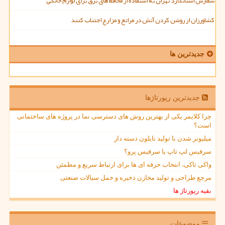
سفارش استاندارد تهران به استفاده از محافظ های برق برای لوازم خانگی
کشاورزان از روشن کردن آتش در مراتع و مزارع اجتناب کنند
جدیدترین ها
جدیدترین رپورتاژها
چرا کلایمر یکی از بهترین روش های دسترسی نما در پروژه های ساختمانی
است؟
میلیونر شدن با تولید نایلون دسته دار
سرفیس لپ تاپ یا سرفیس پرو؟
واکی تاکی، انتخاب حرفه ای ها برای ارتباط سریع و مطمئن
مرجع طراحی و تولید مخازن ذخیره و حمل سیالات صنعتی
بقیه رپورتاژ ها
موضوعات