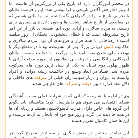
در محضر آموزگاران دارد كه تاریخ یكی از بزرگترین آن هاست. ما
امروز دچار فقر آگاهی تاریخی و فراموشی شده ایم و فرصت طلبان
با تحریف تاریخ ما را در گمراهی نگه داشته اند. ما ملتی هستیم كه
در مقاطعی از تاریخ شاهد رشادت ها و خون دادن های بسیاری برای
رسیدن به مردم سالاری و آزادی بوده ایم. قطعه ای بارز از این امر
تاریخ مشروطه است كه با خطای نابخشودنی نخبگان آن روز سلطه
استبداد رضاخانی با همه فراز و فرودهای آن بود. مردم سالاری و
حاكمیت
قانون
قربانی بزرگ پس از مشروطه بود تا در مقطع دیگر با
نهضت ملی شدن نفت امید تازه برگردد. با دخالت منفعت طلبان
آمریكایی و انگلیسی و تفرقه بین انقلابیون این دوره موقت آزادی با
ظهور پهلوی دوم تبدیل به یكی از سیاه ترین دوره های سركوب
مردم شد. فساد در ابعاد وسیع در حاكمیت ریشه دوانده و افراد
وابسته به دیوان و دربار سهامداران خیلی از
شركت
های داخلی و
دلال عقد قرارداد بین
دولت
و
شركت
های خارجی شدند.
وی در ادامه با اشاره به كسانی كه در شرایط فعلی مسبب آشفتگی
فضای اقتصادی می شوند هم خاطرنشان كرد: متاسفانه باید بگویم
این گروه های خاص دارای قدرت كاپیتولاسیون هستند و ردپای آن ها
در همه جا دیده می گردد و زور هیچ قوه ای تابحال به آن ها نرسیده و
این ها همان كاسبان تحریم هستند.
این نماینده مجلس در بخش دیگری از سخنانش تصریح كرد: هر