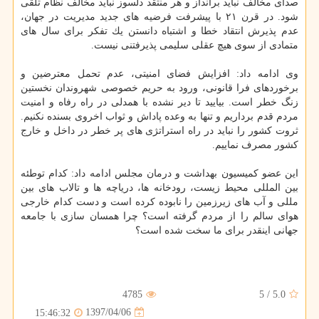
صدای مخالف نباید برانداز و هر منتقد دلسوز نباید مخالف نظام تلقی
شود. در قرن ۲۱ با پیشرفت فرضیه های جدید مدیریت در جهان،
عدم پذیرش انتقاد خطا و اشتباه دانستن یك تفكر برای سال های
متمادی از سوی هیچ عقلی سلیمی پذیرفتنی نیست.
وی ادامه داد: افزایش فضای امنیتی، عدم تحمل معترضین و
برخوردهای فرا قانونی، ورود به حریم خصوصی شهروندان نخستین
زنگ خطر است. بیایید تا دیر نشده با همدلی در راه رفاه و امنیت
مردم قدم برداریم و تنها به وعده پاداش و ثواب اخروی بسنده نكنیم.
ثروت كشور را نباید در راه استراتژی های پر خطر در داخل و خارج
كشور مصرف نماییم.
این عضو كمیسیون بهداشت و درمان مجلس ادامه داد: كدام توطئه
بین المللی محیط زیست، رودخانه ها، دریاچه ها و تالاب های بین
مللی و آب های زیرزمین را نابوده كرده است و دست كدام خارجی
هوای سالم را از مردم گرفته است؟ چرا همسان سازی با جامعه
جهانی اینقدر برای ما سخت شده است؟
4785
5
/
5.0
1397/04/06
15:46:32