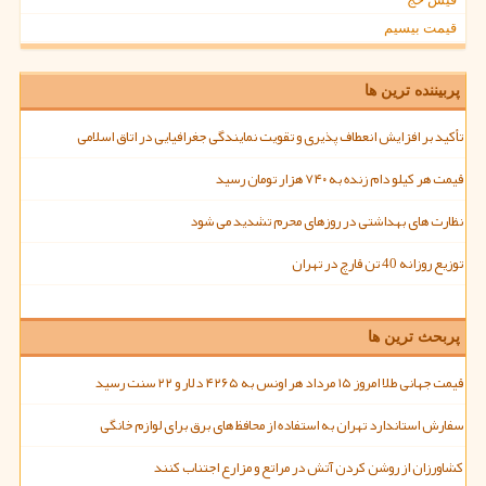
قیمت بیسیم
پربیننده ترین ها
تأکید بر افزایش انعطاف پذیری و تقویت نمایندگی جغرافیایی در اتاق اسلامی
قیمت هر کیلو دام زنده به ۷۴۰ هزار تومان رسید
نظارت های بهداشتی در روزهای محرم تشدید می شود
توزیع روزانه 40 تن قارچ در تهران
پربحث ترین ها
قیمت جهانی طلا امروز ۱۵ مرداد هر اونس به ۴۲۶۵ دلار و ۲۲ سنت رسید
سفارش استاندارد تهران به استفاده از محافظ های برق برای لوازم خانگی
کشاورزان از روشن کردن آتش در مراتع و مزارع اجتناب کنند