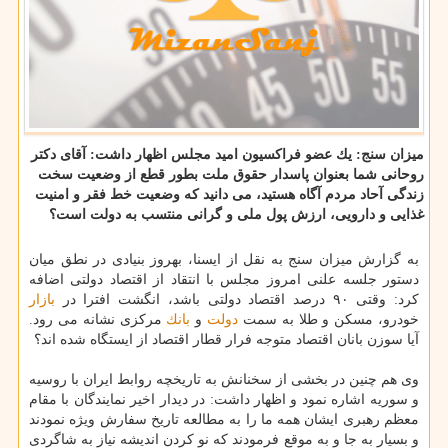
میزان سنج: یك عضو فراكسیون امید مجلس اظهار داشت: آقای دكتر
روحانی شما بعنوان پاسدار حقوق ملت بطور قطع از وضعیت سخت
زندگی آحاد مردم آگاه هستید، می دانید كه وضعیت خط فقر و امنیت
غذایی و دارویی، ارزش پول ملی و گرانی منتسب به دولت است؟
به گزارش میزان سنج به نقل از ایسنا، بهروز بنیادی در نطق میان
دستور جلسه علنی امروز مجلس با انتقاد از اقتصاد دولتی اضافه
كرد: وقتی ۹۰ درصد اقتصاد دولتی باشد، انگشت افترا در
بازار
خودرو، مسكن و طلا به سمت
دولت
و
بانك
مركزی نشانه می رود.
آیا سوزن بانان اقتصاد متوجه فرار قطار اقتصاد از ایستگاه شده اند؟
وی هم چنین در بخشی از سخنانش به تاریخچه روابط ایران با روسیه
و سوریه اشاره نمود و اظهار داشت: در دیدار اخیر نمایندگان با مقام
معظم رهبری ایشان همه ما را به مطالعه تاریخ سفارش ویژه نمودند
و بسیار به جا و به موقع فرمودند كه نو كردن اندیشه نیاز به شاگردی