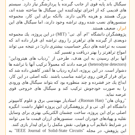
سیگنال باند پایه قوی از جانب گیرنده یا پردازشگر نیاز دارد. سیستم
های قدیمی كه از اجزای تولیدكننده این سیگنال ها ساخته شده اند،
بزرگ هستند و هزینه بالایی دارند. باآنكه برای این كار، مجموعه
سنسورهای نصب شده روی تراشه وجود دارند، اما سیگنال های این
ابزار
، ضعیف هستند.
پژوهشگران دانشگاه "ام. آی. تی" (MIT) در این پروژه، یك مجموعه
دوبعدی از گیرنده های تراهرتز را روی تراشه ای قرار داده اند كه
نسبت به تراشه های دیگر حساسیت بیشتری دارد؛ در نتیجه می تواند
امواج تراهرتز را بهتر دریافت و تفسیر كند.
آنها برای رسیدن به این هدف، طرحی از "ردیاب های هیتروداین"
(heterodyne detectors) عرضه دادند كه معمولاً تركیب آنها با تراشه ها
دشوار است. در این پروژه، اندازه ردیاب ها آنقدر كاهش داده شد كه
برای قرار گرفتن روی تراشه مناسب باشند. نكته اصلی در این كار،
ابداع یك جز فشرده و چند منظوره بود كه بتواند سیگنال های ورودی
را به صورت خودجوش تركیب كند و سیگنال های خروجی قوی
عرضه نماید.
"رونان هان" (Ruonan Han)، استادیار مهندسی برق و علوم كامپیوتر
دانشگاه ام. آی. تی و از پژوهشگران این پروژه اظهار داشت: انگیزه
اصلی برای این پروژه، ساخت چشمان الكتریكی بهتری برای وسایل
نقلیه و پهپادهای خودران است. سنسورهای ارزان قیمت ما می توانند
در شرایط ناملایم آب و هوایی، نقش مكمل را برای لیدار بازی كنند.
این پژوهش، در مجله "IEEE Journal of Solid-State Circuits" به