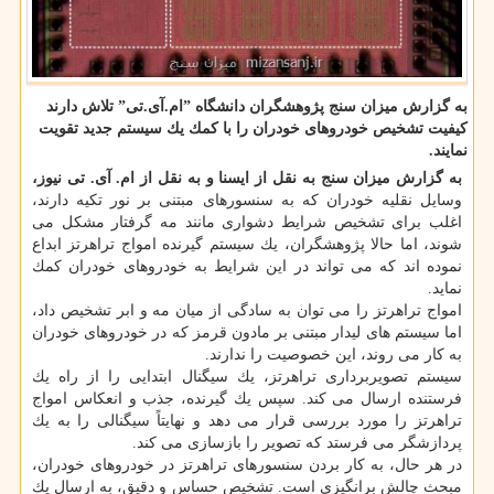
به گزارش میزان سنج پژوهشگران دانشگاه ˮام.آی.تیˮ تلاش دارند
كیفیت تشخیص خودروهای خودران را با كمك یك سیستم جدید تقویت
نمایند.
به گزارش میزان سنج به نقل از ایسنا و به نقل از ام. آی. تی نیوز،
وسایل نقلیه خودران كه به سنسورهای مبتنی بر نور تكیه دارند،
اغلب برای تشخیص شرایط دشواری مانند مه گرفتار مشكل می
شوند، اما حالا پژوهشگران، یك سیستم گیرنده امواج تراهرتز ابداع
نموده اند كه می تواند در این شرایط به خودروهای خودران كمك
نماید.
امواج تراهرتز را می توان به سادگی از میان مه و ابر تشخیص داد،
اما سیستم های لیدار مبتنی بر مادون قرمز كه در خودروهای خودران
به كار می روند، این خصوصیت را ندارند.
سیستم تصویربرداری تراهرتز، یك سیگنال ابتدایی را از راه یك
فرستنده ارسال می كند. سپس یك گیرنده، جذب و انعكاس امواج
تراهرتز را مورد بررسی قرار می دهد و نهایتاً سیگنالی را به یك
پردازشگر می فرستد كه تصویر را بازسازی می كند.
در هر حال، به كار بردن سنسورهای تراهرتز در خودروهای خودران،
مبحث چالش برانگیزی است. تشخیص حساس و دقیق، به ارسال یك