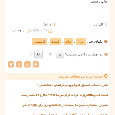
چاپ رسید.
5449
5
/
5.0
1397/11/25
23:29:59
تگهای خبر:
ابزار
,
تولید
,
قیمت
,
كامپیوتر
این مطلب را می پسندید؟
(0)
(1)
جدیدترین ترین مطالب مرتبط
نقش بانکها در صندوق های ارزی بازیگر اصلی یا فقط ضامن؟
قیمت جهانی طلا امروز ۱۵ مرداد هر اونس به ۴۲۶۵ دلار و ۲۲ سنت رسید
سفارش استاندارد تهران به استفاده از محافظ های برق برای لوازم خانگی
۱۹۰ واحد مسکن استیجاری آماده واگذاری به زوج های جوان است