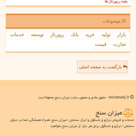
بقیه رپورتاژ ها
موضوعات
بازار
تولید
خرید
بانك
رپورتاژ
توسعه
خدمات
تجارت
قیمت
بازگشت به صفحه اصلی
mizansanj.ir - حقوق مادی و معنوی سایت میزان سنج محفوظ است
میزان سنج
خدمات و فروش ترازو و باسکول و ابزار سنجش ؛ میزان سنج، همراه همیشگی شما در دنیای
سنجش ؛ ترازو و باسکول برای هر نیاز، از میزان سنج بخواهید