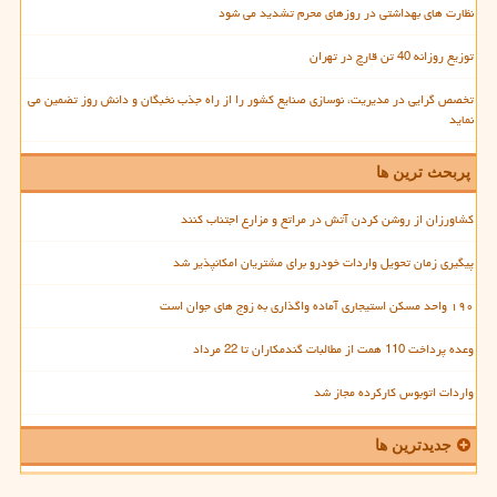
نظارت های بهداشتی در روزهای محرم تشدید می شود
توزیع روزانه 40 تن قارچ در تهران
تخصص گرایی در مدیریت، نوسازی صنایع کشور را از راه جذب نخبگان و دانش روز تضمین می
نماید
پربحث ترین ها
کشاورزان از روشن کردن آتش در مراتع و مزارع اجتناب کنند
پیگیری زمان تحویل واردات خودرو برای مشتریان امکانپذیر شد
۱۹۰ واحد مسکن استیجاری آماده واگذاری به زوج های جوان است
وعده پرداخت 110 همت از مطالبات گندمکاران تا 22 مرداد
واردات اتوبوس کارکرده مجاز شد
جدیدترین ها