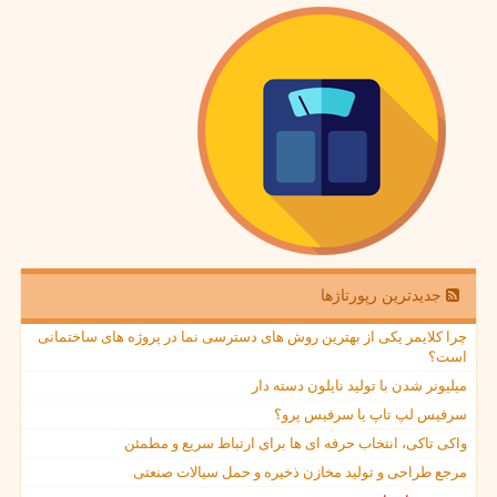
جدیدترین رپورتاژها
چرا کلایمر یکی از بهترین روش های دسترسی نما در پروژه های ساختمانی
است؟
میلیونر شدن با تولید نایلون دسته دار
سرفیس لپ تاپ یا سرفیس پرو؟
واکی تاکی، انتخاب حرفه ای ها برای ارتباط سریع و مطمئن
مرجع طراحی و تولید مخازن ذخیره و حمل سیالات صنعتی