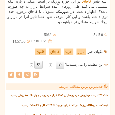
البته نقش
قاچاق
در این حوزه پررنگ تر است. ملكی درباره اینكه
پیشبینی می كنید طی روزهای آینده شرایط بازار به چه صورت
باشد؟، اظهار داشت: در صورتیكه مسؤلان با قاچاق برخورد جدی
تری داشته باشند و این كار متوقف شود حتما تاثیر آنرا در بازار و
ایجاد شرایط متعادل تر خواهیم دید.
5062
5
/
5.0
1398/11/29
14:57:30
تگهای خبر:
بازار
,
خرید
,
قاچاق
,
قانون
این مطلب را می پسندید؟
(0)
(1)
جدیدترین ترین مطالب مرتبط
افت ۳۴ درصدی فروش خودروسازان ۱۵۵ هزار خودرو در چهار ماه به فروش رسید
قیمت جهانی طلا امروز ۱۵ مرداد هر اونس به ۴۲۶۵ دلار و ۲۲ سنت رسید
سفارش استاندارد تهران به استفاده از محافظ های برق برای لوازم خانگی