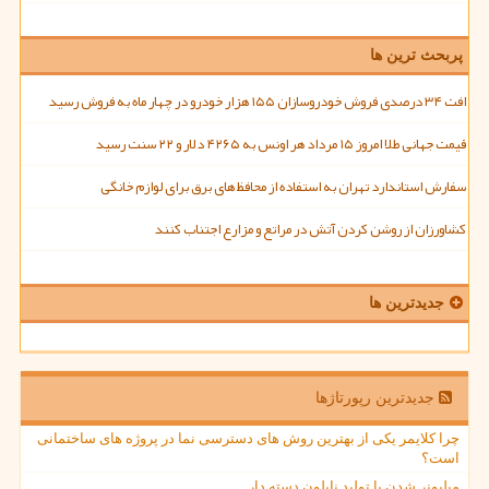
پربحث ترین ها
افت ۳۴ درصدی فروش خودروسازان ۱۵۵ هزار خودرو در چهار ماه به فروش رسید
قیمت جهانی طلا امروز ۱۵ مرداد هر اونس به ۴۲۶۵ دلار و ۲۲ سنت رسید
سفارش استاندارد تهران به استفاده از محافظ های برق برای لوازم خانگی
کشاورزان از روشن کردن آتش در مراتع و مزارع اجتناب کنند
جدیدترین ها
جدیدترین رپورتاژها
چرا کلایمر یکی از بهترین روش های دسترسی نما در پروژه های ساختمانی
است؟
میلیونر شدن با تولید نایلون دسته دار