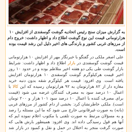
به گزارش میزان سنج رئیس اتحادیه گوشت گوسفندی از افزایش ۱۰
هزارتومانی قیمت این نوع گوشت اطلاع داد و اظهار داشت: خروج دام
از مرزهای غربی كشور و بارندگی های اخیر دلیل این رشد قیمت بوده
است.
علی اصغر ملكی در گفتگو با خبرنگار مهر از افزایش ۱۰ هزارتومانی
قیمت گوشت گوسفندی در
بازار
اطلاع داد و اظهار داشت: شرایط
بازار گوشت طی یكی دو هفته اخیر متلاطم بوده و در حدود ۱۰ روز
اخیر قیمت هركیلوگرم گوشت گوسفندی ۱۰ هزارتومان افزایش
یافته است. وی افزود: قیمت هر كیلوگرم شقه بدون دنبه خرید
مغازه دار از ۸۲ هزارتومان به ۹۲ هزارتومان رسیده كه این
كالا
با
اعمال ۱۰ درصد سود به مصرف كنندگان عرضه می شود (قیمت
برای مصرف كننده با اعمال ۱۰ درصد سود ۱۰۱ هزار و ۲۰۰ تومان
است). ملكی خاطرنشان كرد: بخشی از دام كشور از مرزهای غربی
(بانه) به صورت غیرقانونی خارج می شود كه ما این مسئله را رصد
و به مسؤلان مرتبط به صورت تلفنی یا مكتوب اعلام نموده ایم كه
آنها هم قول رسیدگی داده اند. وی افزود: همینطور بارش هایی كه
صورت گرفت منجر به اختلال در حمل و نقل و كمبود در بازار شد