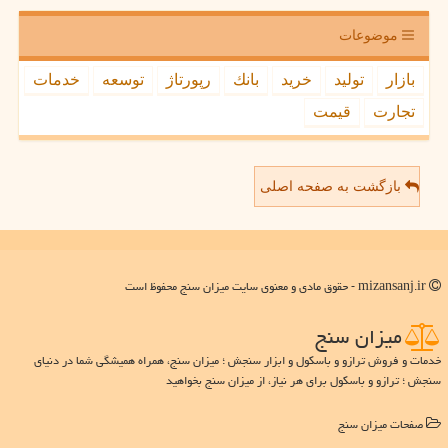
موضوعات
بازار
تولید
خرید
بانك
رپورتاژ
توسعه
خدمات
تجارت
قیمت
بازگشت به صفحه اصلی
mizansanj.ir - حقوق مادی و معنوی سایت میزان سنج محفوظ است
میزان سنج
خدمات و فروش ترازو و باسکول و ابزار سنجش ؛ میزان سنج، همراه همیشگی شما در دنیای
سنجش ؛ ترازو و باسکول برای هر نیاز، از میزان سنج بخواهید
صفحات میزان سنج