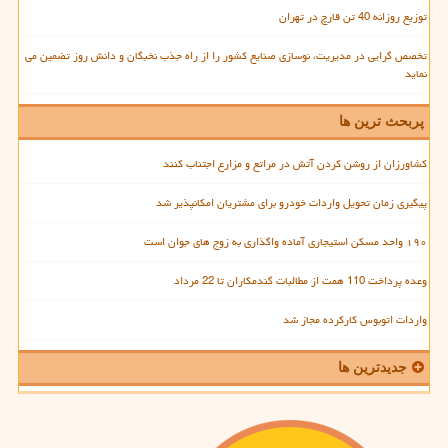
توزیع روزانه 40 تن قارچ در تهران
تخصص گرایی در مدیریت، نوسازی صنایع کشور را از راه جذب نخبگان و دانش روز تضمین می
نماید
پربحث ترین ها
کشاورزان از روشن کردن آتش در مراتع و مزارع اجتناب کنند
پیگیری زمان تحویل واردات خودرو برای مشتریان امکانپذیر شد
۱۹۰ واحد مسکن استیجاری آماده واگذاری به زوج های جوان است
وعده پرداخت 110 همت از مطالبات گندمکاران تا 22 مرداد
واردات اتوبوس کارکرده مجاز شد
جدیدترین ها