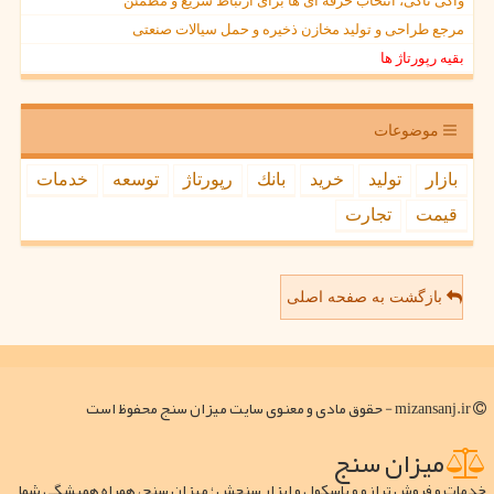
واکی تاکی، انتخاب حرفه ای ها برای ارتباط سریع و مطمئن
مرجع طراحی و تولید مخازن ذخیره و حمل سیالات صنعتی
بقیه رپورتاژ ها
موضوعات
بازار
تولید
خرید
بانك
رپورتاژ
توسعه
خدمات
قیمت
تجارت
بازگشت به صفحه اصلی
mizansanj.ir - حقوق مادی و معنوی سایت میزان سنج محفوظ است
میزان سنج
خدمات و فروش ترازو و باسکول و ابزار سنجش ؛ میزان سنج، همراه همیشگی شما