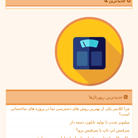
جدیدترین ها
جدیدترین رپورتاژها
چرا کلایمر یکی از بهترین روش های دسترسی نما در پروژه های ساختمانی
است؟
میلیونر شدن با تولید نایلون دسته دار
سرفیس لپ تاپ یا سرفیس پرو؟