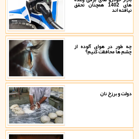
های 1402 همچنان تحقق
نیافته اند
چه طور در هوای آلوده از
چشم ها محافظت کنیم؟
دولت و برزخ نان