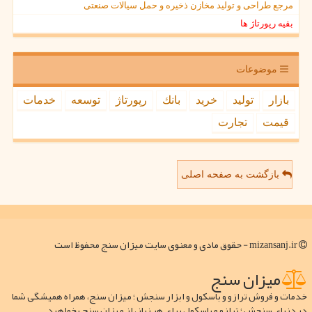
مرجع طراحی و تولید مخازن ذخیره و حمل سیالات صنعتی
بقیه رپورتاژ ها
موضوعات
بازار
تولید
خرید
بانك
رپورتاژ
توسعه
خدمات
قیمت
تجارت
بازگشت به صفحه اصلی
mizansanj.ir - حقوق مادی و معنوی سایت میزان سنج محفوظ است
میزان سنج
خدمات و فروش ترازو و باسکول و ابزار سنجش ؛ میزان سنج، همراه همیشگی شما
در دنیای سنجش ؛ ترازو و باسکول برای هر نیاز، از میزان سنج بخواهید